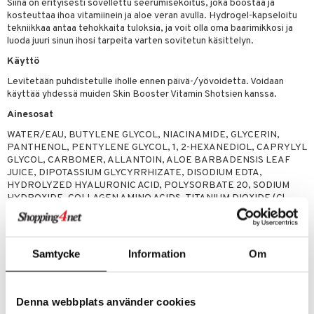
likiilto
t
Siinä on erityisesti sovellettu seerumisekoitus, joka boostaa ja
talovoiteet
kosteuttaa ihoa vitamiinein ja aloe veran avulla. Hydrogel-kapseloitu
distaminen
rinta ja naamiot
lipuna
matics Elixir
o
tekniikkaa antaa tehokkaita tuloksia, ja voit olla oma baarimikkosi ja
luoda juuri sinun ihosi tarpeita varten sovitetun käsittelyn.
rumit
distus
ltenrajausväri
yx
inkosuoja
Käyttö
mänympärysvoiteet
rumit
makarvat
nique Happy
aihetta Miehille
Levitetään puhdistetulle iholle ennen päivä-/yövoidetta. Voidaan
käyttää yhdessä muiden Skin Booster Vitamin Shotsien kanssa.
mien/Huulten Hoito
miväri
nique Happy For Men
nhoito
Ainesosat
kkisiveltmit
kastus
WATER/EAU, BUTYLENE GLYCOL, NIACINAMIDE, GLYCERIN,
kkivoide
teutus & Soujaus
PANTHENOL, PENTYLENE GLYCOL, 1, 2-HEXANEDIOL, CAPRYLYL
GLYCOL, CARBOMER, ALLANTOIN, ALOE BARBADENSIS LEAF
tevoide
ranajo & Ihonpuhdistus
JUICE, DIPOTASSIUM GLYCYRRHIZATE, DISODIUM EDTA,
HYDROLYZED HYALURONIC ACID, POLYSORBATE 20, SODIUM
justusvoide
HYDROXIDE, COLLAGEN AMINO ACIDS, TITANIUM DIOXIDE (Cl
77891), LEUCONOSTOC/RADISH ROOT FERMENT FILTRATE,
kipuna
AGAR, CALCIUM ALGINATE, XANTHAN GUM, PHENOXYETHANOL,
HYDROXYACETOPHENONE, SODIUM HYALURONATE,
teri
TOCOPHERYL ACETATE, TROPOLONE, CHROMIUM HYDROXIDE
Samtycke
Information
Om
GREEN (Cl 77289)
siväri
mänrajauskynät
Tuotenumero
Denna webbplats använder cookies