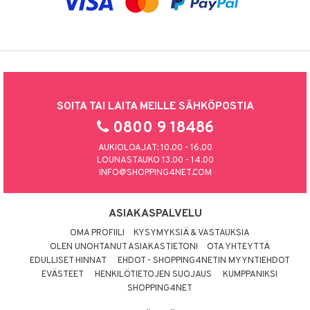
SOITA TAI LAITA MEILLE SÄHKÖPOSTIA
0800 9 18486
AUKIOLOAJAT: 10.00 - 16.00
LOUNASTAUKO 13.00 - 14.00
INFO@SHOPPING4NET.COM
ASIAKASPALVELU
OMA PROFIILI
KYSYMYKSIÄ & VASTAUKSIA
OLEN UNOHTANUT ASIAKASTIETONI
OTA YHTEYTTÄ
EDULLISET HINNAT
EHDOT - SHOPPING4NETIN MYYNTIEHDOT
EVÄSTEET
HENKILÖTIETOJEN SUOJAUS
KUMPPANIKSI
SHOPPING4NET