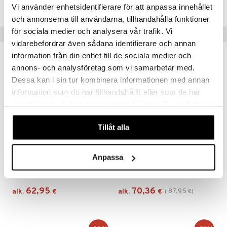
CPH27-PJ-30-XX-XX
Vi använder enhetsidentifierare för att anpassa innehållet
och annonserna till användarna, tillhandahålla funktioner
för sociala medier och analysera vår trafik. Vi
Suositut tuotteet
vidarebefordrar även sådana identifierare och annan
information från din enhet till de sociala medier och
kampanja
-20%
annons- och analysföretag som vi samarbetar med.
Dessa kan i sin tur kombinera informationen med annan
information som du har tillhandahållit eller som de har
samlat in när du har använt deras tjänster. Du godkänner
våra cookies vid fortsatt användande av vår webbplats.
Tillåt alla
Saatavana useana vaihtoehtona
Saatavana useana vaihtoehtona
Anpassa
Advanced Night Repair Serum
Smart Clinical Repair Wrinkle Correcting Serum
ESTÉE LAUDER
CLINIQUE
62,95
70,36
87,95
alk.
€
alk.
€
(
€
)