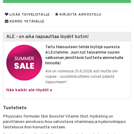
muksia
likiilto
o
 de parfum
i & Lapset
LISÄÄ TOIVELISTALLE
KIRJOITA ARVOSTELU
lipuna
nzer & Highlighter
nnet
 de toilette
inkotuotteet
t
KERRO YSTÄVÄLLE
lirasva
kkivoide
okynnet
t tarvikkeet
japakkaukset
dorantit
stenlähtö
sasto
ito
iikkalaukkuja
ALE - on aika napsauttaa löydöt kotiin!
auskynä
tevoide
sien hoito
kkaus
mät
ksukynttilät &
koistuotteet
sväri
inkotuotteet
sit
mit
otteita
onetuoksut
Tartu tilaisuuteen tehdä löytöjä suuresta
kipuna
silakanpoisto
ut
liner / Kajaali
t Set
toaineet
koistuotteet
er shave balm
ko
onhoito
ALEstamme. Juuri nyt tarjoamme suuren
talosuihke
valikoiman jännittäviä tuotteita alennetuilla
mer
silakat
setit
oripset
eruskettavat tuotteet
toilu
eruskettavat tuotteet
er shave lotion
inkotuotteet
hinnoilla!
teri
vikkeet
makarvat
kojen hoito
kölaitteet
vovoiteet
 de cologne
dorantit
linssit
Ale on voimassa 31.8.2026 asti mutta ole
nopea - suosikkituotteesi voivat päästä
ytetty Päivävoide
mivärit
vojen poisto
mpoot
metiikkalaukkuja
 de toilette
koistuotteet
UE
loppumaan!
sienhoito
ien hoito
vikkeita
Näe kaikki ale-löydöt »
rinta
japakkaukset
eruskettavat tuotteet
e
spalvelu
siväri
rinta
japakkaus
vojen poisto
 10
 System
ksiä & vastauksia
Tuotetieto
pytuotteita
amiot
ien hoito
he 1: Puhdistus
ito
Physicians Formulan Skin Booster Vitamin Shot Hydrating on
tuotetta
hkugeelit & saippuat
ranajotuotteet
hkugeelit & saippuat
päivittäinen annoksesi ihoa vahvistavia vitamiineja ja hyaluronihappo
he 2: Kirkastus
ien- ja Vartalonhoito
taistelussa ihon kuivuutta vastaan.
 verkkokaupasta
taloöljyt
ta & Viikset
talovoiteet
he 3: Kosteutus
teudenhoito