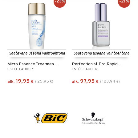
-23%
-21%
Saatavana useana vaihtoehtona
Saatavana useana vaihtoehtona
Micro Essence Treatment Lotion Bio Ferment
Perfectionist Pro Rapid Firm + Lift Serum
ESTÉE LAUDER
ESTÉE LAUDER
19,95
97,95
25,95
123,94
alk.
€
(
€
)
alk.
€
(
€
)