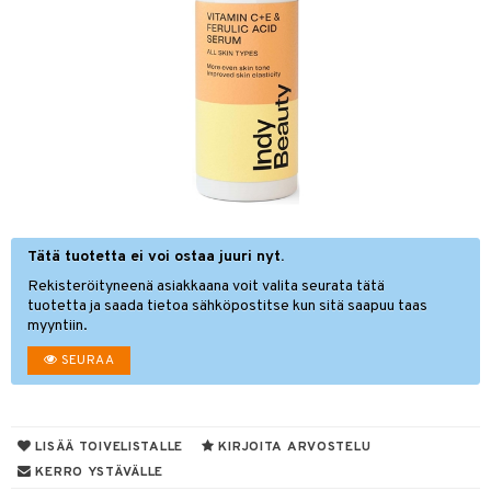
sväri
vojen poisto
toaineet
vojen hoito
isteita
vovesi
vovoiteet
ivashamppoo
distus
kkä iho
metiikkalaukkuja
ve-in hoitoaine
mämeikinpoisto
va iho
rinta
toilu
maali iho
japakkaukset
ssuihkeet
kölaitteet
vainen iho
amiot
Tätä tuotetta ei voi ostaa juuri nyt.
Rekisteröityneenä asiakkaana voit valita seurata tätä
arat
mpoot
erumit
tuotetta ja saada tietoa sähköpostitse kun sitä saapuu taas
lto & Antifrizz
ohoitoa
myyntiin.
mänympärysvoiteet
SEURAA
pösuojat
heuttavat tuotteet
lakorut
iikka
a & Geeli
vakorut
t Set
mit
LISÄÄ TOIVELISTALLE
KIRJOITA ARVOSTELU
KERRO YSTÄVÄLLE
nekorut
ulet
 de cologne
onhoito