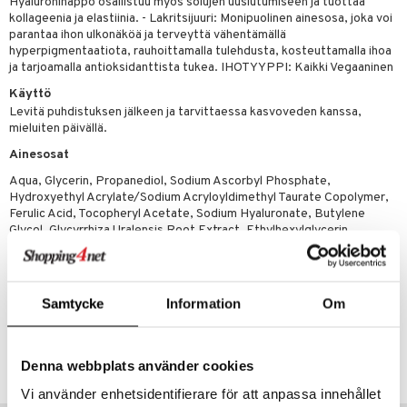
likiilto
t
Hyaluronihappo osallistuu myös solujen uusiutumiseen ja tuottaa
kollageenia ja elastiinia. - Lakritsijuuri: Monipuolinen ainesosa, joka voi
talovoiteet
distaminen
rinta ja naamiot
lipuna
matics Elixir
o
parantaa ihon ulkonäköä ja terveyttä vähentämällä
hyperpigmentaatiota, rauhoittamalla tulehdusta, kosteuttamalla ihoa
rumit
distus
ltenrajausväri
yx
inkosuoja
ja tarjoamalla antioksidanttista tukea. IHOTYYPPI: Kaikki Vegaaninen
mänympärysvoiteet
rumit
makarvat
nique Happy
Käyttö
aihetta Miehille
Levitä puhdistuksen jälkeen ja tarvittaessa kasvoveden kanssa,
mien/Huulten Hoito
miväri
nique Happy For Men
nhoito
mieluiten päivällä.
kkisiveltmit
Ainesosat
kastus
Aqua, Glycerin, Propanediol, Sodium Ascorbyl Phosphate,
kkivoide
teutus & Soujaus
Hydroxyethyl Acrylate/Sodium Acryloyldimethyl Taurate Copolymer,
Ferulic Acid, Tocopheryl Acetate, Sodium Hyaluronate, Butylene
tevoide
ranajo & Ihonpuhdistus
Glycol, Glycyrrhiza Uralensis Root Extract, Ethylhexylglycerin,
Polysorbate 60, Sorbitan Isostearate, Biosaccharide Gum-1, Sodium
justusvoide
Benzoate, Potassium Sorbate, Phenoxyethanol, Citric Acid
kipuna
Samtycke
Information
Om
teri
Tuotenumero
siväri
CIB46-IU-30-XX-XX
Denna webbplats använder cookies
mänrajauskynät
Vi använder enhetsidentifierare för att anpassa innehållet