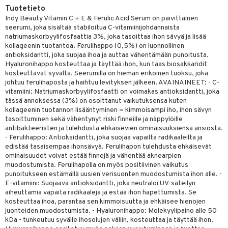
Tuotetieto
muksia
likiilto
o
 de parfum
i & Lapset
Indy Beauty Vitamin C + E & Ferulic Acid Serum on päivittäinen
seerumi, joka sisältää stabiloitua C-vitamiinijohdannaista
lipuna
nzer & Highlighter
nnet
 de toilette
inkotuotteet
t
natriumaskorbyylifosfaattia 3%, joka tasoittaa ihon sävyä ja lisää
kollageenin tuotantoa. Ferulihappo (0,5%) on luonnollinen
lirasva
kkivoide
okynnet
t tarvikkeet
japakkaukset
dorantit
stenlähtö
sasto
ito
iikkalaukkuja
antioksidantti, joka suojaa ihoa ja auttaa vähentämään punoitusta.
auskynä
tevoide
sien hoito
kkaus
mät
Hyaluronihappo kosteuttaa ja täyttää ihon, kun taas biosakkaridit
ksukynttilät &
koistuotteet
sväri
inkotuotteet
sit
mit
otteita
onetuoksut
kosteuttavat syvältä. Seerumilla on hieman erikoinen tuoksu, joka
kipuna
silakanpoisto
ut
liner / Kajaali
t Set
johtuu ferulihaposta ja haihtuu levityksen jälkeen. AVAINAINEET: - C-
toaineet
koistuotteet
er shave balm
ko
onhoito
talosuihke
vitamiini: Natriumaskorbyylifosfaatti on voimakas antioksidantti, joka
mer
silakat
setit
oripset
eruskettavat tuotteet
toilu
tässä annoksessa (3%) on osoittanut vaikutuksensa kuten
eruskettavat tuotteet
er shave lotion
inkotuotteet
kollageenin tuotannon lisääntyminen = kimmoisampi iho, ihon sävyn
teri
vikkeet
makarvat
kojen hoito
kölaitteet
vovoiteet
 de cologne
tasoittuminen sekä vähentynyt riski finneille ja näppylöille
dorantit
linssit
antibakteeristen ja tulehdusta ehkäisevien ominaisuuksiensa ansiosta.
ytetty Päivävoide
mivärit
vojen poisto
mpoot
metiikkalaukkuja
 de toilette
koistuotteet
- Ferulihappo: Antioksidantti, joka suojaa vapailta radikaaleilta ja
UE
edistää tasaisempaa ihonsävyä. Ferulihapon tulehdusta ehkäisevät
sienhoito
ien hoito
vikkeita
rinta
japakkaukset
eruskettavat tuotteet
ominaisuudet voivat estää finnejä ja vähentää aknearpien
e
spalvelu
muodostumista. Ferulihapolla on myös positiivinen vaikutus
siväri
rinta
japakkaus
vojen poisto
 10
 System
punoitukseen estämällä uusien verisuonten muodostumista ihon alle. -
ksiä & vastauksia
E-vitamiini: Suojaava antioksidantti, joka neutraloi UV-säteilyn
pytuotteita
amiot
ien hoito
he 1: Puhdistus
ito
aiheuttamia vapaita radikaaleja ja estää ihon hapettumista. Se
tuotetta
kosteuttaa ihoa, parantaa sen kimmoisuutta ja ehkäisee hienojen
hkugeelit & saippuat
ranajotuotteet
hkugeelit & saippuat
he 2: Kirkastus
ien- ja Vartalonhoito
juonteiden muodostumista. - Hyaluronihappo: Molekyylipaino alle 50
 verkkokaupasta
kDa - tunkeutuu syvälle ihosolujen väliin, kosteuttaa ja täyttää ihon.
taloöljyt
ta & Viikset
talovoiteet
he 3: Kosteutus
teudenhoito