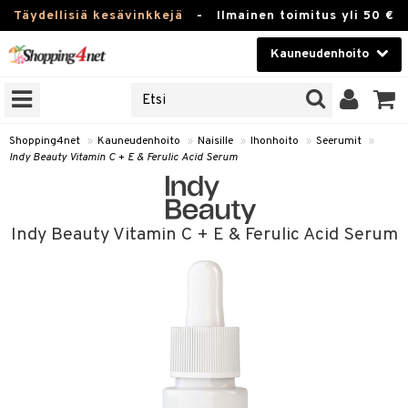
Täydellisiä kesävinkkejä
-
Ilmainen toimitus yli 50 €
Kauneudenhoito
ERKKEJÄ
Kauneudenhoito
M BRANDS
T
Piilolinssit
Shopping4net
»
Kauneudenhoito
»
Naisille
»
Ihonhoito
»
Seerumit
»
Indy Beauty Vitamin C + E & Ferulic Acid Serum
JAT
Luontaistuotteet
UOTTEITA
Apteekki
Indy Beauty Vitamin C + E & Ferulic Acid Serum
Fitness
t
Koti & Sisustus
t Set
ito
Lelut, Lapsi & Vauva
jat / Kammat
inkotuotteet
Tuotemerkkejä
skuurit
koistuotteet
Kampanjat
stenlähtö
eruskettavat tuotteet