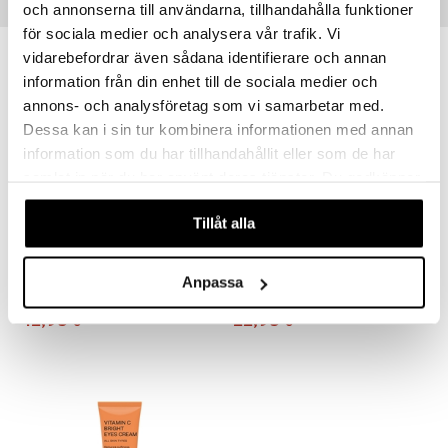
och annonserna till användarna, tillhandahålla funktioner
Vinkkejä sinulle
för sociala medier och analysera vår trafik. Vi
vidarebefordrar även sådana identifierare och annan
information från din enhet till de sociala medier och
annons- och analysföretag som vi samarbetar med.
Dessa kan i sin tur kombinera informationen med annan
information som du har tillhandahållit eller som de har
samlat in när du har använt deras tjänster. Du godkänner
våra cookies vid fortsatt användande av vår webbplats.
Tillåt alla
Indy Beauty Glow On Brightening Toner
Indy Beauty Niacinamide + Hyaluronic Moisturiser
Anpassa
INDY BEAUTY
INDY BEAUTY
12,95
22,95
€
€