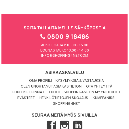
SOITA TAI LAITA MEILLE SÄHKÖPOSTIA
0800 9 18486
AUKIOLOAJAT: 10.00 - 16.00
LOUNASTAUKO 13.00 - 14.00
INFO@SHOPPING4NET.COM
ASIAKASPALVELU
OMA PROFIILI
KYSYMYKSIÄ & VASTAUKSIA
OLEN UNOHTANUT ASIAKASTIETONI
OTA YHTEYTTÄ
EDULLISET HINNAT
EHDOT - SHOPPING4NETIN MYYNTIEHDOT
EVÄSTEET
HENKILÖTIETOJEN SUOJAUS
KUMPPANIKSI
SHOPPING4NET
SEURAA MEITÄ MYÖS SIVUILLA