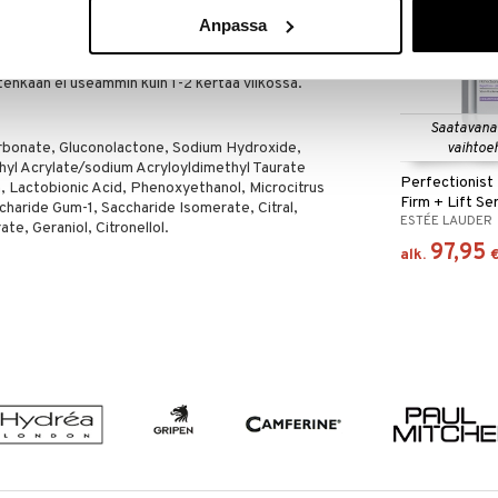
taalle iholle illalla.
Anpassa
t viimeistellä kasvovoiteella.
itenkaan ei useammin kuin 1-2 kertaa viikossa.
Saatavana
Carbonate, Gluconolactone, Sodium Hydroxide,
vaihtoe
hyl Acrylate/sodium Acryloyldimethyl Taurate
Perfectionist
 Lactobionic Acid, Phenoxyethanol, Microcitrus
Firm + Lift S
ccharide Gum-1, Saccharide Isomerate, Citral,
ESTÉE LAUDER
te, Geraniol, Citronellol.
97,95
alk.