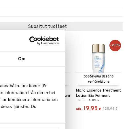
Suositut tuotteet
-23%
Om
 useana
Saatavana useana
Saatavana useana
htona
vaihtoehtona
vaihtoehtona
andahålla funktioner för
ht Repair
Smart Clinical Repair
Micro Essence Treatment
n information från din enhet
Wrinkle Correcting Serum
Lotion Bio Ferment
 tur kombinera informationen
CLINIQUE
ESTÉE LAUDER
 deras tjänster. Du
87,95
19,95
(
25,95
€
)
€
alk.
€
alk.
€