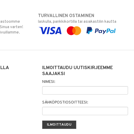
TURVALLINEN OSTAMINEN
varastoomme
laskulla, pankkikortilla tai asiakastilin kautta
 Sinua varten!
sivuillamme.
ILLA
ILMOITTAUDU UUTISKIRJEEMME
SAAJAKSI
NIMESI:
SÄHKÖPOSTIOSOITTEESI: