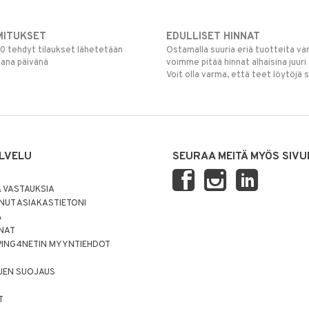
MITUKSET
EDULLISET HINNAT
00 tehdyt tilaukset lähetetään
Ostamalla suuria eriä tuotteita 
mana päivänä
voimme pitää hinnat alhaisina juuri
Voit olla varma, että teet löytöjä 
LVELU
SEURAA MEITÄ MYÖS SIVU
 VASTAUKSIA
UT ASIAKASTIETONI
Ä
NNAT
PING4NETIN MYYNTIEHDOT
JEN SUOJAUS
T