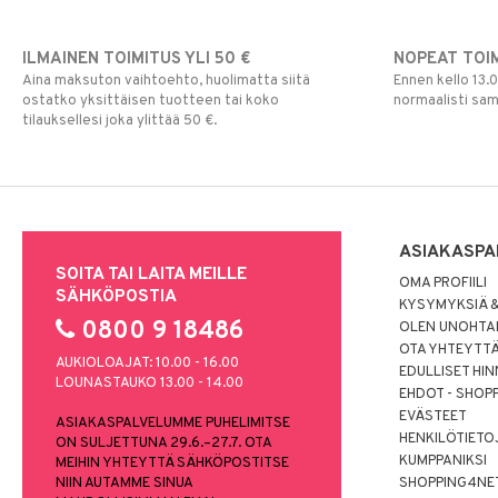
ILMAINEN TOIMITUS YLI 50 €
NOPEAT TOI
Aina maksuton vaihtoehto, huolimatta siitä
Ennen kello 13.
ostatko yksittäisen tuotteen tai koko
normaalisti sa
tilauksellesi joka ylittää 50 €.
ASIAKASPA
SOITA TAI LAITA MEILLE
OMA PROFIILI
SÄHKÖPOSTIA
KYSYMYKSIÄ &
0800 9 18486
OLEN UNOHTAN
OTA YHTEYTT
AUKIOLOAJAT: 10.00 - 16.00
EDULLISET HI
LOUNASTAUKO 13.00 - 14.00
EHDOT - SHOP
EVÄSTEET
ASIAKASPALVELUMME PUHELIMITSE
HENKILÖTIETO
ON SULJETTUNA 29.6.–27.7. OTA
KUMPPANIKSI
MEIHIN YHTEYTTÄ SÄHKÖPOSTITSE
NIIN AUTAMME SINUA
SHOPPING4NE