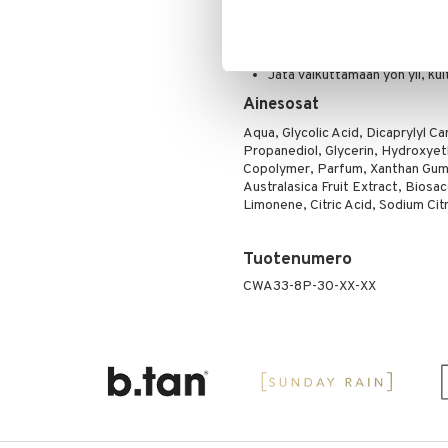
Ripsiväri
Levitä ohut kerros seerumia puh
Silmänrajauskynät
Kun seerumi on imeytynyt, voi
Jätä vaikuttamaan yön yli, ku
Ainesosat
Aqua, Glycolic Acid, Dicaprylyl 
Propanediol, Glycerin, Hydroxyet
Copolymer, Parfum, Xanthan Gum,
Australasica Fruit Extract, Biosa
Limonene, Citric Acid, Sodium Citra
Tuotenumero
CWA33-8P-30-XX-XX