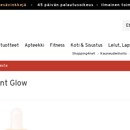
kesävinkkejä
-
45 päivän palautusoikeus -
Ilmainen toim
stuotteet
Apteekki
Fitness
Koti & Sisustus
Lelut, Lap
Shopping4net
»
Kauneudenhoito
masta
nt Glow