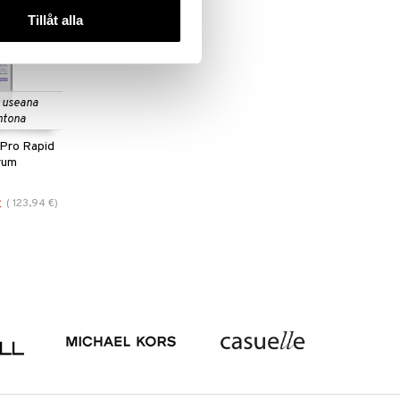
-21%
Tillåt alla
 useana
htona
 Pro Rapid
erum
(
123,94
€
)
€