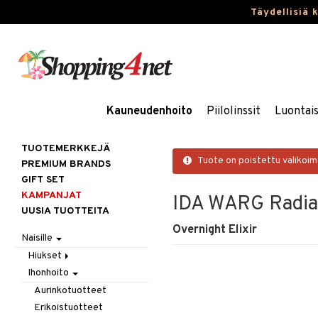
Täydellisiä 
Kauneudenhoito
Piilolinssit
Luontai
TUOTEMERKKEJÄ
Tuote on poistettu valikoi
PREMIUM BRANDS
GIFT SET
KAMPANJAT
IDA WARG Radia
UUSIA TUOTTEITA
Overnight Elixir
Naisille
Hiukset
Ihonhoito
Gift Set
Harjat / Kammat
Aurinkotuotteet
Hiuskuurit
Erikoistuotteet