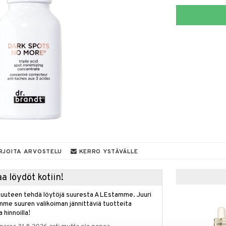
RJOITA ARVOSTELU
KERRO YSTÄVÄLLE
a löydöt kotiin!
isuuteen tehdä löytöjä suuresta ALEstamme. Juuri
mme suuren valikoiman jännittäviä tuotteita
a hinnoilla!