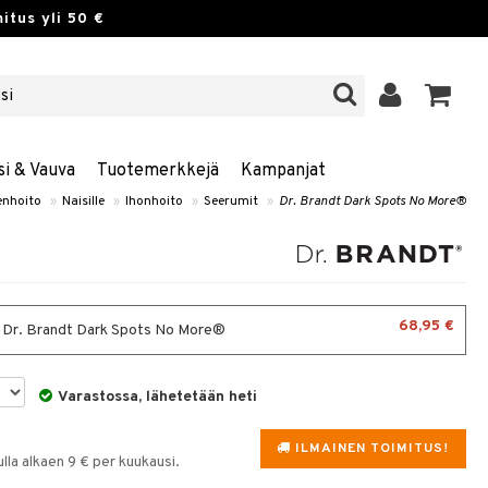
itus yli 50 €
si & Vauva
Tuotemerkkejä
Kampanjat
nhoito
»
Naisille
»
Ihonhoito
»
Seerumit
»
Dr. Brandt Dark Spots No More®
68,95 €
- Dr. Brandt Dark Spots No More®
Varastossa, lähetetään heti
ILMAINEN TOIMITUS!
la alkaen 9 € per kuukausi.