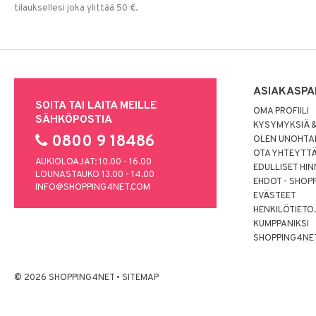
tilauksellesi joka ylittää 50 €.
ASIAKASPA
SOITA TAI LAITA MEILLE
OMA PROFIILI
SÄHKÖPOSTIA
KYSYMYKSIÄ &
0800 9 18486
OLEN UNOHTAN
OTA YHTEYTT
AUKIOLOAJAT: 10.00 - 16.00
EDULLISET HI
LOUNASTAUKO 13.00 - 14.00
EHDOT - SHOP
INFO@SHOPPING4NET.COM
EVÄSTEET
HENKILÖTIETO
KUMPPANIKSI
SHOPPING4NE
© 2026 SHOPPING4NET
•
SITEMAP