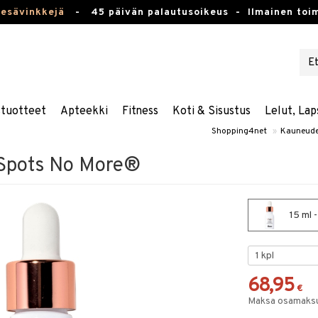
kesävinkkejä
-
45 päivän palautusoikeus -
Ilmainen toim
stuotteet
Apteekki
Fitness
Koti & Sisustus
Lelut, Lap
Shopping4net
»
Kauneude
 Spots No More®
15 ml 
68,95
€
Maksa osamaksul