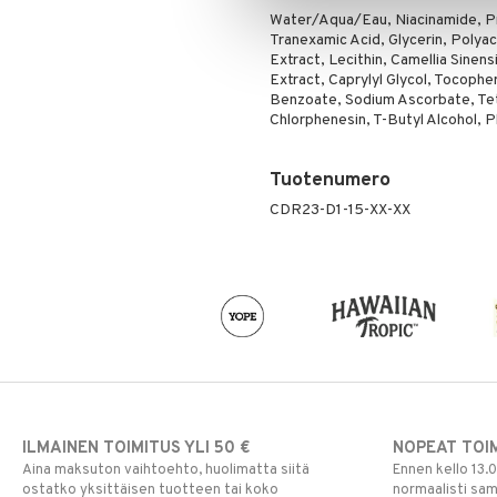
Water/Aqua/Eau, Niacinamide, Pr
Ripsiväri
Tranexamic Acid, Glycerin, Polya
Silmänrajauskynät
Extract, Lecithin, Camellia Sinen
Extract, Caprylyl Glycol, Tocoph
Benzoate, Sodium Ascorbate, Tet
Chlorphenesin, T-Butyl Alcohol, 
Tuotenumero
CDR23-D1-15-XX-XX
ILMAINEN TOIMITUS YLI 50 €
NOPEAT TOI
Aina maksuton vaihtoehto, huolimatta siitä
Ennen kello 13.
ostatko yksittäisen tuotteen tai koko
normaalisti sa