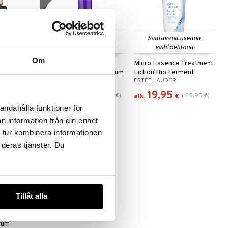
 useana
Saatavana useana
Saatavana useana
htona
vaihtoehtona
vaihtoehtona
Om
ht Repair
Smart Clinical Repair
Micro Essence Treatment
Wrinkle Correcting Serum
Lotion Bio Ferment
CLINIQUE
ESTÉE LAUDER
70,36
19,95
(
87,95
€
)
(
25,95
€
)
€
alk.
€
alk.
€
andahålla funktioner för
n information från din enhet
 tur kombinera informationen
-21%
 deras tjänster. Du
 useana
Tillåt alla
htona
 Pro Rapid
erum