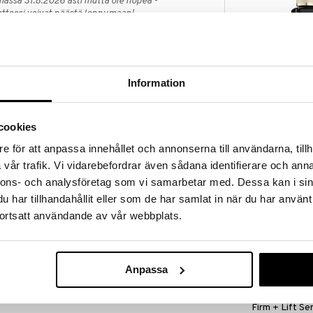
massa 31.8.2026 asti mutta ole nopea -
otteesi voivat päästä loppumaan!
i ale-löydöt »
Saatavana
vaihtoe
Information
Advanced Nig
n tiivistetty spot-treatment sisältäen 21%
Serum
ien synergisesti vähentäen tummia iholäiskiä,
ESTÉE LAUDER
iprosessin vaiheisiin.
cookies
62,95
alk.
le ihotyypeille ja -sävyille, se kohdistuu tummiin
e för att anpassa innehållet och annonserna till användarna, tillh
 ja aknearpiin.
vår trafik. Vi vidarebefordrar även sådana identifierare och anna
zelaic, tranexamic ja phytic, samoin kurkumauutetta,
isältää myöskin planktoniuutetta, jolla on ihosävyä
nnons- och analysföretag som vi samarbetar med. Dessa kan i sin
käisevä vaikutus.
har tillhandahållit eller som de har samlat in när du har använt
ortsatt användande av vår webbplats.
oraan pigmenttiläiskille ja
tasainen.
Saatavana
aulalle, dekolteelle ja käsille.
Anpassa
vaihtoe
arhaan tuloksen saamiseksi.
Perfectionist
Firm + Lift S