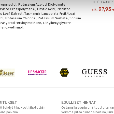
ESTÉE LAUDER
opanediol, Potassium Azeloyl Diglycinate,
97,95
crylate Crosspolymer-6, Phytic Acid, Plankton
alk.
sis Leaf Extract, Tasmannia Lanceolata Fruit/Leaf
erol, Potassium Chloride, Potassium Sorbate, Sodium
rahydrodiferuloylmethane, Ethylhexylglycerin,
Phenoxyethanol.
MITUKSET
EDULLISET HINNAT
00 tehdyt tilaukset lähetetään
Ostamalla suuria eriä tuotteita 
mana päivänä
voimme pitää hinnat alhaisina juuri