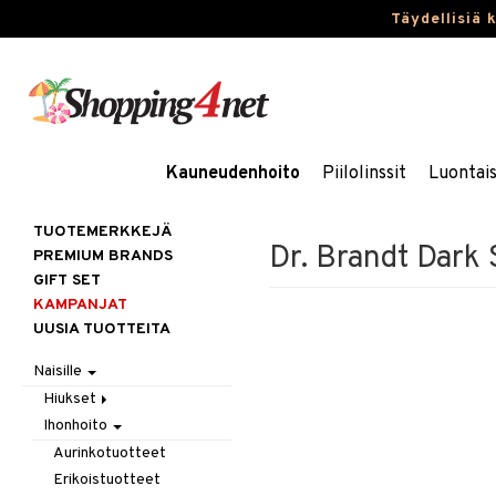
Täydellisiä 
Kauneudenhoito
Piilolinssit
Luontai
TUOTEMERKKEJÄ
Dr. Brandt Dark
PREMIUM BRANDS
GIFT SET
KAMPANJAT
UUSIA TUOTTEITA
Naisille
Hiukset
Ihonhoito
Gift Set
Harjat / Kammat
Aurinkotuotteet
Hiuskuurit
Erikoistuotteet