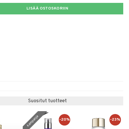
LISÄÄ OSTOSKORIIN
Suositut tuotteet
kampanja
-20%
-23%