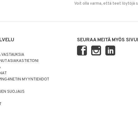
Voit olla varma, että teet löytöjä 
LVELU
SEURAA MEITÄ MYÖS SIVU
 VASTAUKSIA
UT ASIAKASTIETONI
Ä
NNAT
PING4NETIN MYYNTIEHDOT
JEN SUOJAUS
T