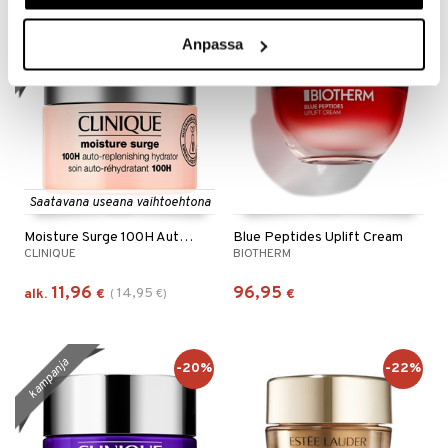
kampanja
-20%
Anpassa
Saatavana useana vaihtoehtona
Moisture Surge 100H Auto Replenishing Hydrator
Blue Peptides Uplift Cream
CLINIQUE
BIOTHERM
11,96
96,95
14,95
alk.
€
(
€
)
€
kampanja
-20%
-22%