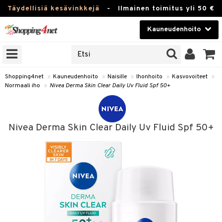
Täydellisiä kesävinkkejä
-
Ilmainen toimitus yli 50 €
Kauneudenhoito
ERKKEJÄ
Kauneudenhoito
M BRANDS
T
Piilolinssit
Shopping4net
»
Kauneudenhoito
»
Naisille
»
Ihonhoito
»
Kasvovoiteet
»
Normaali iho
»
Nivea Derma Skin Clear Daily Uv Fluid Spf 50+
JAT
Luontaistuotteet
UOTTEITA
Apteekki
Nivea Derma Skin Clear Daily Uv Fluid Spf 50+
Fitness
t
Koti & Sisustus
t Set
ito
Lelut, Lapsi & Vauva
jat / Kammat
inkotuotteet
Tuotemerkkejä
skuurit
koistuotteet
Kampanjat
stenlähtö
eruskettavat tuotteet