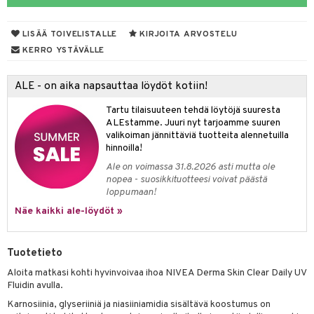
LISÄÄ TOIVELISTALLE
KIRJOITA ARVOSTELU
lakorut
iikka
KERRO YSTÄVÄLLE
vakorut
t Set
mit
ALE - on aika napsauttaa löydöt kotiin!
nekorut
ulet
 de cologne
onhoito
Tartu tilaisuuteen tehdä löytöjä suuresta
muksia
likiilto
o
 de parfum
i & Lapset
ALEstamme. Juuri nyt tarjoamme suuren
valikoiman jännittäviä tuotteita alennetuilla
lipuna
nzer & Highlighter
nnet
 de toilette
inkotuotteet
t
hinnoilla!
lirasva
kkivoide
okynnet
t tarvikkeet
japakkaukset
dorantit
stenlähtö
sasto
ito
iikkalaukkuja
Ale on voimassa 31.8.2026 asti mutta ole
nopea - suosikkituotteesi voivat päästä
auskynä
tevoide
sien hoito
kkaus
mät
ksukynttilät &
koistuotteet
sväri
inkotuotteet
sit
mit
otteita
loppumaan!
onetuoksut
kipuna
silakanpoisto
ut
liner / Kajaali
t Set
Näe kaikki ale-löydöt »
toaineet
koistuotteet
er shave balm
ko
onhoito
talosuihke
mer
silakat
setit
oripset
eruskettavat tuotteet
toilu
eruskettavat tuotteet
er shave lotion
inkotuotteet
Tuotetieto
teri
vikkeet
makarvat
kojen hoito
kölaitteet
vovoiteet
 de cologne
dorantit
linssit
Aloita matkasi kohti hyvinvoivaa ihoa NIVEA Derma Skin Clear Daily UV
ytetty Päivävoide
mivärit
vojen poisto
mpoot
metiikkalaukkuja
 de toilette
koistuotteet
Fluidin avulla.
UE
Karnosiinia, glyseriiniä ja niasiiniamidia sisältävä koostumus on
sienhoito
ien hoito
vikkeita
rinta
japakkaukset
eruskettavat tuotteet
e