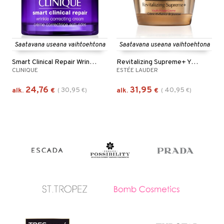
Saatavana useana vaihtoehtona
Saatavana useana vaihtoehtona
Smart Clinical Repair Wrinkle Cream
Revitalizing Supreme+ Youth Power Cream
CLINIQUE
ESTÉE LAUDER
24,76
31,95
30,95
40,95
alk.
€
(
€
)
alk.
€
(
€
)