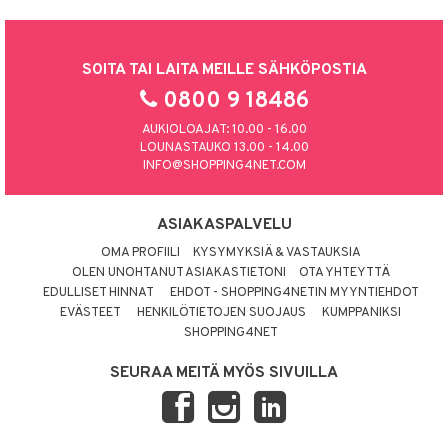
SOITA TAI LAITA MEILLE SÄHKÖPOSTIA
0800 9 18486
AUKIOLOAJAT: 10.00 - 16.00
LOUNASTAUKO 13.00 - 14.00
INFO@SHOPPING4NET.COM
ASIAKASPALVELU
OMA PROFIILI
KYSYMYKSIÄ & VASTAUKSIA
OLEN UNOHTANUT ASIAKASTIETONI
OTA YHTEYTTÄ
EDULLISET HINNAT
EHDOT - SHOPPING4NETIN MYYNTIEHDOT
EVÄSTEET
HENKILÖTIETOJEN SUOJAUS
KUMPPANIKSI
SHOPPING4NET
SEURAA MEITÄ MYÖS SIVUILLA