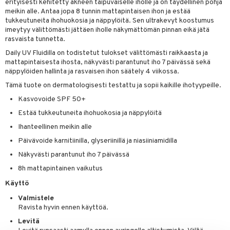
erityisesti kehitetty akneen taipuvaiselle iholle ja on täydellinen pohja
spalvelu
siväri
meikin alle. Antaa jopa 8 tunnin mattapintaisen ihon ja estää
rinta
japakkaus
vojen poisto
 10
 System
tukkeutuneita ihohuokosia ja näppylöitä. Sen ultrakevyt koostumus
ksiä & vastauksia
pytuotteita
imeytyy välittömästi jättäen iholle näkymättömän pinnan eikä jätä
amiot
ien hoito
he 1: Puhdistus
ito
rasvaista tunnetta.
tuotetta
hkugeelit & saippuat
ranajotuotteet
hkugeelit & saippuat
he 2: Kirkastus
ien- ja Vartalonhoito
Daily UV Fluidilla on todistetut tulokset välittömästi raikkaasta ja
 verkkokaupasta
mattapintaisesta ihosta, näkyvästi parantunut iho 7 päivässä sekä
taloöljyt
ta & Viikset
talovoiteet
he 3: Kosteutus
teudenhoito
likiilto
t
näppylöiden hallinta ja rasvaisen ihon säätely 4 viikossa.
talovoiteet
distaminen
Tämä tuote on dermatologisesti testattu ja sopii kaikille ihotyypeille.
rinta ja naamiot
lipuna
matics Elixir
o
Kasvovoide SPF 50+
rumit
distus
ltenrajausväri
yx
inkosuoja
Estää tukkeutuneita ihohuokosia ja näppylöitä
mänympärysvoiteet
rumit
makarvat
nique Happy
aihetta Miehille
Ihanteellinen meikin alle
mien/Huulten Hoito
miväri
nique Happy For Men
Päivävoide karnitiinilla, glyseriinillä ja niasiiniamidilla
nhoito
Näkyvästi parantunut iho 7 päivässä
kkisiveltmit
kastus
8h mattapintainen vaikutus
kkivoide
teutus & Soujaus
Käyttö
tevoide
ranajo & Ihonpuhdistus
Valmistele
Ravista hyvin ennen käyttöä.
justusvoide
Levitä
kipuna