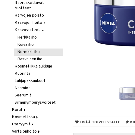
Hiustenlähtö
Itseruskettavat
tuotteet
Hiusväri
Karvojen poisto
Hoitoaineet
Kasvojen hoito
Koristeita
Kasvovoiteet
Kasvovesi
Kuivashamppoo
Puhdistus
Herkkä iho
Leave-in hoitoaine
Silmämeikinpoisto
Kuiva iho
Muotoilu
Normaali iho
Sähkölaitteet
Hiussuihkeet
Rasvainen iho
Sampoot
Kiharat
Kosmetiikkalaukkuja
Tehohoitoa
Kiilto & Antifrizz
Kuorinta
Lämpösuojat
Lahjapakkaukset
Tuuheuttavat tuotteet
Naamiot
Vaha & Geeli
Seerumit
Silmänympärysvoiteet
Korut
Kosmetiikka
Kaulakorut
LISÄÄ TOIVELISTALLE
KI
Parfyymit
Korvakorut
Gift Set
Vartalonhoito
Rannekorut
Huulet
Eau de cologne