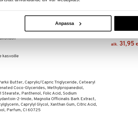
olihapolla
Saatavana
t - täyttävä vaikutus 24 tunnin ajan
vaihtoe
ollista uudistumisprosessia
Anpassa
Revitalizing 
nneen ulkonäön
Youth Power 
ESTÉE LAUDER
ulkonäön
31,95
alk.
e kasvoille
kii Butter, Caprylic/Capric Triglyceride, Cetearyl
enated Coco-Glycerides, Methylpropanediol,
yl Stearate, Panthenol, Folic Acid, Sodium
dantoin-2-Imide, Magnolia Officinalis Bark Extract,
lglycerin, Caprylyl Glycol, Xanthan Gum, Citric Acid,
ol, Parfum, CI 60725