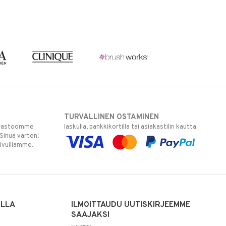
TURVALLINEN OSTAMINEN
varastoomme
laskulla, pankkikortilla tai asiakastilin kautta
 Sinua varten!
sivuillamme.
ILLA
ILMOITTAUDU UUTISKIRJEEMME
SAAJAKSI