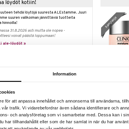
a löydöt kotiin!
isuuteen tehdä löytöjä suuresta ALEstamme. Juuri
mme suuren valikoiman jännittäviä tuotteita
kampanja
a hinnoilla!
massa 31.8.2026 asti mutta ole nopea -
otteesi voivat päästä loppumaan!
i ale-löydöt »
Saatavana
vaihtoe
Moisture Sur
t Cream on yövoide, jossa on innovatiivinen
Auto Replenis
Information
män voimakkaita ikääntymistä estäviä aktiivisia
CLINIQUE
Hydrator
ikutuksen 24 tunnin ajan (testattu ihosoluilla) ja
11,96
n menettämistä vastaan antaen iholle
alk.
€
cookies
äyttää solut uudella elämällä ja auttaa korjaamaan
e för att anpassa innehållet och annonserna till användarna, tillh
eläisempää ihoa. Mikro- ja makrohyaluronihappo ovat
ttömyyttä, jotka tunnetaan tehokkaasta ryppyjen
vår trafik. Vi vidarebefordrar även sådana identifierare och anna
ta ja intensiivisestä kosteuttamisesta.
nnons- och analysföretag som vi samarbetar med. Dessa kan i sin
isprosessia antaen iholle raikkaan, levänneen
har tillhandahållit eller som de har samlat in när du har använt
rmatologisesti testattu.
ortsatt användande av vår webbplats.