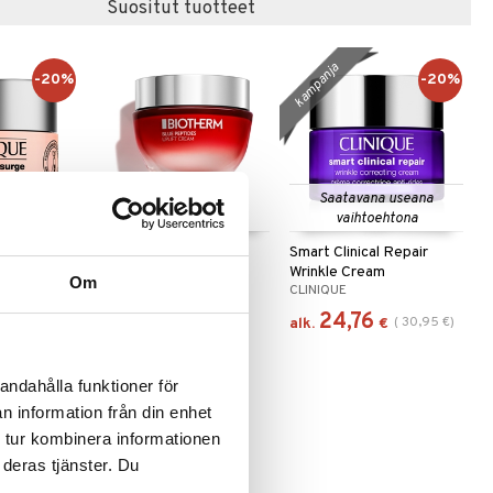
Suositut tuotteet
kampanja
-20%
-20%
 useana
Saatavana useana
htona
vaihtoehtona
ge 100H
Blue Peptides Uplift
Smart Clinical Repair
hing
Cream
Wrinkle Cream
Om
BIOTHERM
CLINIQUE
96,95
24,76
(
14,95
€
)
(
30,95
€
)
€
alk.
€
andahålla funktioner för
-22%
n information från din enhet
 tur kombinera informationen
 deras tjänster. Du