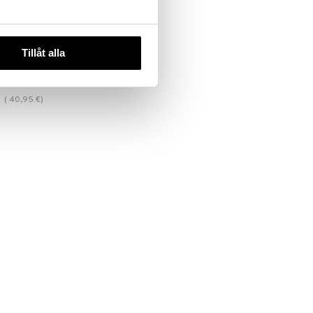
 useana
htona
Tillåt alla
Supreme+
Cream
(
40,95
€
)
€