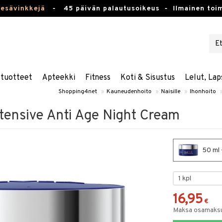
kesävinkkejä
-
45 päivän palautusoikeus -
Ilmainen toim
stuotteet
Apteekki
Fitness
Koti & Sisustus
Lelut, Lap
Shopping4net
»
Kauneudenhoito
»
Naisille
»
Ihonhoito
ntensive Anti Age Night Cream
50 ml 
16,95
€
Maksa osamaksul