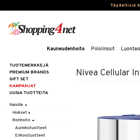
Täydellisiä 
Kauneudenhoito
Piilolinssit
Luontai
TUOTEMERKKEJÄ
Nivea Cellular I
PREMIUM BRANDS
GIFT SET
KAMPANJAT
UUSIA TUOTTEITA
Naisille
Hiukset
Ihonhoito
Gift Set
Harjat / Kammat
Aurinkotuotteet
Hiuskuurit
Erikoistuotteet