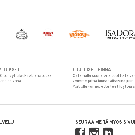
MITUKSET
EDULLISET HINNAT
00 tehdyt tilaukset lähetetään
Ostamalla suuria eriä tuotteita 
mana päivänä
voimme pitää hinnat alhaisina juuri
Voit olla varma, että teet löytöjä 
LVELU
SEURAA MEITÄ MYÖS SIVU