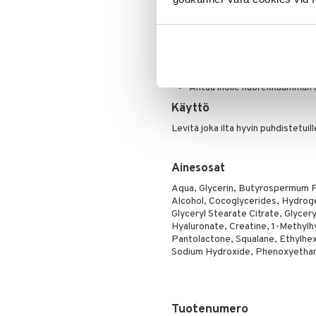
Yövoide hyaluronihapolla ja fo
Peitevoide
Parranajo &
Ihonpuhdistus
Ikääntymistä estävät ainesosa
Pohjustusvoide
Poskipuna
Kasvovoide auttaa ihon luonn
Puuteri
Antaa iholle raikkaan ja levä
Ripsiväri
Antaa iholle nuorekkaamman 
Silmänrajauskynät
Käyttö
Levitä joka ilta hyvin puhdistetuill
Ainesosat
Aqua, Glycerin, Butyrospermum Par
Alcohol, Cocoglycerides, Hydrog
Glyceryl Stearate Citrate, Glycer
Hyaluronate, Creatine, 1-Methylhy
Pantolactone, Squalane, Ethylhexy
Sodium Hydroxide, Phenoxyethan
Tuotenumero