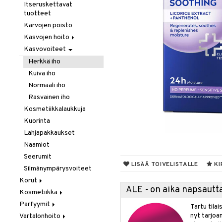
Hiustenlähtö
Itseruskettavat
tuotteet
Hiusväri
Karvojen poisto
Hoitoaineet
Kasvojen hoito
Koristeita
Kasvovoiteet
Kasvovesi
Kuivashamppoo
Puhdistus
Herkkä iho
Leave-in hoitoaine
Silmämeikinpoisto
Kuiva iho
Muotoilu
Normaali iho
Sähkölaitteet
Hiussuihkeet
Rasvainen iho
Sampoot
Kiharat
Kosmetiikkalaukkuja
Tehohoitoa
Kiilto & Antifrizz
Kuorinta
Lämpösuojat
Lahjapakkaukset
Tuuheuttavat tuotteet
Naamiot
Vaha & Geeli
Seerumit
LISÄÄ TOIVELISTALLE
KI
Silmänympärysvoiteet
Korut
ALE - on aika napsautta
Kosmetiikka
Kaulakorut
Parfyymit
Korvakorut
Gift Set
Tartu tila
nyt tarjoa
Vartalonhoito
Rannekorut
Huulet
Eau de cologne