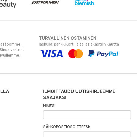
TURVALLINEN OSTAMINEN
varastoomme
laskulla, pankkikortilla tai asiakastilin kautta
 Sinua varten!
sivuillamme.
ILLA
ILMOITTAUDU UUTISKIRJEEMME
SAAJAKSI
NIMESI:
SÄHKÖPOSTIOSOITTEESI: