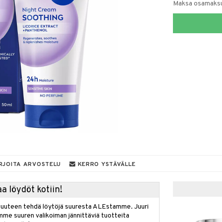
Maksa osamaksul
RJOITA ARVOSTELU
KERRO YSTÄVÄLLE
a löydöt kotiin!
isuuteen tehdä löytöjä suuresta ALEstamme. Juuri
mme suuren valikoiman jännittäviä tuotteita