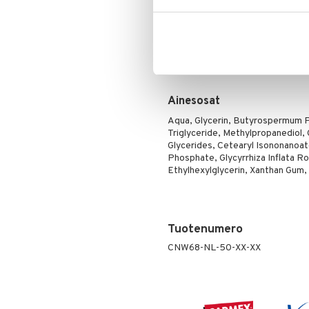
Yövoide herkälle iholle
Peitevoide
Parranajo &
Tukee ihon luonnollista vast
Ihonpuhdistus
Pohjustusvoide
Käyttö
Poskipuna
Levitä yövoidetta puhdistetuille ka
Puuteri
Ripsiväri
Silmänrajauskynät
Ainesosat
Aqua, Glycerin, Butyrospermum Pa
Triglyceride, Methylpropanediol,
Glycerides, Cetearyl Isononanoa
Phosphate, Glycyrrhiza Inflata R
Ethylhexylglycerin, Xanthan Gum,
Tuotenumero
CNW68-NL-50-XX-XX