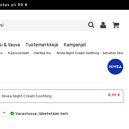
itus yli 50 €
si & Vauva
Tuotemerkkejä
Kampanjat
to
»
Kasvovoiteet
»
Herkkä iho
»
Nivea Night Cream Soothing - Sensitive Skin
8,95 €
- Nivea Night Cream Soothing
Varastossa, lähetetään heti