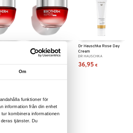
 Uplift
Blue Peptides Uplift
Dr Hauschka Rose Day
Cream Night
Cream
BIOTHERM
DR HAUSCHKA
102,95
36,95
€
€
Om
andahålla funktioner för
n information från din enhet
 tur kombinera informationen
 deras tjänster. Du