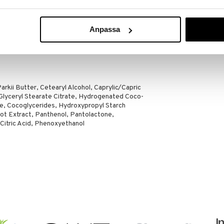
Eight Hour C
Ultimate Repa
ustuskykyä ihoärsytystä vastaan
ELIZABETH AR
Moisturizer
Anpassa
47,95
€
svoille hieromalla hellävaraisesti pyörivin liikkein
rkii Butter, Cetearyl Alcohol, Caprylic/Capric
 Glyceryl Stearate Citrate, Hydrogenated Coco-
te, Cocoglycerides, Hydroxypropyl Starch
oot Extract, Panthenol, Pantolactone,
 Citric Acid, Phenoxyethanol