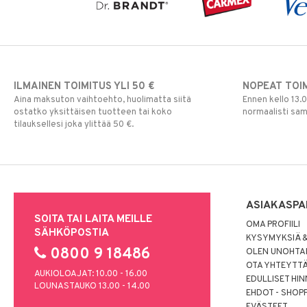
ILMAINEN TOIMITUS YLI 50 €
NOPEAT TOI
Aina maksuton vaihtoehto, huolimatta siitä
Ennen kello 13.
ostatko yksittäisen tuotteen tai koko
normaalisti sa
tilauksellesi joka ylittää 50 €.
ASIAKASPA
SOITA TAI LAITA MEILLE
OMA PROFIILI
SÄHKÖPOSTIA
KYSYMYKSIÄ &
0800 9 18486
OLEN UNOHTAN
OTA YHTEYTT
AUKIOLOAJAT: 10.00 - 16.00
EDULLISET HI
LOUNASTAUKO 13.00 - 14.00
EHDOT - SHOP