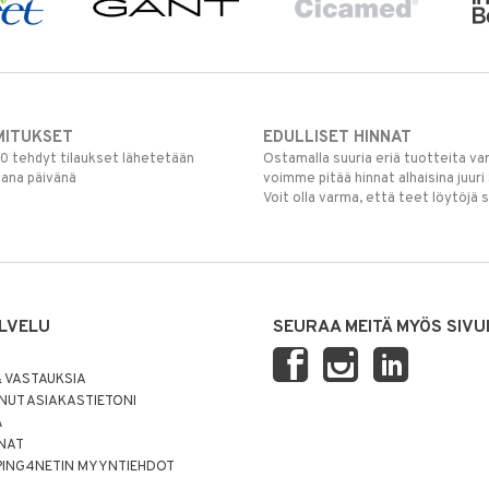
MITUKSET
EDULLISET HINNAT
00 tehdyt tilaukset lähetetään
Ostamalla suuria eriä tuotteita 
mana päivänä
voimme pitää hinnat alhaisina juuri
Voit olla varma, että teet löytöjä 
LVELU
SEURAA MEITÄ MYÖS SIVU
 VASTAUKSIA
UT ASIAKASTIETONI
Ä
NNAT
PING4NETIN MYYNTIEHDOT