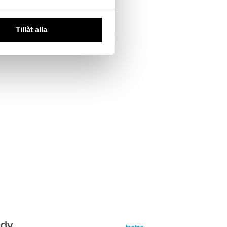
ream
ir
DEN
Tillåt alla