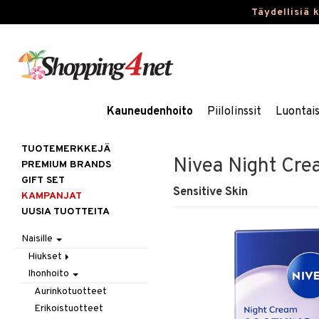
Täydellisiä 
Kauneudenhoito
Piilolinssit
Luontai
TUOTEMERKKEJÄ
Nivea Night Cre
PREMIUM BRANDS
GIFT SET
Sensitive Skin
KAMPANJAT
UUSIA TUOTTEITA
Naisille
Hiukset
Ihonhoito
Gift Set
Harjat / Kammat
Aurinkotuotteet
Hiuskuurit
Erikoistuotteet