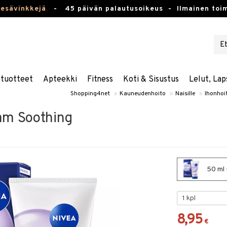
kesävinkkejä
-
45 päivän palautusoikeus -
Ilmainen toim
stuotteet
Apteekki
Fitness
Koti & Sisustus
Lelut, Lap
Shopping4net
»
Kauneudenhoito
»
Naisille
»
Ihonhoi
am Soothing
50 ml 
8,95
€