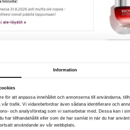
a hinnoilla!
massa 31.8.2026 asti mutta ole nopea -
otteesi voivat päästä loppumaan!
i ale-löydöt »
Blue Peptides
oide, joka on kehitetty herkälle iholle ja tarjoaa
Cream
 tunnin ajan samalla kun se tasapainottaa ihon omaa
BIOTHERM
96,95
€
kritsiuutteella ja pantenolilla, jotka toimivat
Information
rkän ihon kolmea pääasiallista merkkiä: punoitusta,
tukee ihon luonnollista vastustuskykyä ärsytyksiä
llista uudistumisprosessia yön aikana.
cookies
ologisesti testattu. Parhaan tuloksen
An herkän ihon sarjaa, esimerkiksi päivävoiteemme
e för att anpassa innehållet och annonserna till användarna, tillh
eam.
vår trafik. Vi vidarebefordrar även sådana identifierare och anna
ta & kireyttä
nnons- och analysföretag som vi samarbetar med. Dessa kan i sin
har tillhandahållit eller som de har samlat in när du har använt
ön aikana
ortsatt användande av vår webbplats.