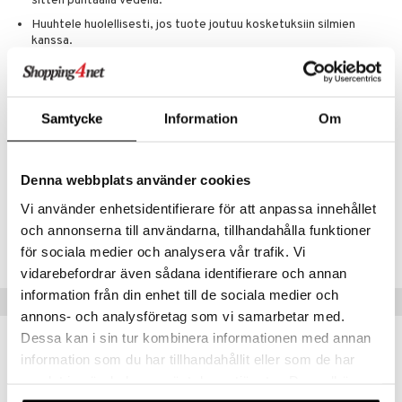
sitten puhtaalla vedellä.
Huuhtele huolellisesti, jos tuote joutuu kosketuksiin silmien
siväri
kanssa.
mänrajauskynät
Ainesosat
AQUA/WATER, GLYCERIN, COCO-GLUCOSIDE,
PARFUM/FRAGRANCE, PENTYLENE GLYCOL, SODIUM COCOYL
Samtycke
Information
Om
GLUTAMATE, CAPRYLYL/CAPRYL GLUCOSIDE, CHONDRUS
CRISPUS/CARRAGEENAN, CITRIC ACID, SODIUM BENZOATE,
XANTHAN GUM, PROPYLENE GLYCOL, SODIUM GLUCONATE,
ROSA DAMASCENA FLOWER EXTRACT [N5810/A].
Denna webbplats använder cookies
Vi använder enhetsidentifierare för att anpassa innehållet
Tuotenumero
och annonserna till användarna, tillhandahålla funktioner
CNXBM-QX-150-XX-XX
för sociala medier och analysera vår trafik. Vi
vidarebefordrar även sådana identifierare och annan
information från din enhet till de sociala medier och
Vinkkejä sinulle
annons- och analysföretag som vi samarbetar med.
Dessa kan i sin tur kombinera informationen med annan
information som du har tillhandahållit eller som de har
samlat in när du har använt deras tjänster. Du godkänner
våra cookies vid fortsatt användande av vår webbplats.