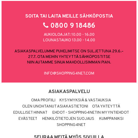
SOITA TAI LAITA MEILLE SÄHKÖPOSTIA
0800 9 18486
AUKIOLOAJAT: 10.00 - 16.00
LOUNASTAUKO 13.00 - 14.00
ASIAKASPALVELUMME PUHELIMITSE ON SULJETTUNA 29.6.–
27.7. OTA MEIHIN YHTEYTTÄ SÄHKÖPOSTITSE
NIIN AUTAMME SINUA MAHDOLLISIMMAN PIAN.
INFO@SHOPPING4NET.COM
ASIAKASPALVELU
OMA PROFIILI
KYSYMYKSIÄ & VASTAUKSIA
OLEN UNOHTANUT ASIAKASTIETONI
OTA YHTEYTTÄ
EDULLISET HINNAT
EHDOT - SHOPPING4NETIN MYYNTIEHDOT
EVÄSTEET
HENKILÖTIETOJEN SUOJAUS
KUMPPANIKSI
SHOPPING4NET
SEURAA MEITÄ MYÖS SIVUILLA