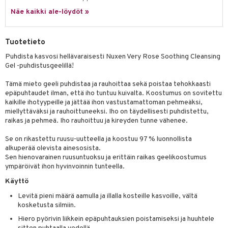
ksiä & vastauksia
pytuotteita
Näe kaikki ale-löydöt »
amiot
ien hoito
he 1: Puhdistus
ito
tuotetta
hkugeelit & saippuat
ranajotuotteet
hkugeelit & saippuat
he 2: Kirkastus
ien- ja Vartalonhoito
Tuotetieto
 verkkokaupasta
taloöljyt
ta & Viikset
talovoiteet
he 3: Kosteutus
teudenhoito
likiilto
t
Puhdista kasvosi hellävaraisesti Nuxen Very Rose Soothing Cleansing
talovoiteet
distaminen
Gel -puhdistusgeelillä!
rinta ja naamiot
lipuna
matics Elixir
o
rumit
Tämä mieto geeli puhdistaa ja rauhoittaa sekä poistaa tehokkaasti
distus
ltenrajausväri
yx
inkosuoja
epäpuhtaudet ilman, että iho tuntuu kuivalta. Koostumus on sovitettu
mänympärysvoiteet
kaikille ihotyypeille ja jättää ihon vastustamattoman pehmeäksi,
rumit
makarvat
nique Happy
aihetta Miehille
miellyttäväksi ja rauhoittuneeksi. Iho on täydellisesti puhdistettu,
raikas ja pehmeä. Iho rauhoittuu ja kireyden tunne vähenee.
mien/Huulten Hoito
miväri
nique Happy For Men
nhoito
kkisiveltmit
Se on rikastettu ruusu-uutteella ja koostuu 97 % luonnollista
kastus
alkuperää olevista ainesosista.
kkivoide
Sen hienovarainen ruusuntuoksu ja erittäin raikas geelikoostumus
teutus & Soujaus
ympäröivät ihon hyvinvoinnin tunteella.
tevoide
ranajo & Ihonpuhdistus
Käyttö
justusvoide
Levitä pieni määrä aamulla ja illalla kosteille kasvoille, vältä
kosketusta silmiin.
kipuna
Hiero pyörivin liikkein epäpuhtauksien poistamiseksi ja huuhtele
teri