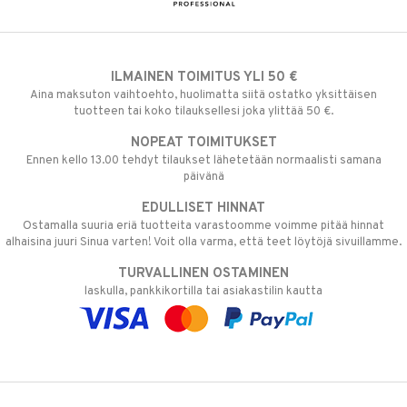
ILMAINEN TOIMITUS YLI 50 €
Aina maksuton vaihtoehto, huolimatta siitä ostatko yksittäisen
tuotteen tai koko tilauksellesi joka ylittää 50 €.
NOPEAT TOIMITUKSET
Ennen kello 13.00 tehdyt tilaukset lähetetään normaalisti samana
päivänä
EDULLISET HINNAT
Ostamalla suuria eriä tuotteita varastoomme voimme pitää hinnat
alhaisina juuri Sinua varten! Voit olla varma, että teet löytöjä sivuillamme.
TURVALLINEN OSTAMINEN
laskulla, pankkikortilla tai asiakastilin kautta