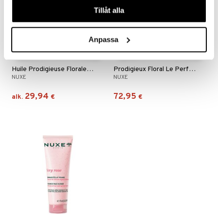
Tillåt alla
Anpassa
Saatavana useana vaihtoehtona
Huile Prodigieuse Florale - Multi Purpose Dry Oil
Prodigieux Floral Le Perfume
NUXE
NUXE
29,94
72,95
alk.
€
€