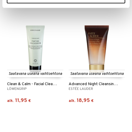
12,76
7,16
15,95
8,95
alk.
€
(
€
)
alk.
€
(
€
)
Saatavana useana vaihtoehtona
Saatavana useana vaihtoehtona
Clean & Calm - Facial Cleanser
Advanced Night Cleansing Gelee
LÖWENGRIP
ESTÉE LAUDER
11,95
18,95
alk.
€
alk.
€