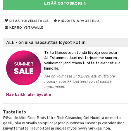
LISÄÄ OSTOSKORIIN
lakorut
iikka
vakorut
t Set
mit
LISÄÄ TOIVELISTALLE
KIRJOITA ARVOSTELU
nekorut
ulet
 de cologne
onhoito
KERRO YSTÄVÄLLE
muksia
likiilto
o
 de parfum
i & Lapset
ALE - on aika napsauttaa löydöt kotiin!
lipuna
nzer & Highlighter
nnet
 de toilette
inkotuotteet
t
Tartu tilaisuuteen tehdä löytöjä suuresta
lirasva
kkivoide
okynnet
t tarvikkeet
japakkaukset
dorantit
ALEstamme. Juuri nyt tarjoamme suuren
stenlähtö
sasto
ito
iikkalaukkuja
valikoiman jännittäviä tuotteita alennetuilla
auskynä
tevoide
sien hoito
kkaus
mät
ksukynttilät &
koistuotteet
sväri
inkotuotteet
hinnoilla!
sit
mit
otteita
onetuoksut
Ale on voimassa 31.8.2026 asti mutta ole
kipuna
silakanpoisto
ut
liner / Kajaali
t Set
toaineet
koistuotteet
er shave balm
ko
onhoito
nopea - suosikkituotteesi voivat päästä
talosuihke
loppumaan!
mer
silakat
setit
oripset
eruskettavat tuotteet
toilu
eruskettavat tuotteet
er shave lotion
inkotuotteet
Näe kaikki ale-löydöt »
teri
vikkeet
makarvat
kojen hoito
kölaitteet
vovoiteet
 de cologne
dorantit
linssit
ytetty Päivävoide
mivärit
vojen poisto
mpoot
metiikkalaukkuja
 de toilette
koistuotteet
UE
Tuotetieto
sienhoito
ien hoito
Rêve de Miel Face Body Ultra Rich Cleansing Gel Nuxelta on mieto
vikkeita
rinta
japakkaukset
eruskettavat tuotteet
e
geeli, joka ei sisällä saippuaa ja joka puhdistaa kasvot ja vartalon ihoa
spalvelu
siväri
rinta
kuivattamatta. Rauhoittaa ja suojaa myös hyvin herkkää ihoa.
japakkaus
vojen poisto
 10
 System