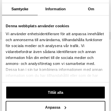
GLYCERIDES CITRATE [N2002/AS].
siväri
Samtycke
Information
Om
Tuotenumero
mänrajauskynät
CNX46-QX-400-XX-XX
Denna webbplats använder cookies
Vi använder enhetsidentifierare för att anpassa innehållet
Suositut tuotteet
och annonserna till användarna, tillhandahålla funktioner
för sociala medier och analysera vår trafik. Vi
kampanja
kampanja
-20%
-20%
vidarebefordrar även sådana identifierare och annan
information från din enhet till de sociala medier och
annons- och analysföretag som vi samarbetar med.
Dessa kan i sin tur kombinera informationen med annan
information som du har tillhandahållit eller som de har
samlat in när du har använt deras tjänster. Du godkänner
våra cookies vid fortsatt användande av vår webbplats.
Saatavana useana vaihtoehtona
Saatavana useana vaihtoehtona
Tillåt alla
Take The Day Off Cleansing Balm
All About Clean Liquid Facial Soap Mild
CLINIQUE
CLINIQUE
Anpassa