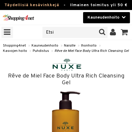
Täydellisiä kesävinkkejä
-
Ilmainen toimitus yli 50 €
Kauneudenhoito
ERKKEJÄ
Kauneudenhoito
M BRANDS
T
Piilolinssit
Shopping4net
»
Kauneudenhoito
»
Naisille
»
Ihonhoito
»
Kasvojen hoito
»
Puhdistus
»
Rêve de Miel Face Body Ultra Rich Cleansing Gel
JAT
Luontaistuotteet
UOTTEITA
Apteekki
Rêve de Miel Face Body Ultra Rich Cleansing
Fitness
Gel
t
Koti & Sisustus
t Set
ito
Lelut, Lapsi & Vauva
jat / Kammat
inkotuotteet
Tuotemerkkejä
skuurit
koistuotteet
Kampanjat
stenlähtö
eruskettavat tuotteet