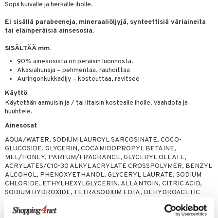
Sopii kuivalle ja herkälle iholle.
ksiä & vastauksia
pytuotteita
amiot
ien hoito
he 1: Puhdistus
ito
Ei sisällä parabeeneja, mineraaliöljyjä, synteettisiä väriaineita
tuotetta
hkugeelit & saippuat
ranajotuotteet
hkugeelit & saippuat
tai eläinperäisiä ainsesosia.
he 2: Kirkastus
ien- ja Vartalonhoito
 verkkokaupasta
taloöljyt
ta & Viikset
talovoiteet
SISÄLTÄÄ mm.
he 3: Kosteutus
teudenhoito
likiilto
t
talovoiteet
90% ainesosista on peräisin luonnosta.
distaminen
rinta ja naamiot
lipuna
matics Elixir
o
Akasiahunaja – pehmentää, rauhoittaa
Auringonkukkaöljy – kosteuttaa, ravitsee
rumit
distus
ltenrajausväri
yx
inkosuoja
Käyttö
mänympärysvoiteet
rumit
makarvat
nique Happy
aihetta Miehille
Käytetään aamuisin ja / tai iltaisin kostealle iholle. Vaahdota ja
huuhtele.
mien/Huulten Hoito
miväri
nique Happy For Men
nhoito
Ainesosat
kkisiveltmit
kastus
AQUA/WATER, SODIUM LAUROYL SARCOSINATE, COCO-
GLUCOSIDE, GLYCERIN, COCAMIDOPROPYL BETAINE,
kkivoide
teutus & Soujaus
MEL/HONEY, PARFUM/FRAGRANCE, GLYCERYL OLEATE,
ACRYLATES/C10-30 ALKYL ACRYLATE CROSSPOLYMER, BENZYL
tevoide
ranajo & Ihonpuhdistus
ALCOHOL, PHENOXYETHANOL, GLYCERYL LAURATE, SODIUM
justusvoide
CHLORIDE, ETHYLHEXYLGLYCERIN, ALLANTOIN, CITRIC ACID,
SODIUM HYDROXIDE, TETRASODIUM EDTA, DEHYDROACETIC
kipuna
ACID, SODIUM BENZOATE, SOLANUM LYCOPERSICUM (TOMATO)
FRUIT EXTRACT, TOCOPHEROL, HYDROGENATED PALM
teri