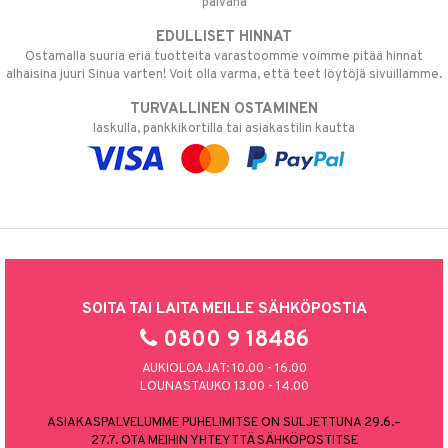
päivänä
EDULLISET HINNAT
Ostamalla suuria eriä tuotteita varastoomme voimme pitää hinnat
alhaisina juuri Sinua varten! Voit olla varma, että teet löytöjä sivuillamme.
TURVALLINEN OSTAMINEN
laskulla, pankkikortilla tai asiakastilin kautta
SOITA TAI LAITA MEILLE SÄHKÖPOSTIA
0800 9 18486
AUKIOLOAJAT: 10.00 - 16.00
LOUNASTAUKO 13.00 - 14.00
ASIAKASPALVELUMME PUHELIMITSE ON SULJETTUNA 29.6.–
27.7. OTA MEIHIN YHTEYTTÄ SÄHKÖPOSTITSE