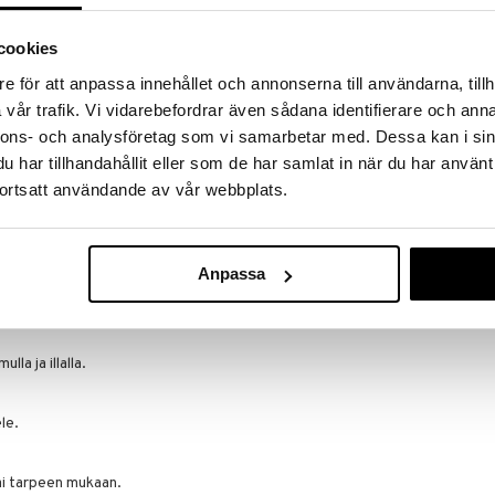
ESTÉE LAUDER
18,95
alk.
cookies
e för att anpassa innehållet och annonserna till användarna, tillh
vår trafik. Vi vidarebefordrar även sådana identifierare och anna
ä puhdistusaineena.
nnons- och analysföretag som vi samarbetar med. Dessa kan i sin
utin kosteuttavana kasvonaamiona.
har tillhandahållit eller som de har samlat in när du har använt
ortsatt användande av vår webbplats.
:
, seuraavan sukupolven puhdistusteknologiaa, joka
rkkaamman ja antaa miellyttävän tunteen. Yhdistää
ainesosat ja mineraalit todistettuun ihonhoito-
Anpassa
la ja illalla.
.
le.
ai tarpeen mukaan.