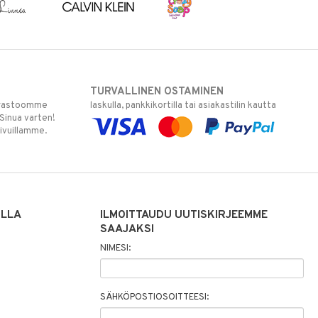
TURVALLINEN OSTAMINEN
varastoomme
laskulla, pankkikortilla tai asiakastilin kautta
 Sinua varten!
sivuillamme.
ILLA
ILMOITTAUDU UUTISKIRJEEMME
SAAJAKSI
NIMESI:
SÄHKÖPOSTIOSOITTEESI: