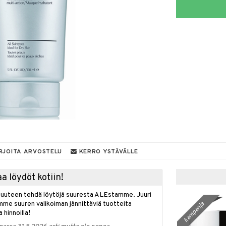
RJOITA ARVOSTELU
KERRO YSTÄVÄLLE
a löydöt kotiin!
isuuteen tehdä löytöjä suuresta ALEstamme. Juuri
mme suuren valikoiman jännittäviä tuotteita
kampanja
a hinnoilla!