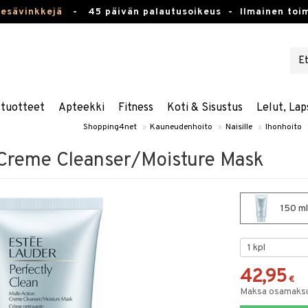
kesävinkkejä
-
45 päivän palautusoikeus -
Ilmainen toim
stuotteet
Apteekki
Fitness
Koti & Sisustus
Lelut, Lap
Shopping4net
»
Kauneudenhoito
»
Naisille
»
Ihonhoito
 Creme Cleanser/Moisture Mask
150 ml
42,95
€
Maksa osamaksul