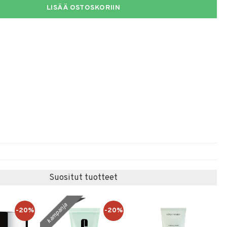
LISÄÄ OSTOSKORIIN
Suositut tuotteet
kampanja
-20%
-20%