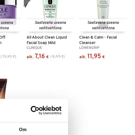
 useana
Saatavana useana
Saatavana useana
htona
vaihtoehtona
vaihtoehtona
Off
All About Clean Liquid
Clean & Calm - Facial
m
Facial Soap Mild
Cleanser
CLINIQUE
LÖWENGRIP
7,16
11,95
(
15,95
€
)
(
8,95
€
)
alk.
€
alk.
€
 useana
htona
ht
Om
ee