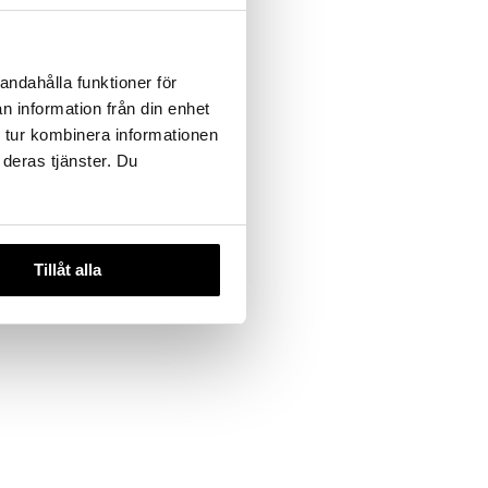
€
andahålla funktioner för
n information från din enhet
 tur kombinera informationen
 deras tjänster. Du
Tillåt alla