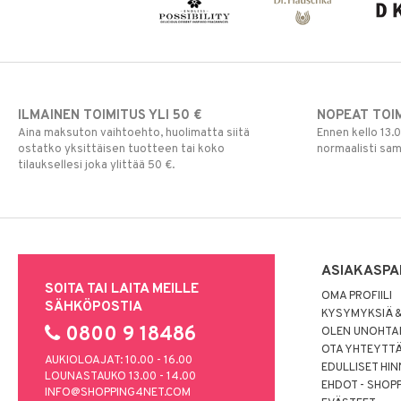
ILMAINEN TOIMITUS YLI 50 €
NOPEAT TOI
Aina maksuton vaihtoehto, huolimatta siitä
Ennen kello 13.
ostatko yksittäisen tuotteen tai koko
normaalisti sa
tilauksellesi joka ylittää 50 €.
ASIAKASPA
SOITA TAI LAITA MEILLE
OMA PROFIILI
SÄHKÖPOSTIA
KYSYMYKSIÄ &
0800 9 18486
OLEN UNOHTAN
OTA YHTEYTT
AUKIOLOAJAT: 10.00 - 16.00
EDULLISET HI
LOUNASTAUKO 13.00 - 14.00
EHDOT - SHOP
INFO@SHOPPING4NET.COM