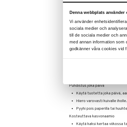
Rauhoittaa ja puhdistaa ihoa.
Ihonpuhdistus
Pohjustusvoide
Dermatologisesti testattu.
Denna webbplats använder 
Poskipuna
Oftalmologisesti testattu.
Puuteri
Vi använder enhetsidentifierar
Voidaan käyttää kahdella tavalla:
Ripsiväri
sociala medier och analysera 
Silmänrajauskynät
Aamulla ja illalla päivittäisen
till de sociala medier och a
Voidaan myös käyttää 3 minu
med annan information som du 
godkänner våra cookies vid f
The Perfectly Clean Collection
Estée Lauder tarjoaa patentoitua
rauhoittaa ihoasi, tekee siitä ki
luonnolliset ihoa rakastavat kasvi
osaamiseemme.
Käyttö
Puhdistus joka päivä
Käytä tuotetta joka päivä, aamul
Hiero varovasti kuivalle iholle
Pyyhi pois paperilla tai huuhte
Kosteuttava kasvonaamio
Käytä kaksi kertaa viikossa t