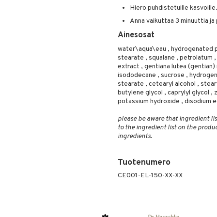
Hiero puhdistetuille kasvoille
Anna vaikuttaa 3 minuuttia ja 
Ainesosat
water\aqua\eau , hydrogenated po
stearate , squalane , petrolatum ,
extract , gentiana lutea (gentian) r
isododecane , sucrose , hydrogen
stearate , cetearyl alcohol , stea
butylene glycol , caprylyl glycol ,
potassium hydroxide , disodium e
please be aware that ingredient lis
to the ingredient list on the produ
ingredients.
Tuotenumero
CE001-EL-150-XX-XX