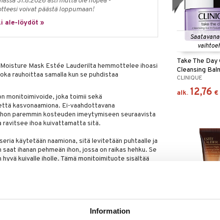
massa 31.8.2026 asti mutta ole nopea -
otteesi voivat päästä loppumaan!
i ale-löydöt »
Saatavana
vaihtoe
Take The Day 
Moisture Mask Estée Lauderilta hemmottelee ihoasi
Cleansing Bal
, joka rauhoittaa samalla kun se puhdistaa
CLINIQUE
12,76
alk.
€
n monitoimivoide, joka toimii sekä
että kasvonaamiona. Ei-vaahdottavana
 ihon paremmin kosteuden imeytymiseen seuraavista
a ravitsee ihoa kuivattamatta sitä.
ria käytetään naamiona, sitä levitetään puhtaalle ja
een saat ihanan pehmeän ihon, jossa on raikas hehku. Se
sen hyvä kuivalle iholle. Tämä monitoimituote sisältää
via kasveja sekä mineraaleja, jotka rauhoittavat ja
Saatavana
miointituote poistaa hellävaraisesti epäpuhtaudet ja
vaihtoe
vän ihon.
Advanced Nig
Information
ta ihanteellinen kuivalle iholle.
Cleansing Gel