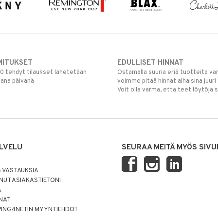
MITUKSET
EDULLISET HINNAT
00 tehdyt tilaukset lähetetään
Ostamalla suuria eriä tuotteita 
mana päivänä
voimme pitää hinnat alhaisina juuri
Voit olla varma, että teet löytöjä 
LVELU
SEURAA MEITÄ MYÖS SIVU
 VASTAUKSIA
UT ASIAKASTIETONI
Ä
NNAT
PING4NETIN MYYNTIEHDOT