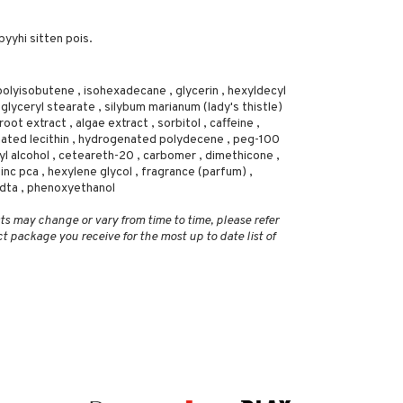
.
pyyhi sitten pois.
lyisobutene , isohexadecane , glycerin , hexyldecyl
 glyceryl stearate , silybum marianum (lady's thistle)
oot extract , algae extract , sorbitol , caffeine ,
ated lecithin , hydrogenated polydecene , peg-100
ryl alcohol , ceteareth-20 , carbomer , dimethicone ,
 zinc pca , hexylene glycol , fragrance (parfum) ,
dta , phenoxyethanol
ts may change or vary from time to time, please refer
ct package you receive for the most up to date list of