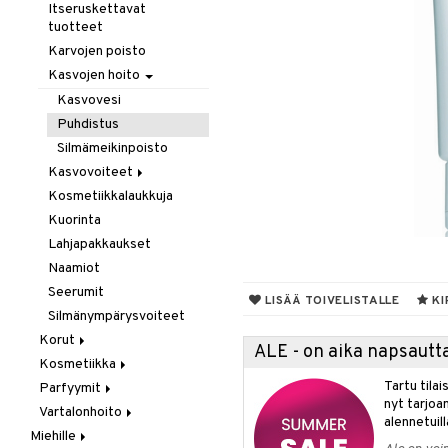
Hiustenlähtö
Itseruskettavat
tuotteet
Hiusväri
Karvojen poisto
Hoitoaineet
Kasvojen hoito
Koristeita
Kasvovesi
Kuivashamppoo
Puhdistus
Leave-in hoitoaine
Silmämeikinpoisto
Muotoilu
Kasvovoiteet
Sähkölaitteet
Hiussuihkeet
Kosmetiikkalaukkuja
Herkkä iho
Sampoot
Kiharat
Kuorinta
Kuiva iho
Tehohoitoa
Kiilto & Antifrizz
Lahjapakkaukset
Normaali iho
Lämpösuojat
Naamiot
Rasvainen iho
Tuuheuttavat tuotteet
Seerumit
Vaha & Geeli
LISÄÄ TOIVELISTALLE
KI
Silmänympärysvoiteet
Korut
ALE - on aika napsautta
Kosmetiikka
Kaulakorut
Tartu tila
Parfyymit
Korvakorut
Gift Set
nyt tarjoa
Vartalonhoito
Rannekorut
Huulet
Eau de cologne
alennetuill
Miehille
Sormuksia
Iho
Eau de parfum
Äiti & Lapset
Huulikiilto