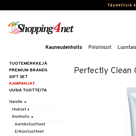
Täydellisiä 
Kauneudenhoito
Piilolinssit
Luontai
TUOTEMERKKEJÄ
Perfectly Clean
PREMIUM BRANDS
GIFT SET
KAMPANJAT
UUSIA TUOTTEITA
Naisille
Hiukset
Ihonhoito
Gift Set
Harjat / Kammat
Aurinkotuotteet
Hiuskuurit
Erikoistuotteet