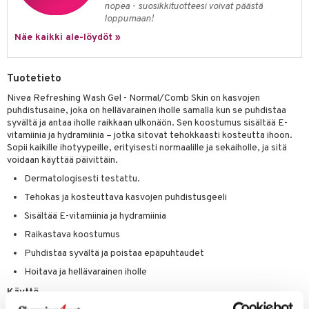
nopea - suosikkituotteesi voivat päästä
ksiä & vastauksia
pytuotteita
amiot
loppumaan!
ien hoito
he 1: Puhdistus
ito
tuotetta
Näe kaikki ale-löydöt »
hkugeelit & saippuat
ranajotuotteet
hkugeelit & saippuat
he 2: Kirkastus
ien- ja Vartalonhoito
 verkkokaupasta
taloöljyt
ta & Viikset
talovoiteet
he 3: Kosteutus
teudenhoito
likiilto
t
Tuotetieto
talovoiteet
distaminen
rinta ja naamiot
lipuna
matics Elixir
o
Nivea Refreshing Wash Gel - Normal/Comb Skin on kasvojen
puhdistusaine, joka on hellävarainen iholle samalla kun se puhdistaa
rumit
distus
ltenrajausväri
yx
inkosuoja
syvältä ja antaa iholle raikkaan ulkonäön. Sen koostumus sisältää E-
vitamiinia ja hydramiinia – jotka sitovat tehokkaasti kosteutta ihoon.
mänympärysvoiteet
rumit
makarvat
nique Happy
aihetta Miehille
Sopii kaikille ihotyypeille, erityisesti normaalille ja sekaiholle, ja sitä
voidaan käyttää päivittäin.
mien/Huulten Hoito
miväri
nique Happy For Men
nhoito
Dermatologisesti testattu.
kkisiveltmit
kastus
Tehokas ja kosteuttava kasvojen puhdistusgeeli
kkivoide
teutus & Soujaus
Sisältää E-vitamiinia ja hydramiinia
Raikastava koostumus
tevoide
ranajo & Ihonpuhdistus
Puhdistaa syvältä ja poistaa epäpuhtaudet
justusvoide
Hoitava ja hellävarainen iholle
kipuna
Käyttö
teri