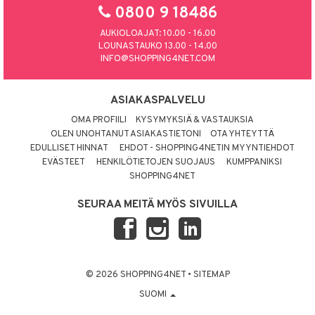
0800 9 18486
AUKIOLOAJAT: 10.00 - 16.00
LOUNASTAUKO 13.00 - 14.00
INFO@SHOPPING4NET.COM
ASIAKASPALVELU
OMA PROFIILI
KYSYMYKSIÄ & VASTAUKSIA
OLEN UNOHTANUT ASIAKASTIETONI
OTA YHTEYTTÄ
EDULLISET HINNAT
EHDOT - SHOPPING4NETIN MYYNTIEHDOT
EVÄSTEET
HENKILÖTIETOJEN SUOJAUS
KUMPPANIKSI
SHOPPING4NET
SEURAA MEITÄ MYÖS SIVUILLA
© 2026 SHOPPING4NET
•
SITEMAP
SUOMI