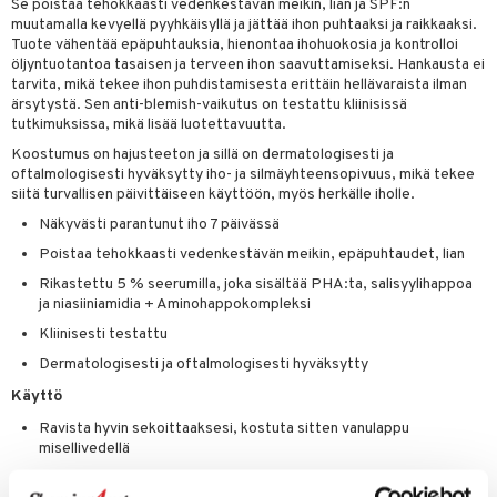
Se poistaa tehokkaasti vedenkestävän meikin, lian ja SPF:n
ksiä & vastauksia
muutamalla kevyellä pyyhkäisyllä ja jättää ihon puhtaaksi ja raikkaaksi.
pytuotteita
amiot
ien hoito
he 1: Puhdistus
ito
Tuote vähentää epäpuhtauksia, hienontaa ihohuokosia ja kontrolloi
tuotetta
hkugeelit & saippuat
öljyntuotantoa tasaisen ja terveen ihon saavuttamiseksi. Hankausta ei
ranajotuotteet
hkugeelit & saippuat
he 2: Kirkastus
ien- ja Vartalonhoito
tarvita, mikä tekee ihon puhdistamisesta erittäin hellävaraista ilman
 verkkokaupasta
taloöljyt
ta & Viikset
ärsytystä. Sen anti-blemish-vaikutus on testattu kliinisissä
talovoiteet
he 3: Kosteutus
teudenhoito
likiilto
t
tutkimuksissa, mikä lisää luotettavuutta.
talovoiteet
distaminen
rinta ja naamiot
lipuna
matics Elixir
o
Koostumus on hajusteeton ja sillä on dermatologisesti ja
oftalmologisesti hyväksytty iho- ja silmäyhteensopivuus, mikä tekee
rumit
distus
ltenrajausväri
yx
inkosuoja
siitä turvallisen päivittäiseen käyttöön, myös herkälle iholle.
mänympärysvoiteet
Näkyvästi parantunut iho 7 päivässä
rumit
makarvat
nique Happy
aihetta Miehille
Poistaa tehokkaasti vedenkestävän meikin, epäpuhtaudet, lian
mien/Huulten Hoito
miväri
nique Happy For Men
nhoito
Rikastettu 5 % seerumilla, joka sisältää PHA:ta, salisyylihappoa
kkisiveltmit
ja niasiiniamidia + Aminohappokompleksi
kastus
Kliinisesti testattu
kkivoide
teutus & Soujaus
Dermatologisesti ja oftalmologisesti hyväksytty
tevoide
ranajo & Ihonpuhdistus
Käyttö
justusvoide
Ravista hyvin sekoittaaksesi, kostuta sitten vanulappu
misellivedellä
kipuna
Pyyhi varovasti kasvojesi ja suljettujen silmiesi yli liuottaaksesi
teri