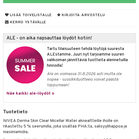
lakorut
iikka
LISÄÄ TOIVELISTALLE
KIRJOITA ARVOSTELU
vakorut
t Set
mit
KERRO YSTÄVÄLLE
nekorut
ulet
 de cologne
onhoito
ALE - on aika napsauttaa löydöt kotiin!
muksia
likiilto
o
 de parfum
i & Lapset
Tartu tilaisuuteen tehdä löytöjä suuresta
lipuna
nzer & Highlighter
nnet
 de toilette
inkotuotteet
t
ALEstamme. Juuri nyt tarjoamme suuren
valikoiman jännittäviä tuotteita alennetuilla
lirasva
kkivoide
okynnet
t tarvikkeet
japakkaukset
dorantit
stenlähtö
sasto
ito
iikkalaukkuja
hinnoilla!
auskynä
tevoide
sien hoito
kkaus
mät
ksukynttilät &
koistuotteet
sväri
inkotuotteet
sit
mit
otteita
Ale on voimassa 31.8.2026 asti mutta ole
onetuoksut
nopea - suosikkituotteesi voivat päästä
kipuna
silakanpoisto
ut
liner / Kajaali
t Set
toaineet
koistuotteet
er shave balm
ko
onhoito
loppumaan!
talosuihke
mer
silakat
setit
oripset
eruskettavat tuotteet
Näe kaikki ale-löydöt »
toilu
eruskettavat tuotteet
er shave lotion
inkotuotteet
teri
vikkeet
makarvat
kojen hoito
kölaitteet
vovoiteet
 de cologne
dorantit
linssit
Tuotetieto
ytetty Päivävoide
mivärit
vojen poisto
mpoot
metiikkalaukkuja
 de toilette
koistuotteet
UE
NIVEA Derma Skin Clear Micellar Water aknealtteille iholle on
sienhoito
ien hoito
vikkeita
rinta
japakkaukset
eruskettavat tuotteet
rikastettu 5 % seerumilla, joka sisältää PHA:ta, salisyylihappoa ja
e
spalvelu
niasiiniamidia.
siväri
rinta
japakkaus
vojen poisto
 10
 System