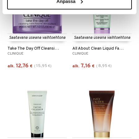
Anpassa
Saatavana useana vaihtoehtona
Saatavana useana vaihtoehtona
Take The Day Off Cleansing Balm
All About Clean Liquid Facial Soap Mild
CLINIQUE
CLINIQUE
12,76
7,16
15,95
8,95
alk.
€
(
€
)
alk.
€
(
€
)