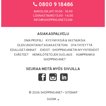
0800 9 18486
AUKIOLOAJAT: 10.00 - 16.00
LOUNASTAUKO 13.00 - 14.00
INFO@SHOPPING4NET.COM
ASIAKASPALVELU
OMA PROFIILI
KYSYMYKSIÄ & VASTAUKSIA
OLEN UNOHTANUT ASIAKASTIETONI
OTA YHTEYTTÄ
EDULLISET HINNAT
EHDOT - SHOPPING4NETIN MYYNTIEHDOT
EVÄSTEET
HENKILÖTIETOJEN SUOJAUS
KUMPPANIKSI
SHOPPING4NET
SEURAA MEITÄ MYÖS SIVUILLA
© 2026 SHOPPING4NET
•
SITEMAP
SUOMI