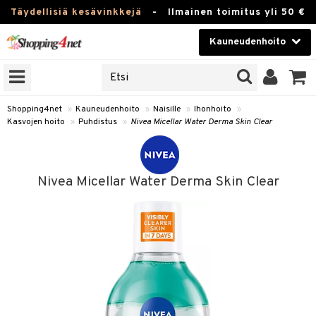
Täydellisiä kesävinkkejä
-
Ilmainen toimitus yli 50 €
Kauneudenhoito
ERKKEJÄ
Kauneudenhoito
M BRANDS
T
Piilolinssit
Shopping4net
»
Kauneudenhoito
»
Naisille
»
Ihonhoito
»
Kasvojen hoito
»
Puhdistus
»
Nivea Micellar Water Derma Skin Clear
JAT
Luontaistuotteet
UOTTEITA
Apteekki
Nivea Micellar Water Derma Skin Clear
Fitness
t
Koti & Sisustus
t Set
ito
Lelut, Lapsi & Vauva
jat / Kammat
inkotuotteet
Tuotemerkkejä
skuurit
koistuotteet
Kampanjat
stenlähtö
eruskettavat tuotteet