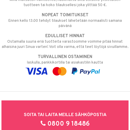
tuotteen tai koko tilauksellesi joka ylittää 50 €.
NOPEAT TOIMITUKSET
Ennen kello 13.00 tehdyt tilaukset lähetetään normaalisti samana
päivänä
EDULLISET HINNAT
Ostamalla suuria eriä tuotteita varastoomme voimme pitää hinnat
alhaisina juuri Sinua varten! Voit olla varma, että teet löytöjä sivuillamme.
TURVALLINEN OSTAMINEN
laskulla, pankkikortilla tai asiakastilin kautta
SOITA TAI LAITA MEILLE SÄHKÖPOSTIA
0800 9 18486