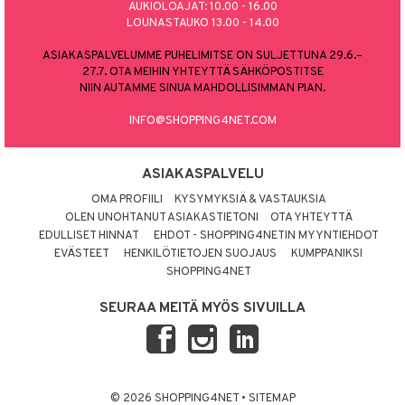
AUKIOLOAJAT: 10.00 - 16.00
LOUNASTAUKO 13.00 - 14.00
ASIAKASPALVELUMME PUHELIMITSE ON SULJETTUNA 29.6.–
27.7. OTA MEIHIN YHTEYTTÄ SÄHKÖPOSTITSE
NIIN AUTAMME SINUA MAHDOLLISIMMAN PIAN.
INFO@SHOPPING4NET.COM
ASIAKASPALVELU
OMA PROFIILI
KYSYMYKSIÄ & VASTAUKSIA
OLEN UNOHTANUT ASIAKASTIETONI
OTA YHTEYTTÄ
EDULLISET HINNAT
EHDOT - SHOPPING4NETIN MYYNTIEHDOT
EVÄSTEET
HENKILÖTIETOJEN SUOJAUS
KUMPPANIKSI
SHOPPING4NET
SEURAA MEITÄ MYÖS SIVUILLA
© 2026 SHOPPING4NET
•
SITEMAP