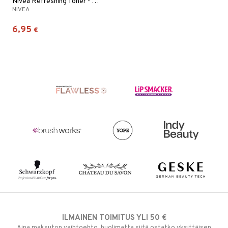
Nivea Refreshing Toner - Normal/Comb Skin
NIVEA
6,95
€
ILMAINEN TOIMITUS YLI 50 €
Aina maksuton vaihtoehto, huolimatta siitä ostatko yksittäisen