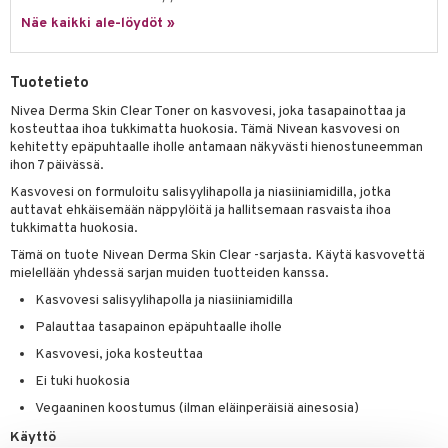
ksiä & vastauksia
pytuotteita
Näe kaikki ale-löydöt »
amiot
ien hoito
he 1: Puhdistus
ito
tuotetta
hkugeelit & saippuat
ranajotuotteet
hkugeelit & saippuat
he 2: Kirkastus
ien- ja Vartalonhoito
Tuotetieto
 verkkokaupasta
taloöljyt
ta & Viikset
talovoiteet
he 3: Kosteutus
teudenhoito
likiilto
t
Nivea Derma Skin Clear Toner on kasvovesi, joka tasapainottaa ja
talovoiteet
distaminen
kosteuttaa ihoa tukkimatta huokosia. Tämä Nivean kasvovesi on
rinta ja naamiot
lipuna
matics Elixir
o
kehitetty epäpuhtaalle iholle antamaan näkyvästi hienostuneemman
rumit
ihon 7 päivässä.
distus
ltenrajausväri
yx
inkosuoja
Kasvovesi on formuloitu salisyylihapolla ja niasiiniamidilla, jotka
mänympärysvoiteet
rumit
makarvat
nique Happy
aihetta Miehille
auttavat ehkäisemään näppylöitä ja hallitsemaan rasvaista ihoa
tukkimatta huokosia.
mien/Huulten Hoito
miväri
nique Happy For Men
nhoito
Tämä on tuote Nivean Derma Skin Clear -sarjasta. Käytä kasvovettä
kkisiveltmit
mielellään yhdessä sarjan muiden tuotteiden kanssa.
kastus
Kasvovesi salisyylihapolla ja niasiiniamidilla
kkivoide
teutus & Soujaus
Palauttaa tasapainon epäpuhtaalle iholle
tevoide
ranajo & Ihonpuhdistus
Kasvovesi, joka kosteuttaa
justusvoide
Ei tuki huokosia
Vegaaninen koostumus (ilman eläinperäisiä ainesosia)
kipuna
Käyttö
teri