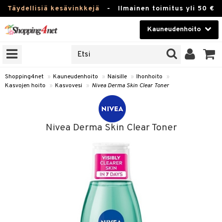
Täydellisiä kesävinkkejä
-
Ilmainen toimitus yli 50 €
Kauneudenhoito
ERKKEJÄ
Kauneudenhoito
M BRANDS
T
Piilolinssit
Shopping4net
»
Kauneudenhoito
»
Naisille
»
Ihonhoito
»
Kasvojen hoito
»
Kasvovesi
»
Nivea Derma Skin Clear Toner
JAT
Luontaistuotteet
UOTTEITA
Apteekki
Nivea Derma Skin Clear Toner
Fitness
t
Koti & Sisustus
t Set
ito
Lelut, Lapsi & Vauva
jat / Kammat
inkotuotteet
Tuotemerkkejä
skuurit
koistuotteet
Kampanjat
stenlähtö
eruskettavat tuotteet