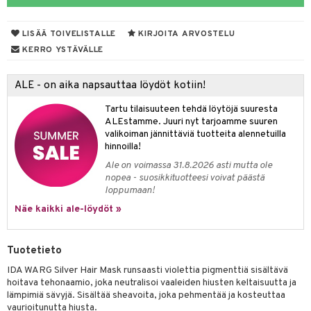
vojen poisto
nekorut
ulet
 de cologne
onhoito
LISÄÄ TOIVELISTALLE
KIRJOITA ARVOSTELU
vojen hoito
muksia
likiilto
o
 de parfum
i & Lapset
KERRO YSTÄVÄLLE
vovesi
vovoiteet
lipuna
nzer & Highlighter
nnet
 de toilette
inkotuotteet
t
ALE - on aika napsauttaa löydöt kotiin!
distus
kkä iho
metiikkalaukkuja
lirasva
kkivoide
okynnet
t tarvikkeet
japakkaukset
dorantit
stenlähtö
sasto
ito
iikkalaukkuja
Tartu tilaisuuteen tehdä löytöjä suuresta
mämeikinpoisto
va iho
rinta
auskynä
tevoide
sien hoito
kkaus
mät
ksukynttilät &
koistuotteet
sväri
inkotuotteet
sit
mit
otteita
ALEstamme. Juuri nyt tarjoamme suuren
onetuoksut
maali iho
japakkaukset
valikoiman jännittäviä tuotteita alennetuilla
kipuna
silakanpoisto
ut
liner / Kajaali
t Set
toaineet
koistuotteet
er shave balm
ko
onhoito
hinnoilla!
talosuihke
vainen iho
amiot
mer
silakat
setit
oripset
eruskettavat tuotteet
toilu
eruskettavat tuotteet
er shave lotion
inkotuotteet
Ale on voimassa 31.8.2026 asti mutta ole
nopea - suosikkituotteesi voivat päästä
rumit
teri
vikkeet
makarvat
kojen hoito
kölaitteet
vovoiteet
 de cologne
dorantit
linssit
loppumaan!
mänympärysvoiteet
ytetty Päivävoide
mivärit
vojen poisto
mpoot
Näe kaikki ale-löydöt »
metiikkalaukkuja
 de toilette
koistuotteet
UE
sienhoito
ien hoito
vikkeita
rinta
japakkaukset
eruskettavat tuotteet
e
spalvelu
Tuotetieto
siväri
rinta
japakkaus
vojen poisto
 10
 System
IDA WARG Silver Hair Mask runsaasti violettia pigmenttiä sisältävä
ksiä & vastauksia
pytuotteita
amiot
ien hoito
hoitava tehonaamio, joka neutralisoi vaaleiden hiusten keltaisuutta ja
he 1: Puhdistus
ito
lämpimiä sävyjä. Sisältää sheavoita, joka pehmentää ja kosteuttaa
tuotetta
hkugeelit & saippuat
ranajotuotteet
hkugeelit & saippuat
vaurioitunutta hiusta.
he 2: Kirkastus
ien- ja Vartalonhoito