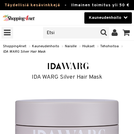
Täydellisiä kesävinkkejä
-
Ilmainen toimitus yli 50 €
Kauneudenhoito
ERKKEJÄ
Kauneudenhoito
M BRANDS
T
Piilolinssit
Shopping4net
»
Kauneudenhoito
»
Naisille
»
Hiukset
»
Tehohoitoa
»
IDA WARG Silver Hair Mask
JAT
Luontaistuotteet
UOTTEITA
Apteekki
IDA WARG Silver Hair Mask
Fitness
t
Koti & Sisustus
t Set
Lelut, Lapsi & Vauva
jat / Kammat
Tuotemerkkejä
skuurit
Kampanjat
stenlähtö