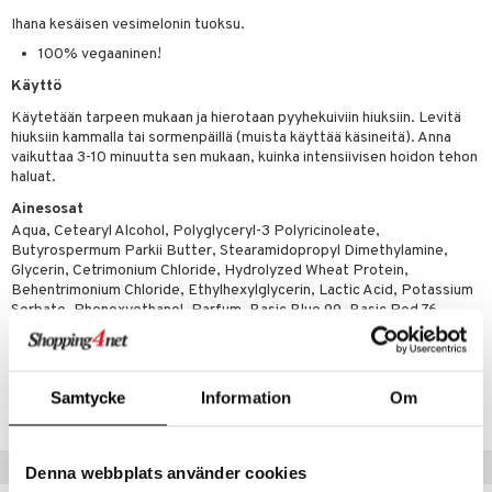
 verkkokaupasta
taloöljyt
Ihana kesäisen vesimelonin tuoksu.
ta & Viikset
talovoiteet
he 3: Kosteutus
teudenhoito
likiilto
t
100% vegaaninen!
talovoiteet
distaminen
rinta ja naamiot
lipuna
matics Elixir
o
Käyttö
rumit
distus
ltenrajausväri
yx
inkosuoja
Käytetään tarpeen mukaan ja hierotaan pyyhekuiviin hiuksiin. Levitä
hiuksiin kammalla tai sormenpäillä (muista käyttää käsineitä). Anna
mänympärysvoiteet
rumit
makarvat
nique Happy
aihetta Miehille
vaikuttaa 3-10 minuutta sen mukaan, kuinka intensiivisen hoidon tehon
haluat.
mien/Huulten Hoito
miväri
nique Happy For Men
nhoito
Ainesosat
kkisiveltmit
kastus
Aqua, Cetearyl Alcohol, Polyglyceryl-3 Polyricinoleate,
Butyrospermum Parkii Butter, Stearamidopropyl Dimethylamine,
kkivoide
teutus & Soujaus
Glycerin, Cetrimonium Chloride, Hydrolyzed Wheat Protein,
Behentrimonium Chloride, Ethylhexylglycerin, Lactic Acid, Potassium
tevoide
ranajo & Ihonpuhdistus
Sorbate, Phenoxyethanol, Parfum, Basic Blue 99, Basic Red 76
justusvoide
Tuotenumero
kipuna
Samtycke
Information
Om
CIW15-8P-300-XX-XX
teri
siväri
Vinkkejä sinulle
Denna webbplats använder cookies
mänrajauskynät