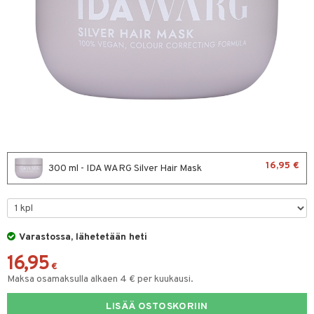
sväri
toaineet
isteita
ivashamppoo
ve-in hoitoaine
toilu
ssuihkeet
kölaitteet
16,95 €
300 ml - IDA WARG Silver Hair Mask
arat
mpoot
lto & Antifrizz
hohoitoa
pösuojat
ito
Varastossa, lähetetään heti
heuttavat tuotteet
inkotuotteet
16,95
€
Maksa osamaksulla alkaen 4 € per kuukausi.
a & Geeli
koistuotteet
lakorut
iikka
eruskettavat tuotteet
vakorut
LISÄÄ OSTOSKORIIN
t Set
mit