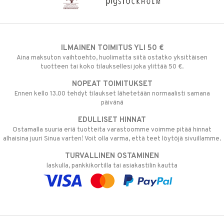
ILMAINEN TOIMITUS YLI 50 €
Aina maksuton vaihtoehto, huolimatta siitä ostatko yksittäisen
tuotteen tai koko tilauksellesi joka ylittää 50 €.
NOPEAT TOIMITUKSET
Ennen kello 13.00 tehdyt tilaukset lähetetään normaalisti samana
päivänä
EDULLISET HINNAT
Ostamalla suuria eriä tuotteita varastoomme voimme pitää hinnat
alhaisina juuri Sinua varten! Voit olla varma, että teet löytöjä sivuillamme.
TURVALLINEN OSTAMINEN
laskulla, pankkikortilla tai asiakastilin kautta