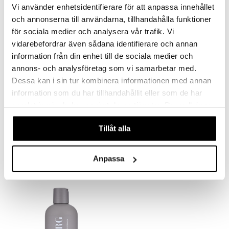
Vi använder enhetsidentifierare för att anpassa innehållet
och annonserna till användarna, tillhandahålla funktioner
för sociala medier och analysera vår trafik. Vi
vidarebefordrar även sådana identifierare och annan
information från din enhet till de sociala medier och
annons- och analysföretag som vi samarbetar med.
Dessa kan i sin tur kombinera informationen med annan
information som du har tillhandahållit eller som de har
samlat in när du har använt deras tjänster. Du godkänner
våra cookies vid fortsatt användande av vår webbplats.
IDA WARG Everyday Dry Shampoo
IDA WARG Silver Conditioner
IDA WARG
IDA WARG
Tillåt alla
10,95
13,95
€
€
Anpassa