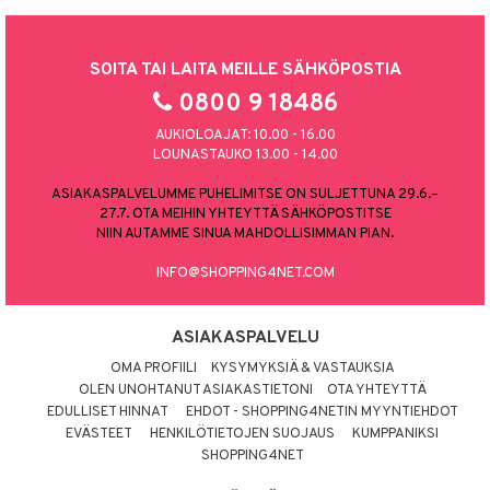
SOITA TAI LAITA MEILLE SÄHKÖPOSTIA
0800 9 18486
AUKIOLOAJAT: 10.00 - 16.00
LOUNASTAUKO 13.00 - 14.00
ASIAKASPALVELUMME PUHELIMITSE ON SULJETTUNA 29.6.–
27.7. OTA MEIHIN YHTEYTTÄ SÄHKÖPOSTITSE
NIIN AUTAMME SINUA MAHDOLLISIMMAN PIAN.
INFO@SHOPPING4NET.COM
ASIAKASPALVELU
OMA PROFIILI
KYSYMYKSIÄ & VASTAUKSIA
OLEN UNOHTANUT ASIAKASTIETONI
OTA YHTEYTTÄ
EDULLISET HINNAT
EHDOT - SHOPPING4NETIN MYYNTIEHDOT
EVÄSTEET
HENKILÖTIETOJEN SUOJAUS
KUMPPANIKSI
SHOPPING4NET