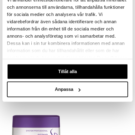
och annonserna till användarna, tillhandahålla funktioner
för sociala medier och analysera vår trafik. Vi
vidarebefordrar även sådana identifierare och annan
information från din enhet till de sociala medier och
annons- och analysföretag som vi samarbetar med.
Dessa kan i sin tur kombinera informationen med annan
information som du har tillhandahållit eller som de har
samlat in när du har använt deras tjänster. Du godkänner
våra cookies vid fortsatt användande av vår webbplats.
Wella SP Perfect Hair
Wella SP Repair Conditioner
WELLA PROFESSIONALS
WELLA PROFESSIONALS
Tillåt alla
21,95
19,95
€
€
Anpassa