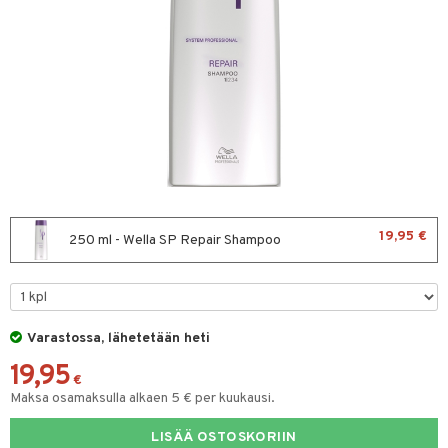
sväri
toaineet
isteita
ivashamppoo
ve-in hoitoaine
toilu
ssuihkeet
kölaitteet
19,95 €
250 ml - Wella SP Repair Shampoo
arat
mpoot
lto & Antifrizz
ohoitoa
pösuojat
ito
Varastossa, lähetetään heti
heuttavat tuotteet
inkotuotteet
19,95
€
Maksa osamaksulla alkaen 5 € per kuukausi.
a & Geeli
koistuotteet
lakorut
iikka
eruskettavat tuotteet
vakorut
LISÄÄ OSTOSKORIIN
t Set
mit