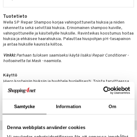
 verkkokaupasta
taloöljyt
ta & Viikset
talovoiteet
he 3: Kosteutus
teudenhoito
likiilto
t
Tuotetieto
talovoiteet
distaminen
rinta ja naamiot
lipuna
matics Elixir
o
Wella SP Repair Shampoo korjaa vahingoittuneita hiuksia ja niiden
rakennetta sekä selvittää hiuksia. Erinomainen shampoo kuiville,
rumit
distus
ltenrajausväri
yx
inkosuoja
vahingoittuneille ja käsitellyille hiuksille. Ravinteikas koostumus hoitaa
mänympärysvoiteet
hiuksia ja ehkäisee haarahiuksia. Palauttaa hiuspohjan pH-tasapainon
rumit
makarvat
nique Happy
aihetta Miehille
ja antaa hiuksille kaunista kiiltoa.
mien/Huulten Hoito
miväri
nique Happy For Men
nhoito
Vinkki:
Parhaan tuloksen saamiseksi käytä lisäksi Repair Conditioner -
hoitoainetta tai Mask -naamiota.
kkisiveltmit
kastus
kkivoide
teutus & Soujaus
Käyttö
Hiero kosteisiin hiuksiin ja huuhtele huolellisesti. Toista tarvittaessa.
tevoide
ranajo & Ihonpuhdistus
justusvoide
Tuotenumero
kipuna
CSP31-WK-250-XX-XX
Samtycke
Information
Om
teri
Vinkkejä sinulle
siväri
Denna webbplats använder cookies
mänrajauskynät
Vi använder enhetsidentifierare för att anpassa innehållet