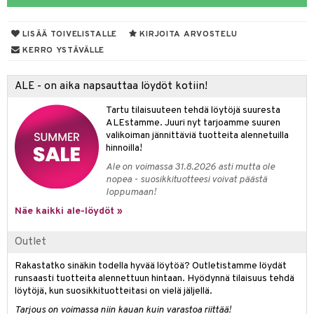
vojen poisto
nekorut
ulet
 de cologne
onhoito
LISÄÄ TOIVELISTALLE
KIRJOITA ARVOSTELU
vojen hoito
muksia
likiilto
o
 de parfum
i & Lapset
KERRO YSTÄVÄLLE
vovesi
vovoiteet
lipuna
nzer & Highlighter
nnet
 de toilette
inkotuotteet
t
ALE - on aika napsauttaa löydöt kotiin!
distus
kkä iho
metiikkalaukkuja
lirasva
kkivoide
okynnet
t tarvikkeet
japakkaukset
dorantit
stenlähtö
sasto
ito
iikkalaukkuja
Tartu tilaisuuteen tehdä löytöjä suuresta
mämeikinpoisto
va iho
rinta
auskynä
tevoide
sien hoito
kkaus
mät
ksukynttilät &
koistuotteet
sväri
inkotuotteet
sit
mit
otteita
ALEstamme. Juuri nyt tarjoamme suuren
onetuoksut
maali iho
japakkaukset
valikoiman jännittäviä tuotteita alennetuilla
kipuna
silakanpoisto
ut
liner / Kajaali
t Set
toaineet
koistuotteet
er shave balm
ko
onhoito
hinnoilla!
talosuihke
vainen iho
amiot
mer
silakat
setit
oripset
eruskettavat tuotteet
toilu
eruskettavat tuotteet
er shave lotion
inkotuotteet
Ale on voimassa 31.8.2026 asti mutta ole
nopea - suosikkituotteesi voivat päästä
rumit
teri
vikkeet
makarvat
kojen hoito
kölaitteet
vovoiteet
 de cologne
dorantit
linssit
loppumaan!
mänympärysvoiteet
ytetty Päivävoide
mivärit
vojen poisto
mpoot
Näe kaikki ale-löydöt »
metiikkalaukkuja
 de toilette
koistuotteet
UE
sienhoito
ien hoito
vikkeita
rinta
japakkaukset
eruskettavat tuotteet
e
Outlet
spalvelu
siväri
rinta
japakkaus
vojen poisto
 10
 System
Rakastatko sinäkin todella hyvää löytöä? Outletistamme löydät
ksiä & vastauksia
runsaasti tuotteita alennettuun hintaan. Hyödynnä tilaisuus tehdä
pytuotteita
amiot
ien hoito
he 1: Puhdistus
ito
löytöjä, kun suosikkituotteitasi on vielä jäljellä.
tuotetta
hkugeelit & saippuat
ranajotuotteet
hkugeelit & saippuat
Tarjous on voimassa niin kauan kuin varastoa riittää!
he 2: Kirkastus
ien- ja Vartalonhoito