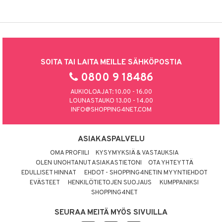
SOITA TAI LAITA MEILLE SÄHKÖPOSTIA
0800 9 18486
AUKIOLOAJAT: 10.00 - 16.00
LOUNASTAUKO 13.00 - 14.00
INFO@SHOPPING4NET.COM
ASIAKASPALVELU
OMA PROFIILI
KYSYMYKSIÄ & VASTAUKSIA
OLEN UNOHTANUT ASIAKASTIETONI
OTA YHTEYTTÄ
EDULLISET HINNAT
EHDOT - SHOPPING4NETIN MYYNTIEHDOT
EVÄSTEET
HENKILÖTIETOJEN SUOJAUS
KUMPPANIKSI
SHOPPING4NET
SEURAA MEITÄ MYÖS SIVUILLA