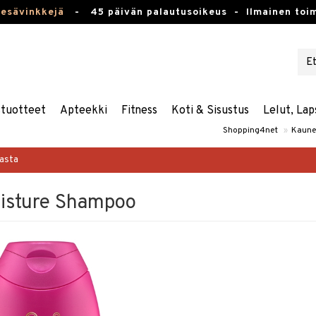
kesävinkkejä
-
45 päivän palautusoikeus -
Ilmainen toim
stuotteet
Apteekki
Fitness
Koti & Sisustus
Lelut, Lap
Shopping4net
»
Kaune
masta
isture Shampoo