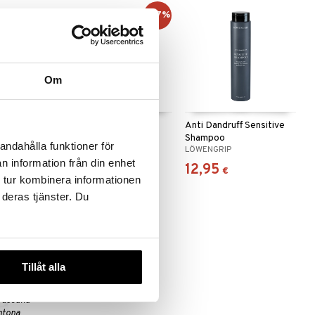
-27%
Om
digieux
INVIGO SUN After Sun
Anti Dandruff Sensitive
hampoo
Cleansing Shampoo
Shampoo
andahålla funktioner för
WELLA PROFESSIONALS
LÖWENGRIP
n information från din enhet
10,95
12,95
(
14,95
€
)
€
€
 tur kombinera informationen
 deras tjänster. Du
Tillåt alla
 useana
htona