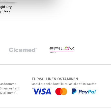
ight Dry
htless
TURVALLINEN OSTAMINEN
varastoomme
laskulla, pankkikortilla tai asiakastilin kautta
 Sinua varten!
sivuillamme.