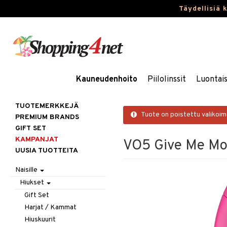
Täydellisiä 
Kauneudenhoito
Piilolinssit
Luontai
TUOTEMERKKEJÄ
Tuote on poistettu valikoi
PREMIUM BRANDS
GIFT SET
KAMPANJAT
VO5 Give Me Mo
UUSIA TUOTTEITA
Naisille
Hiukset
Gift Set
Harjat / Kammat
Hiuskuurit