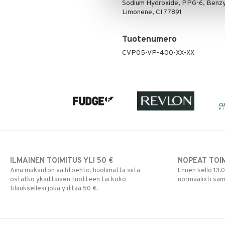
Puuteri
Sodium Hydroxide, PPG-6, Benzyl 
Limonene, CI 77891
Ripsiväri
Silmänrajauskynät
Tuotenumero
CVP05-VP-400-XX-XX
ILMAINEN TOIMITUS YLI 50 €
NOPEAT TOI
Aina maksuton vaihtoehto, huolimatta siitä
Ennen kello 13.
ostatko yksittäisen tuotteen tai koko
normaalisti sa
tilauksellesi joka ylittää 50 €.