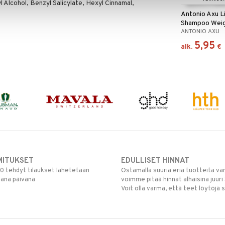
Alcohol, Benzyl Salicylate, Hexyl Cinnamal,
Antonio Axu L
Shampoo Weig
ANTONIO AXU
Touch
5,95
alk.
€
MITUKSET
EDULLISET HINNAT
00 tehdyt tilaukset lähetetään
Ostamalla suuria eriä tuotteita 
mana päivänä
voimme pitää hinnat alhaisina juuri
Voit olla varma, että teet löytöjä 