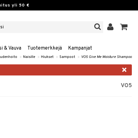
itus yli 50 €
si & Vauva
Tuotemerkkejä
Kampanjat
udenhoito
»
Naisille
»
Hiukset
»
Sampoot
»
VO5 Give Me Moisture Shampoo
×
VO5