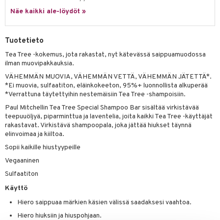
 verkkokaupasta
taloöljyt
Näe kaikki ale-löydöt »
ta & Viikset
talovoiteet
he 3: Kosteutus
teudenhoito
likiilto
t
talovoiteet
distaminen
rinta ja naamiot
lipuna
matics Elixir
o
Tuotetieto
rumit
distus
ltenrajausväri
yx
inkosuoja
Tea Tree -kokemus, jota rakastat, nyt kätevässä saippuamuodossa
mänympärysvoiteet
ilman muovipakkauksia.
rumit
makarvat
nique Happy
aihetta Miehille
VÄHEMMÄN MUOVIA, VÄHEMMÄN VETTÄ, VÄHEMMÄN JÄTETTÄ*.
mien/Huulten Hoito
miväri
nique Happy For Men
nhoito
*Ei muovia, sulfaatiton, eläinkokeeton, 95%+ luonnollista alkuperää
*Verrattuna täytettyihin nestemäisiin Tea Tree -shampoisiin.
kkisiveltmit
kastus
Paul Mitchellin Tea Tree Special Shampoo Bar sisältää virkistävää
teepuuöljyä, piparminttua ja laventelia, joita kaikki Tea Tree -käyttäjät
kkivoide
teutus & Soujaus
rakastavat. Virkistävä shampoopala, joka jättää hiukset täynnä
tevoide
elinvoimaa ja kiiltoa.
ranajo & Ihonpuhdistus
Sopii kaikille hiustyypeille
justusvoide
Vegaaninen
kipuna
Sulfaatiton
teri
Käyttö
siväri
Hiero saippuaa märkien käsien välissä saadaksesi vaahtoa.
Hiero hiuksiin ja hiuspohjaan.
mänrajauskynät