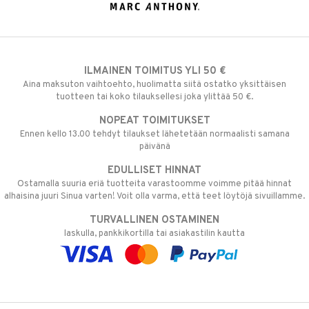
ILMAINEN TOIMITUS YLI 50 €
Aina maksuton vaihtoehto, huolimatta siitä ostatko yksittäisen
tuotteen tai koko tilauksellesi joka ylittää 50 €.
NOPEAT TOIMITUKSET
Ennen kello 13.00 tehdyt tilaukset lähetetään normaalisti samana
päivänä
EDULLISET HINNAT
Ostamalla suuria eriä tuotteita varastoomme voimme pitää hinnat
alhaisina juuri Sinua varten! Voit olla varma, että teet löytöjä sivuillamme.
TURVALLINEN OSTAMINEN
laskulla, pankkikortilla tai asiakastilin kautta