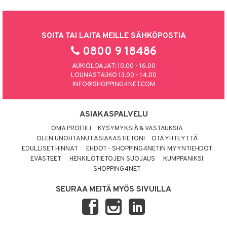
SOITA TAI LAITA MEILLE SÄHKÖPOSTIA
0800 9 18486
AUKIOLOAJAT: 10.00 - 16.00
LOUNASTAUKO 13.00 - 14.00
INFO@SHOPPING4NET.COM
ASIAKASPALVELU
OMA PROFIILI
KYSYMYKSIÄ & VASTAUKSIA
OLEN UNOHTANUT ASIAKASTIETONI
OTA YHTEYTTÄ
EDULLISET HINNAT
EHDOT - SHOPPING4NETIN MYYNTIEHDOT
EVÄSTEET
HENKILÖTIETOJEN SUOJAUS
KUMPPANIKSI
SHOPPING4NET
SEURAA MEITÄ MYÖS SIVUILLA