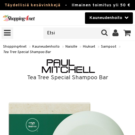
Täydellisiä kesävinkkejä
-
Ilmainen toimitus yli 50 €
Kauneudenhoito
ERKKEJÄ
Kauneudenhoito
M BRANDS
T
Piilolinssit
Shopping4net
»
Kauneudenhoito
»
Naisille
»
Hiukset
»
Sampoot
»
Tea Tree Special Shampoo Bar
JAT
Luontaistuotteet
UOTTEITA
Apteekki
Tea Tree Special Shampoo Bar
Fitness
t
Koti & Sisustus
t Set
Lelut, Lapsi & Vauva
jat / Kammat
Tuotemerkkejä
skuurit
Kampanjat
stenlähtö