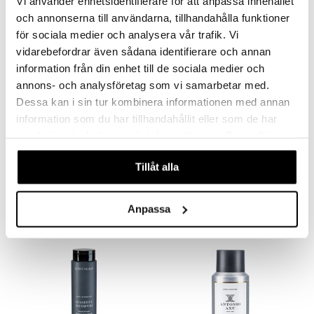
Vi använder enhetsidentifierare för att anpassa innehållet
-27%
och annonserna till användarna, tillhandahålla funktioner
för sociala medier och analysera vår trafik. Vi
vidarebefordrar även sådana identifierare och annan
information från din enhet till de sociala medier och
annons- och analysföretag som vi samarbetar med.
Dessa kan i sin tur kombinera informationen med annan
information som du har tillhandahållit eller som de har
samlat in när du har använt deras tjänster. Du godkänner
våra cookies vid fortsatt användande av vår webbplats.
INVIGO SUN After Sun Cleansing Shampoo
Nuxe Hair Prodigieux High Shine Shampoo
WELLA PROFESSIONALS
NUXE
Tillåt alla
10,95
22,95
14,95
€
(
€
)
€
Anpassa