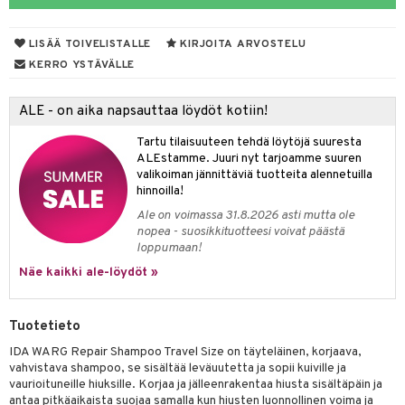
vojen poisto
nekorut
ulet
 de cologne
onhoito
LISÄÄ TOIVELISTALLE
KIRJOITA ARVOSTELU
vojen hoito
muksia
likiilto
o
 de parfum
i & Lapset
KERRO YSTÄVÄLLE
vovesi
vovoiteet
lipuna
nzer & Highlighter
nnet
 de toilette
inkotuotteet
t
ALE - on aika napsauttaa löydöt kotiin!
distus
kkä iho
metiikkalaukkuja
lirasva
kkivoide
okynnet
t tarvikkeet
japakkaukset
dorantit
stenlähtö
sasto
ito
iikkalaukkuja
Tartu tilaisuuteen tehdä löytöjä suuresta
mämeikinpoisto
va iho
rinta
auskynä
tevoide
sien hoito
kkaus
mät
ksukynttilät &
koistuotteet
sväri
inkotuotteet
sit
mit
otteita
ALEstamme. Juuri nyt tarjoamme suuren
onetuoksut
maali iho
japakkaukset
valikoiman jännittäviä tuotteita alennetuilla
kipuna
silakanpoisto
ut
liner / Kajaali
t Set
toaineet
koistuotteet
er shave balm
ko
onhoito
hinnoilla!
talosuihke
vainen iho
amiot
mer
silakat
setit
oripset
eruskettavat tuotteet
toilu
eruskettavat tuotteet
er shave lotion
inkotuotteet
Ale on voimassa 31.8.2026 asti mutta ole
nopea - suosikkituotteesi voivat päästä
rumit
teri
vikkeet
makarvat
kojen hoito
kölaitteet
vovoiteet
 de cologne
dorantit
linssit
loppumaan!
mänympärysvoiteet
ytetty Päivävoide
mivärit
vojen poisto
mpoot
Näe kaikki ale-löydöt »
metiikkalaukkuja
 de toilette
koistuotteet
UE
sienhoito
ien hoito
vikkeita
rinta
japakkaukset
eruskettavat tuotteet
e
spalvelu
Tuotetieto
siväri
rinta
japakkaus
vojen poisto
 10
 System
IDA WARG Repair Shampoo Travel Size on täyteläinen, korjaava,
ksiä & vastauksia
pytuotteita
amiot
ien hoito
vahvistava shampoo, se sisältää leväuutetta ja sopii kuiville ja
he 1: Puhdistus
ito
vaurioituneille hiuksille. Korjaa ja jälleenrakentaa hiusta sisältäpäin ja
tuotetta
hkugeelit & saippuat
ranajotuotteet
hkugeelit & saippuat
antaa pitkäaikaista suojaa samalla kun hiusten luonnollinen voima ja
he 2: Kirkastus
ien- ja Vartalonhoito