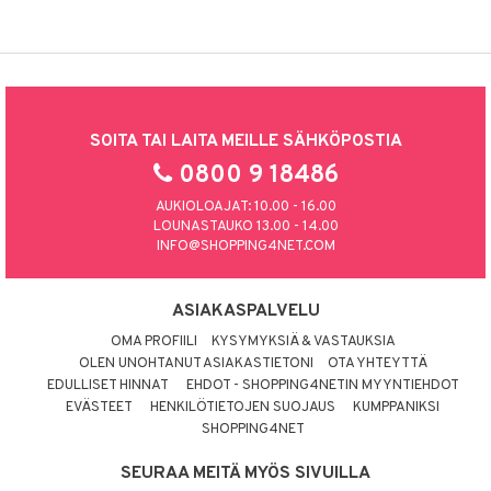
SOITA TAI LAITA MEILLE SÄHKÖPOSTIA
0800 9 18486
AUKIOLOAJAT: 10.00 - 16.00
LOUNASTAUKO 13.00 - 14.00
INFO@SHOPPING4NET.COM
ASIAKASPALVELU
OMA PROFIILI
KYSYMYKSIÄ & VASTAUKSIA
OLEN UNOHTANUT ASIAKASTIETONI
OTA YHTEYTTÄ
EDULLISET HINNAT
EHDOT - SHOPPING4NETIN MYYNTIEHDOT
EVÄSTEET
HENKILÖTIETOJEN SUOJAUS
KUMPPANIKSI
SHOPPING4NET
SEURAA MEITÄ MYÖS SIVUILLA