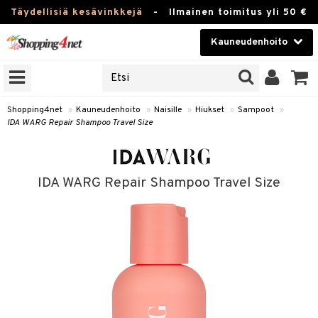
Täydellisiä kesävinkkejä
-
Ilmainen toimitus yli 50 €
Kauneudenhoito
ERKKEJÄ
Kauneudenhoito
M BRANDS
T
Piilolinssit
Shopping4net
»
Kauneudenhoito
»
Naisille
»
Hiukset
»
Sampoot
»
IDA WARG Repair Shampoo Travel Size
JAT
Luontaistuotteet
UOTTEITA
Apteekki
IDA WARG Repair Shampoo Travel Size
Fitness
t
Koti & Sisustus
t Set
Lelut, Lapsi & Vauva
jat / Kammat
Tuotemerkkejä
skuurit
Kampanjat
stenlähtö