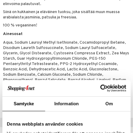
elinvoima palautuvat.
 verkkokaupasta
taloöljyt
ta & Viikset
talovoiteet
he 3: Kosteutus
teudenhoito
likiilto
t
Siinä on kukkainen ja eläväinen tuoksu, joka sisältää muun muassa
talovoiteet
arabialaista jasmiinia, patsulia ja freesiaa.
distaminen
rinta ja naamiot
lipuna
matics Elixir
o
100 % vegaaninen!
rumit
distus
ltenrajausväri
yx
inkosuoja
Ainesosat
mänympärysvoiteet
rumit
makarvat
nique Happy
aihetta Miehille
Aqua, Sodium Lauroyl Methyl Isethionate, Cocamidopropyl Betaine,
Disodium Laureth Sulfosuccinate, Sodium Lauryl Sulfoacetate,
mien/Huulten Hoito
miväri
nique Happy For Men
nhoito
Glycerin, Glycol Distearate, Cystoseira Compressa Extract, Zea Mays
Starch, Guar Hydroxypropyltrimonium Chloride, PEG-150
kkisiveltmit
kastus
Pentaerythrityl Tetrastearate, PPG-2 Hydroxyethyl Cocamide,
Benzoic Acid, Dehydroacetic Acid, Lactic Acid, Gluconolactone,
kkivoide
teutus & Soujaus
Sodium Benzoate, Calcium Gluconate, Sodium Chloride,
Phenoxyethanol, Benzyl Salicylate, Benzyl Alcohol, Linalool, Parfum
tevoide
ranajo & Ihonpuhdistus
justusvoide
Tuotenumero
kipuna
Samtycke
Information
Om
CIW98-8P-100-XX-XX
teri
siväri
Suositut tuotteet
Denna webbplats använder cookies
mänrajauskynät