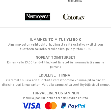
ILMAINEN TOIMITUS YLI 50 €
Aina maksuton vaihtoehto, huolimatta siitä ostatko yksittäisen
tuotteen tai koko tilauksellesi joka ylittää 50 €.
NOPEAT TOIMITUKSET
Ennen kello 13.00 tehdyt tilaukset lähetetään normaalisti samana
päivänä
EDULLISET HINNAT
Ostamalla suuria eriä tuotteita varastoomme voimme pitää hinnat
alhaisina juuri Sinua varten! Voit olla varma, että teet löytöjä sivuillamme.
TURVALLINEN OSTAMINEN
laskulla, pankkikortilla tai asiakastilin kautta