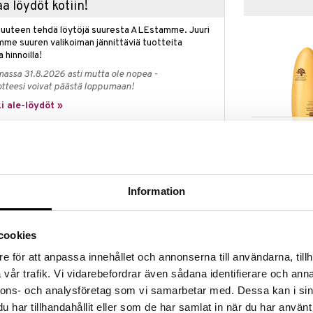
a löydöt kotiin!
isuuteen tehdä löytöjä suuresta ALEstamme. Juuri
mme suuren valikoiman jännittäviä tuotteita
a hinnoilla!
massa 31.8.2026 asti mutta ole nopea -
otteesi voivat päästä loppumaan!
i ale-löydöt »
Saatavana
vaihtoe
Arganmidas C
ää löytöä? Outletistamme löydät runsaasti
Protect Condi
Hyödynnä tilaisuus tehdä löytöjä, kun
ARGANMIDAS
lä.
Information
10,95
in varastoa riittää!
alk.
cookies
e för att anpassa innehållet och annonserna till användarna, tillh
o auttaa säilyttämään hiusten värin pidempään, ja
vår trafik. Vi vidarebefordrar även sådana identifierare och anna
 kuin suoraan kampaajalta. Tämä kattava sarja
nnons- och analysföretag som vi samarbetar med. Dessa kan i sin
aisilla luonnollisilla uutteilla. Se estää värin
jen hiusten laatua.
har tillhandahållit eller som de har samlat in när du har använt