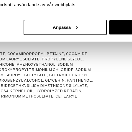
ortsatt användande av vår webbplats.
Anpassa
nmidas® Color Protect.
ATE, COCAMIDOPROPYL BETAINE, COCAMIDE
UM LAURYL SULFATE, PROPYLENE GLYCOL,
HICONE, PHENOXYETHANOL, SODIUM
YDROXYPROPYLTRIMONIUM CHLORIDE, SODIUM
DIUM LAUROYL LACTYLATE, LACTAMIDOPROPYL
OROBENZYL ALCOHOL, GLYCERIN, PANTHENOL,
RIDECETH-7, SILICA DIMETHICONE SILYLATE,
NOSA KERNEL OIL, HYDROLYZED KERATIN,
ETRIMONIUM METHOSULFATE. CETEARYL