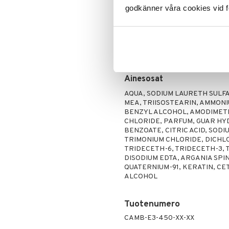
Puuteri
Käyttö
godkänner våra cookies vid f
Ripsiväri
Levitä kosteisiin hiuksiin.
Silmänrajauskynät
Vaahdota.
Huuhtele pois.
Levitä sitten hoitoaine Arga
Ainesosat
AQUA, SODIUM LAURETH SULF
MEA, TRIISOSTEARIN, AMMONI
BENZYL ALCOHOL, AMODIMET
CHLORIDE, PARFUM, GUAR H
BENZOATE, CITRIC ACID, SO
TRIMONIUM CHLORIDE, DICHL
TRIDECETH-6, TRIDECETH-3, T
DISODIUM EDTA, ARGANIA SPI
QUATERNIUM-91, KERATIN, C
ALCOHOL
Tuotenumero
CAMB-E3-450-XX-XX