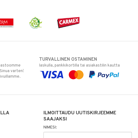
TURVALLINEN OSTAMINEN
varastoomme
laskulla, pankkikortilla tai asiakastilin kautta
 Sinua varten!
sivuillamme.
ILLA
ILMOITTAUDU UUTISKIRJEEMME
SAAJAKSI
NIMESI: