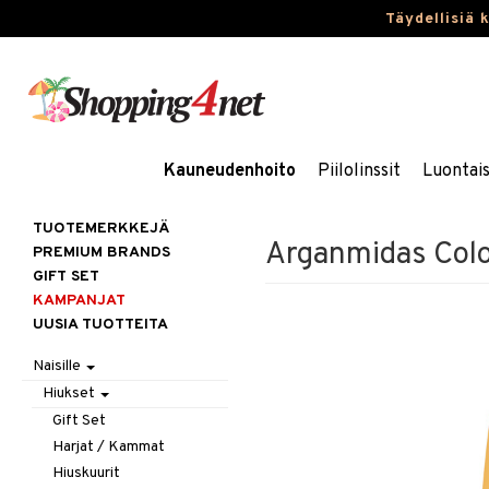
Täydellisiä 
Kauneudenhoito
Piilolinssit
Luontai
TUOTEMERKKEJÄ
Arganmidas Col
PREMIUM BRANDS
GIFT SET
KAMPANJAT
UUSIA TUOTTEITA
Naisille
Hiukset
Gift Set
Harjat / Kammat
Hiuskuurit