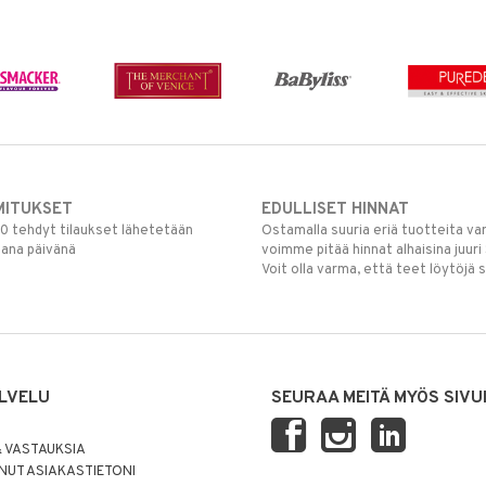
MITUKSET
EDULLISET HINNAT
00 tehdyt tilaukset lähetetään
Ostamalla suuria eriä tuotteita 
mana päivänä
voimme pitää hinnat alhaisina juuri
Voit olla varma, että teet löytöjä 
LVELU
SEURAA MEITÄ MYÖS SIVU
 VASTAUKSIA
UT ASIAKASTIETONI