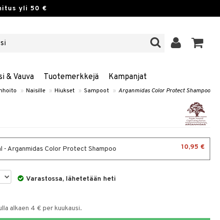
itus yli 50 €
si & Vauva
Tuotemerkkejä
Kampanjat
nhoito
»
Naisille
»
Hiukset
»
Sampoot
»
Arganmidas Color Protect Shampoo
10,95 €
 - Arganmidas Color Protect Shampoo
Varastossa, lähetetään heti
la alkaen 4 € per kuukausi.