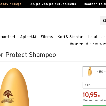
kesävinkkejä
-
45 päivän palautusoikeus -
Ilmainen toim
stuotteet
Apteekki
Fitness
Koti & Sisustus
Lelut, Lap
Shopping4net
»
Kauneude
or Protect Shampoo
450 ml
10,95
€
Maksa osamaksul