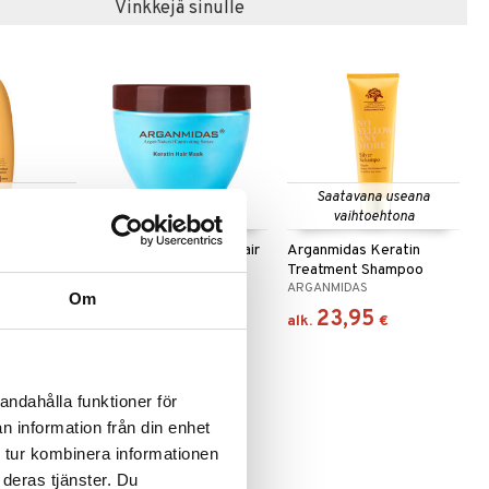
Vinkkejä sinulle
 useana
Saatavana useana
htona
vaihtoehtona
olor
Arganmidas Keratin Hair
Arganmidas Keratin
tioner
Mask
Treatment Shampoo
ARGANMIDAS
ARGANMIDAS
Om
13,95
23,95
€
€
alk.
€
andahålla funktioner för
n information från din enhet
 tur kombinera informationen
 deras tjänster. Du