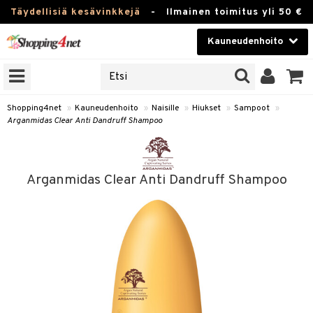
Täydellisiä kesävinkkejä
-
Ilmainen toimitus yli 50 €
Kauneudenhoito
ERKKEJÄ
Kauneudenhoito
M BRANDS
T
Piilolinssit
Shopping4net
»
Kauneudenhoito
»
Naisille
»
Hiukset
»
Sampoot
»
Arganmidas Clear Anti Dandruff Shampoo
JAT
Luontaistuotteet
UOTTEITA
Apteekki
Arganmidas Clear Anti Dandruff Shampoo
Fitness
t
Koti & Sisustus
t Set
Lelut, Lapsi & Vauva
jat / Kammat
Tuotemerkkejä
skuurit
Kampanjat
stenlähtö