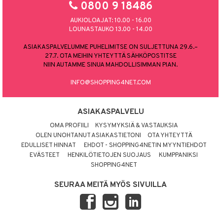
0800 9 18486
AUKIOLOAJAT: 10.00 - 16.00
LOUNASTAUKO 13.00 - 14.00
ASIAKASPALVELUMME PUHELIMITSE ON SULJETTUNA 29.6.–
27.7. OTA MEIHIN YHTEYTTÄ SÄHKÖPOSTITSE
NIIN AUTAMME SINUA MAHDOLLISIMMAN PIAN.
INFO@SHOPPING4NET.COM
ASIAKASPALVELU
OMA PROFIILI
KYSYMYKSIÄ & VASTAUKSIA
OLEN UNOHTANUT ASIAKASTIETONI
OTA YHTEYTTÄ
EDULLISET HINNAT
EHDOT - SHOPPING4NETIN MYYNTIEHDOT
EVÄSTEET
HENKILÖTIETOJEN SUOJAUS
KUMPPANIKSI
SHOPPING4NET
SEURAA MEITÄ MYÖS SIVUILLA