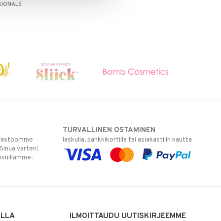
SIONALS
TURVALLINEN OSTAMINEN
varastoomme
laskulla, pankkikortilla tai asiakastilin kautta
 Sinua varten!
sivuillamme.
ILLA
ILMOITTAUDU UUTISKIRJEEMME