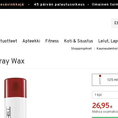
kesävinkkejä
-
45 päivän palautusoikeus -
Ilmainen toim
stuotteet
Apteekki
Fitness
Koti & Sisustus
Lelut, Lap
Shopping4net
»
Kauneudenhoi
pray Wax
125 ml
26,95
€
Maksa osamaksul