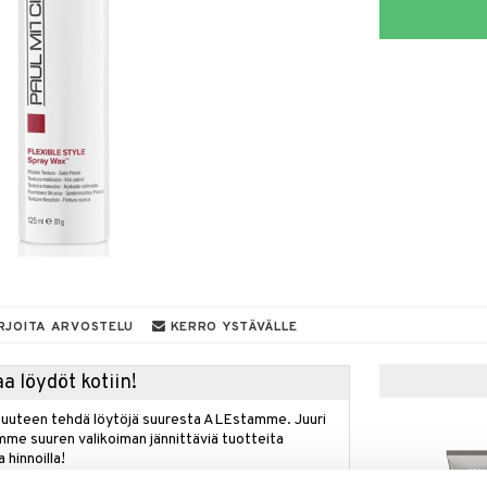
RJOITA ARVOSTELU
KERRO YSTÄVÄLLE
a löydöt kotiin!
isuuteen tehdä löytöjä suuresta ALEstamme. Juuri
mme suuren valikoiman jännittäviä tuotteita
a hinnoilla!