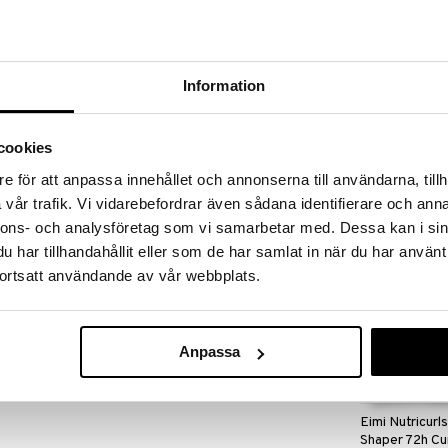
massa 31.8.2026 asti mutta ole nopea -
otteesi voivat päästä loppumaan!
i ale-löydöt »
Saatavana
Information
vaihtoe
Eimi Pearl Sty
, joka antaa lisää rakennetta ja volyymiä. kevyt
cookies
ustyypeille ja hiuspituuksille. Luonnollinen
WELLA PROFES
isen lopputuloksen ja täydellisen pehmeän
e för att anpassa innehållet och annonserna till användarna, tillh
4,95
lyttävä eikä sisällä parabeeneja tai gluteenia.
alk.
€
vår trafik. Vi vidarebefordrar även sådana identifierare och anna
nnons- och analysföretag som vi samarbetar med. Dessa kan i sin
iviin hiuksiin ja muotoile haluamasi mukaan.
har tillhandahållit eller som de har samlat in när du har använt
iukset lämpimällä vedellä ja pese shampoolla.
ortsatt användande av vår webbplats.
Anpassa
Eimi Nutricurls
Shaper 72h Cur