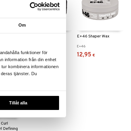
 useana
Om
htona
ler
E+46 Rough Wax
E+46 Shaper Wax
SIONALS
E+46
E+46
andahålla funktioner för
12,95
12,95
€
€
n information från din enhet
 tur kombinera informationen
 deras tjänster. Du
Tillåt alla
 Curl
l Defining