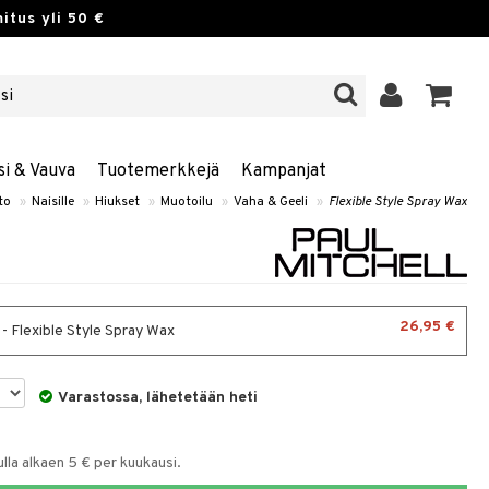
itus yli 50 €
si & Vauva
Tuotemerkkejä
Kampanjat
to
»
Naisille
»
Hiukset
»
Muotoilu
»
Vaha & Geeli
»
Flexible Style Spray Wax
26,95 €
 - Flexible Style Spray Wax
Varastossa, lähetetään heti
la alkaen 5 € per kuukausi.