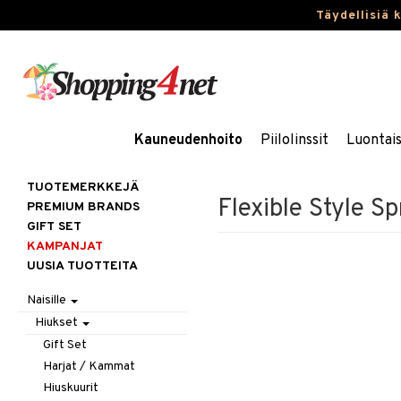
Täydellisiä 
Kauneudenhoito
Piilolinssit
Luontai
TUOTEMERKKEJÄ
Flexible Style S
PREMIUM BRANDS
GIFT SET
KAMPANJAT
UUSIA TUOTTEITA
Naisille
Hiukset
Gift Set
Harjat / Kammat
Hiuskuurit