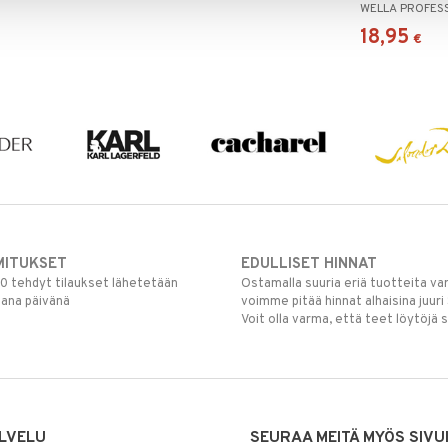
WELLA PROFES
Gel
18,95
€
MITUKSET
EDULLISET HINNAT
00 tehdyt tilaukset lähetetään
Ostamalla suuria eriä tuotteita 
mana päivänä
voimme pitää hinnat alhaisina juuri
Voit olla varma, että teet löytöjä 
LVELU
SEURAA MEITÄ MYÖS SIVU