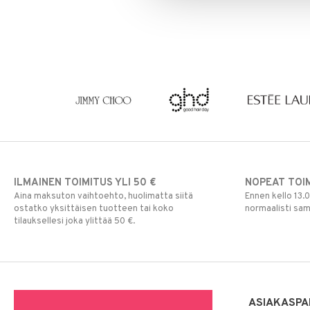
Silmien/Huulten Hoito
Luomiväri
Clinique Happy For Men
Ironhoito
Meikkisiveltmit
Kirkastus
Meikkivoide
Kosteutus & Soujaus
Peitevoide
Parranajo &
Ihonpuhdistus
Pohjustusvoide
Poskipuna
Puuteri
Ripsiväri
Silmänrajauskynät
ILMAINEN TOIMITUS YLI 50 €
NOPEAT TOI
Aina maksuton vaihtoehto, huolimatta siitä
Ennen kello 13.
ostatko yksittäisen tuotteen tai koko
normaalisti sa
tilauksellesi joka ylittää 50 €.
ASIAKASPA