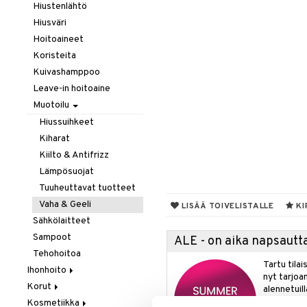
Hiustenlähtö
Hiusväri
Hoitoaineet
Koristeita
Kuivashamppoo
Leave-in hoitoaine
Muotoilu
Hiussuihkeet
Kiharat
Kiilto & Antifrizz
Lämpösuojat
Tuuheuttavat tuotteet
Vaha & Geeli
LISÄÄ TOIVELISTALLE
KI
Sähkölaitteet
Sampoot
ALE - on aika napsautta
Tehohoitoa
Tartu tila
Ihonhoito
nyt tarjoa
Korut
Aurinkotuotteet
alennetuill
Kosmetiikka
Erikoistuotteet
Kaulakorut