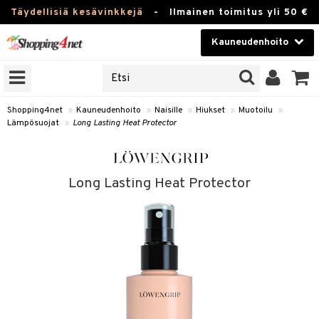
Täydellisiä kesävinkkejä
-
Ilmainen toimitus yli 50 €
Kauneudenhoito
ERKKEJÄ
Kauneudenhoito
M BRANDS
T
Piilolinssit
Shopping4net
»
Kauneudenhoito
»
Naisille
»
Hiukset
»
Muotoilu
»
Lämpösuojat
»
Long Lasting Heat Protector
JAT
Luontaistuotteet
UOTTEITA
Apteekki
Long Lasting Heat Protector
Fitness
t
Koti & Sisustus
t Set
Lelut, Lapsi & Vauva
jat / Kammat
Tuotemerkkejä
skuurit
Kampanjat
stenlähtö