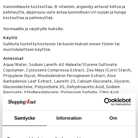
rumit
teri
vikkeet
makarvat
Kamonillauute kosteuttaa, B-vitamiini, arganöljy antavat kiiltoa ja
kojen hoito
kölaitteet
vovoiteet
 de cologne
dorantit
linssit
pehmeyttä, alppiruusu-uute antaa luonnollisen UV-suojan ja hunaja
mänympärysvoiteet
ytetty Päivävoide
mivärit
vojen poisto
kosteuttaa ja pehmeyttää.
mpoot
metiikkalaukkuja
 de toilette
koistuotteet
UE
sienhoito
ien hoito
vikkeita
rinta
Normaalille ja värjätyille hiuksille.
japakkaukset
eruskettavat tuotteet
e
spalvelu
Käyttö
siväri
rinta
japakkaus
vojen poisto
 10
 System
Suihkuta tuotetta kosteisiin tai kuiviin hiuksiin ennen föönin tai
ksiä & vastauksia
pytuotteita
muotoilulaitteen käyttöä.
amiot
ien hoito
he 1: Puhdistus
ito
tuotetta
Ainesosat
hkugeelit & saippuat
ranajotuotteet
hkugeelit & saippuat
he 2: Kirkastus
ien- ja Vartalonhoito
Aqua/Water, Sodium Laneth-40 Maleate/Styrene Sulfonate
 verkkokaupasta
taloöljyt
Copolymer, Cystoseira Compressa Extract, Zea Mays (Corn) Starch,
ta & Viikset
talovoiteet
he 3: Kosteutus
teudenhoito
likiilto
t
Propylene Glycol, Rhododendron Ferrugineum Extract, Aloe
talovoiteet
Barbadensis Leaf Extract, Laureth-23, Calcium Gluconate, Glycerin,
distaminen
rinta ja naamiot
lipuna
matics Elixir
o
Gluconolactone, Polysorbate 20, Dehydroacetic Acid, Sodium
rumit
Benzoate, Ethylhexylglycerin, Potassium Sorbate, Citric Acid,
distus
ltenrajausväri
yx
inkosuoja
Phenoxyethanol, Limonene, Linalool, Citronellol, Benzyl Salicylate,
mänympärysvoiteet
Citral, Geraniol, Benzyl Alcohol, Parfum/Fragrance.
rumit
makarvat
nique Happy
aihetta Miehille
mien/Huulten Hoito
miväri
nique Happy For Men
nhoito
Samtycke
Information
Om
Tuotenumero
kkisiveltmit
kastus
CLW16-4X-150-XX-XX
kkivoide