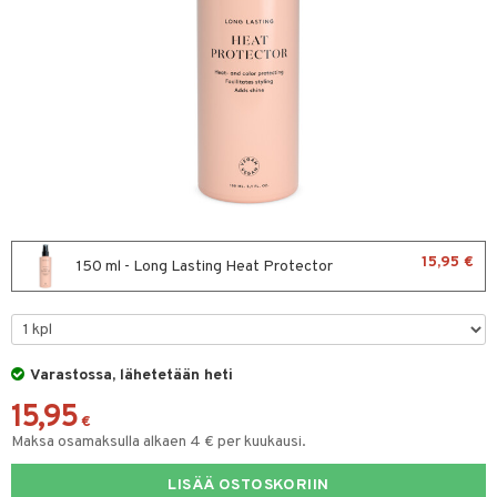
sväri
toaineet
isteita
ivashamppoo
ve-in hoitoaine
toilu
ssuihkeet
15,95 €
150 ml - Long Lasting Heat Protector
arat
lto & Antifrizz
mpösuojat
Varastossa, lähetetään heti
heuttavat tuotteet
15,95
€
Maksa osamaksulla alkaen 4 € per kuukausi.
a & Geeli
kölaitteet
LISÄÄ OSTOSKORIIN