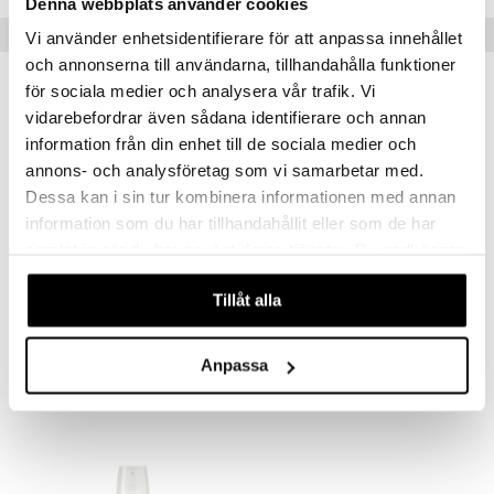
teutus & Soujaus
Denna webbplats använder cookies
Suositut tuotteet
tevoide
ranajo & Ihonpuhdistus
Vi använder enhetsidentifierare för att anpassa innehållet
och annonserna till användarna, tillhandahålla funktioner
justusvoide
-32%
för sociala medier och analysera vår trafik. Vi
kipuna
vidarebefordrar även sådana identifierare och annan
information från din enhet till de sociala medier och
teri
annons- och analysföretag som vi samarbetar med.
siväri
Dessa kan i sin tur kombinera informationen med annan
mänrajauskynät
information som du har tillhandahållit eller som de har
samlat in när du har använt deras tjänster. Du godkänner
våra cookies vid fortsatt användande av vår webbplats.
Tillåt alla
INVIGO SUN UV Hair Color Protection Spray
Arganmidas QPlex No.7 Bond Repair Oil
WELLA PROFESSIONALS
ARGANMIDAS
Anpassa
14,95
20,95
21,95
€
(
€
)
€