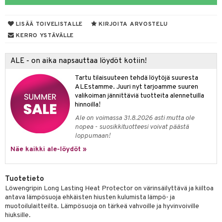
mpoot
LISÄÄ TOIVELISTALLE
KIRJOITA ARVOSTELU
ohoitoa
KERRO YSTÄVÄLLE
ito
ALE - on aika napsauttaa löydöt kotiin!
inkotuotteet
Tartu tilaisuuteen tehdä löytöjä suuresta
koistuotteet
lakorut
iikka
ALEstamme. Juuri nyt tarjoamme suuren
valikoiman jännittäviä tuotteita alennetuilla
eruskettavat tuotteet
vakorut
t Set
mit
hinnoilla!
vojen poisto
nekorut
ulet
 de cologne
onhoito
Ale on voimassa 31.8.2026 asti mutta ole
nopea - suosikkituotteesi voivat päästä
vojen hoito
muksia
likiilto
o
 de parfum
i & Lapset
loppumaan!
vovesi
vovoiteet
lipuna
nzer & Highlighter
nnet
 de toilette
inkotuotteet
Näe kaikki ale-löydöt »
t
distus
kkä iho
metiikkalaukkuja
lirasva
kkivoide
okynnet
t tarvikkeet
japakkaukset
dorantit
stenlähtö
sasto
ito
iikkalaukkuja
Tuotetieto
mämeikinpoisto
va iho
rinta
auskynä
tevoide
sien hoito
kkaus
mät
ksukynttilät &
koistuotteet
sväri
inkotuotteet
sit
mit
otteita
Löwengripin Long Lasting Heat Protector on värinsäilyttävä ja kiiltoa
onetuoksut
antava lämpösuoja ehkäisten hiusten kulumista lämpö- ja
maali iho
japakkaukset
kipuna
silakanpoisto
ut
liner / Kajaali
t Set
toaineet
koistuotteet
er shave balm
ko
onhoito
muotoilulaitteilta. Lämpösuoja on tärkeä vahvoille ja hyvinvoiville
talosuihke
vainen iho
amiot
hiuksille.
mer
silakat
setit
oripset
eruskettavat tuotteet
toilu
eruskettavat tuotteet
er shave lotion
inkotuotteet