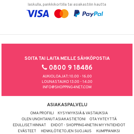
laskulla, pankkikortilla tai asiakastilin kautta
SOITA TAI LAITA MEILLE SÄHKÖPOSTIA
0800 9 18486
AUKIOLOAJAT: 10.00 - 16.00
LOUNASTAUKO 13.00 - 14.00
INFO@SHOPPING4NET.COM
ASIAKASPALVELU
OMA PROFIILI
KYSYMYKSIÄ & VASTAUKSIA
OLEN UNOHTANUT ASIAKASTIETONI
OTA YHTEYTTÄ
EDULLISET HINNAT
EHDOT - SHOPPING4NETIN MYYNTIEHDOT
EVÄSTEET
HENKILÖTIETOJEN SUOJAUS
KUMPPANIKSI