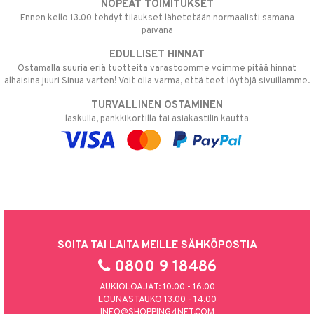
NOPEAT TOIMITUKSET
Ennen kello 13.00 tehdyt tilaukset lähetetään normaalisti samana
päivänä
EDULLISET HINNAT
Ostamalla suuria eriä tuotteita varastoomme voimme pitää hinnat
alhaisina juuri Sinua varten! Voit olla varma, että teet löytöjä sivuillamme.
TURVALLINEN OSTAMINEN
laskulla, pankkikortilla tai asiakastilin kautta
SOITA TAI LAITA MEILLE SÄHKÖPOSTIA
0800 9 18486
AUKIOLOAJAT: 10.00 - 16.00
LOUNASTAUKO 13.00 - 14.00
INFO@SHOPPING4NET.COM