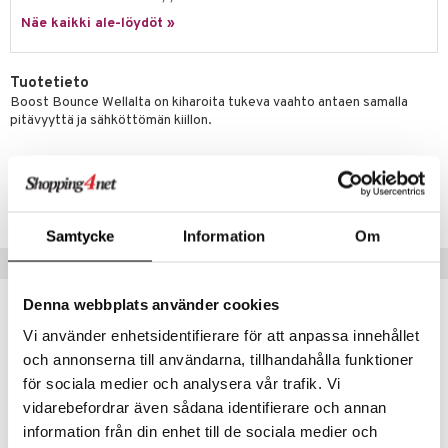
rumit
teri
vikkeet
makarvat
kojen hoito
Näe kaikki ale-löydöt »
kölaitteet
vovoiteet
 de cologne
dorantit
linssit
mänympärysvoiteet
ytetty Päivävoide
mivärit
vojen poisto
mpoot
metiikkalaukkuja
 de toilette
koistuotteet
UE
Tuotetieto
sienhoito
ien hoito
vikkeita
rinta
japakkaukset
eruskettavat tuotteet
e
Boost Bounce Wellalta on kiharoita tukeva vaahto antaen samalla
spalvelu
pitävyyttä ja sähköttömän kiillon.
siväri
rinta
japakkaus
vojen poisto
 10
 System
ksiä & vastauksia
pytuotteita
amiot
ien hoito
he 1: Puhdistus
ito
Tuotenumero
tuotetta
hkugeelit & saippuat
ranajotuotteet
hkugeelit & saippuat
CWE41-WH-300-XX-XX
he 2: Kirkastus
ien- ja Vartalonhoito
 verkkokaupasta
taloöljyt
ta & Viikset
talovoiteet
Samtycke
Information
Om
he 3: Kosteutus
teudenhoito
likiilto
t
Suositut tuotteet
talovoiteet
distaminen
rinta ja naamiot
lipuna
matics Elixir
o
rumit
Denna webbplats använder cookies
distus
ltenrajausväri
yx
inkosuoja
mänympärysvoiteet
Vi använder enhetsidentifierare för att anpassa innehållet
rumit
makarvat
nique Happy
aihetta Miehille
och annonserna till användarna, tillhandahålla funktioner
mien/Huulten Hoito
miväri
nique Happy For Men
nhoito
för sociala medier och analysera vår trafik. Vi
vidarebefordrar även sådana identifierare och annan
kkisiveltmit
kastus
information från din enhet till de sociala medier och
kkivoide