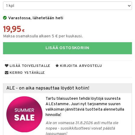
mpoot
ohoitoa
Varastossa, lähetetään heti
19,95
ito
€
Maksa osamaksulla alkaen 5 € per kuukausi.
inkotuotteet
LISÄÄ OSTOSKORIIN
koistuotteet
lakorut
iikka
eruskettavat tuotteet
vakorut
t Set
mit
LISÄÄ TOIVELISTALLE
KIRJOITA ARVOSTELU
vojen poisto
nekorut
ulet
 de cologne
onhoito
KERRO YSTÄVÄLLE
vojen hoito
muksia
likiilto
o
 de parfum
i & Lapset
ALE - on aika napsauttaa löydöt kotiin!
vovesi
vovoiteet
lipuna
nzer & Highlighter
nnet
 de toilette
inkotuotteet
t
Tartu tilaisuuteen tehdä löytöjä suuresta
distus
kkä iho
metiikkalaukkuja
lirasva
kkivoide
okynnet
t tarvikkeet
japakkaukset
dorantit
stenlähtö
sasto
ito
iikkalaukkuja
ALEstamme. Juuri nyt tarjoamme suuren
valikoiman jännittäviä tuotteita alennetuilla
mämeikinpoisto
va iho
rinta
auskynä
tevoide
sien hoito
kkaus
mät
ksukynttilät &
koistuotteet
sväri
inkotuotteet
sit
mit
otteita
hinnoilla!
onetuoksut
maali iho
japakkaukset
kipuna
silakanpoisto
ut
liner / Kajaali
t Set
toaineet
koistuotteet
er shave balm
ko
onhoito
Ale on voimassa 31.8.2026 asti mutta ole
talosuihke
nopea - suosikkituotteesi voivat päästä
vainen iho
amiot
mer
silakat
setit
oripset
eruskettavat tuotteet
toilu
eruskettavat tuotteet
er shave lotion
inkotuotteet
loppumaan!