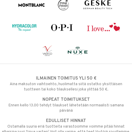
ILMAINEN TOIMITUS YLI 50 €
Aina maksuton vaihtoehto, huolimatta siitä ostatko yksittäisen
tuotteen tai koko tilauksellesi joka ylittää 50 €.
NOPEAT TOIMITUKSET
Ennen kello 13.00 tehdyt tilaukset lähetetään normaalisti samana
päivänä
EDULLISET HINNAT
Ostamalla suuria eriä tuotteita varastoomme voimme pitää hinnat
alhaisina juuri Sinua varten! Voit olla varma, että teet löytöjä sivuillamme.