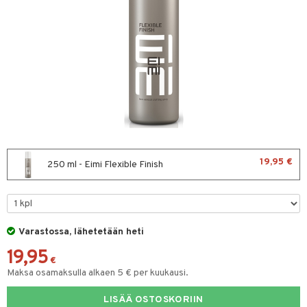
sväri
toaineet
isteita
ivashamppoo
ve-in hoitoaine
toilu
ssuihkeet
19,95 €
250 ml - Eimi Flexible Finish
arat
lto & Antifrizz
pösuojat
Varastossa, lähetetään heti
heuttavat tuotteet
19,95
€
Maksa osamaksulla alkaen 5 € per kuukausi.
a & Geeli
kölaitteet
LISÄÄ OSTOSKORIIN