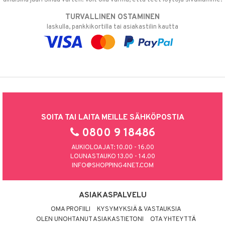
TURVALLINEN OSTAMINEN
laskulla, pankkikortilla tai asiakastilin kautta
SOITA TAI LAITA MEILLE SÄHKÖPOSTIA
0800 9 18486
AUKIOLOAJAT: 10.00 - 16.00
LOUNASTAUKO 13.00 - 14.00
INFO@SHOPPING4NET.COM
ASIAKASPALVELU
OMA PROFIILI
KYSYMYKSIÄ & VASTAUKSIA
OLEN UNOHTANUT ASIAKASTIETONI
OTA YHTEYTTÄ