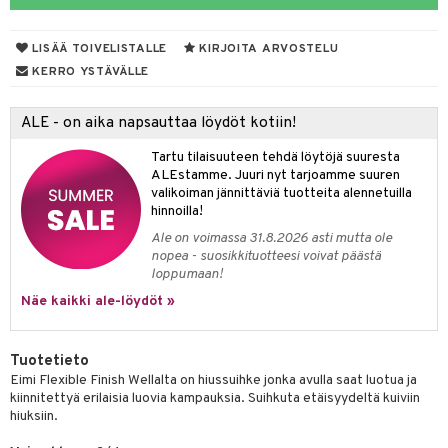
mpoot
LISÄÄ TOIVELISTALLE
KIRJOITA ARVOSTELU
ohoitoa
KERRO YSTÄVÄLLE
ito
ALE - on aika napsauttaa löydöt kotiin!
inkotuotteet
Tartu tilaisuuteen tehdä löytöjä suuresta
koistuotteet
lakorut
iikka
ALEstamme. Juuri nyt tarjoamme suuren
valikoiman jännittäviä tuotteita alennetuilla
eruskettavat tuotteet
vakorut
t Set
mit
hinnoilla!
vojen poisto
nekorut
ulet
 de cologne
onhoito
Ale on voimassa 31.8.2026 asti mutta ole
nopea - suosikkituotteesi voivat päästä
vojen hoito
muksia
likiilto
o
 de parfum
i & Lapset
loppumaan!
vovesi
vovoiteet
lipuna
nzer & Highlighter
nnet
 de toilette
inkotuotteet
Näe kaikki ale-löydöt »
t
distus
kkä iho
metiikkalaukkuja
lirasva
kkivoide
okynnet
t tarvikkeet
japakkaukset
dorantit
stenlähtö
sasto
ito
iikkalaukkuja
Tuotetieto
mämeikinpoisto
va iho
rinta
auskynä
tevoide
sien hoito
kkaus
mät
ksukynttilät &
koistuotteet
sväri
inkotuotteet
sit
mit
otteita
Eimi Flexible Finish Wellalta on hiussuihke jonka avulla saat luotua ja
onetuoksut
kiinnitettyä erilaisia luovia kampauksia. Suihkuta etäisyydeltä kuiviin
maali iho
japakkaukset
kipuna
silakanpoisto
ut
liner / Kajaali
t Set
toaineet
koistuotteet
er shave balm
ko
onhoito
hiuksiin.
talosuihke
vainen iho
amiot
mer
silakat
setit
oripset
eruskettavat tuotteet
toilu
eruskettavat tuotteet
er shave lotion
inkotuotteet