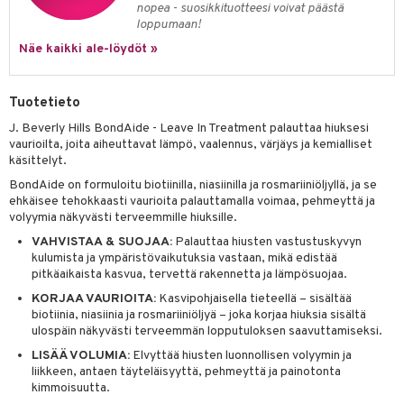
nopea - suosikkituotteesi voivat päästä
 verkkokaupasta
taloöljyt
ta & Viikset
talovoiteet
loppumaan!
he 3: Kosteutus
teudenhoito
likiilto
t
Näe kaikki ale-löydöt »
talovoiteet
distaminen
rinta ja naamiot
lipuna
matics Elixir
o
rumit
distus
ltenrajausväri
yx
inkosuoja
Tuotetieto
mänympärysvoiteet
rumit
makarvat
nique Happy
aihetta Miehille
J. Beverly Hills BondAide - Leave In Treatment palauttaa hiuksesi
vaurioilta, joita aiheuttavat lämpö, vaalennus, värjäys ja kemialliset
mien/Huulten Hoito
miväri
nique Happy For Men
nhoito
käsittelyt.
kkisiveltmit
BondAide on formuloitu biotiinilla, niasiinilla ja rosmariiniöljyllä, ja se
kastus
ehkäisee tehokkaasti vaurioita palauttamalla voimaa, pehmeyttä ja
kkivoide
teutus & Soujaus
volyymia näkyvästi terveemmille hiuksille.
VAHVISTAA & SUOJAA:
Palauttaa hiusten vastustuskyvyn
tevoide
ranajo & Ihonpuhdistus
kulumista ja ympäristövaikutuksia vastaan, mikä edistää
pitkäaikaista kasvua, tervettä rakennetta ja lämpösuojaa.
justusvoide
KORJAA VAURIOITA:
Kasvipohjaisella tieteellä – sisältää
kipuna
biotiinia, niasiinia ja rosmariiniöljyä – joka korjaa hiuksia sisältä
ulospäin näkyvästi terveemmän lopputuloksen saavuttamiseksi.
teri
LISÄÄ VOLUMIA:
Elvyttää hiusten luonnollisen volyymin ja
siväri
liikkeen, antaen täyteläisyyttä, pehmeyttä ja painotonta
kimmoisuutta.
mänrajauskynät