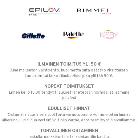
ILMAINEN TOIMITUS YLI 50 €
Aina maksuton vaihtoehto, huolimatta siitä ostatko yksittäisen
tuotteen tai koko tilauksellesi joka ylittää 50 €.
NOPEAT TOIMITUKSET
Ennen kello 13.00 tehdyt tilaukset lähetetään normaalisti samana
päivänä
EDULLISET HINNAT
Ostamalla suuria eriä tuotteita varastoomme voimme pitää hinnat
alhaisina juuri Sinua varten! Voit olla varma, että teet löytöjä sivuillamme.
TURVALLINEN OSTAMINEN
laskulla, pankkikortilla tai asiakastilin kautta