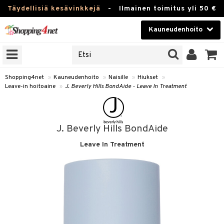
Täydellisiä kesävinkkejä
-
Ilmainen toimitus yli 50 €
Kauneudenhoito
ERKKEJÄ
Kauneudenhoito
M BRANDS
T
Piilolinssit
Shopping4net
»
Kauneudenhoito
»
Naisille
»
Hiukset
»
Leave-in hoitoaine
»
J. Beverly Hills BondAide - Leave In Treatment
JAT
Luontaistuotteet
UOTTEITA
Apteekki
J. Beverly Hills BondAide
Fitness
Leave In Treatment
t
Koti & Sisustus
t Set
Lelut, Lapsi & Vauva
jat / Kammat
Tuotemerkkejä
skuurit
Kampanjat
stenlähtö