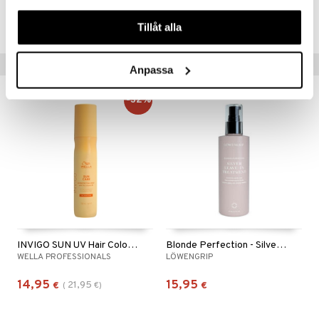
Tuotenumero
våra cookies vid fortsatt användande av vår webbplats.
CJH60-9Q-50-XX-XX
Tillåt alla
Suositut tuotteet
Anpassa
-32%
INVIGO SUN UV Hair Color Protection Spray
Blonde Perfection - Silver Leave-In Treatment
WELLA PROFESSIONALS
LÖWENGRIP
14,95
15,95
21,95
€
(
€
)
€