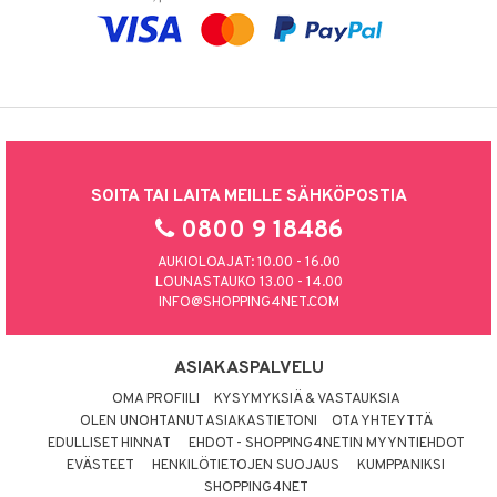
SOITA TAI LAITA MEILLE SÄHKÖPOSTIA
0800 9 18486
AUKIOLOAJAT: 10.00 - 16.00
LOUNASTAUKO 13.00 - 14.00
INFO@SHOPPING4NET.COM
ASIAKASPALVELU
OMA PROFIILI
KYSYMYKSIÄ & VASTAUKSIA
OLEN UNOHTANUT ASIAKASTIETONI
OTA YHTEYTTÄ
EDULLISET HINNAT
EHDOT - SHOPPING4NETIN MYYNTIEHDOT
EVÄSTEET
HENKILÖTIETOJEN SUOJAUS
KUMPPANIKSI
SHOPPING4NET