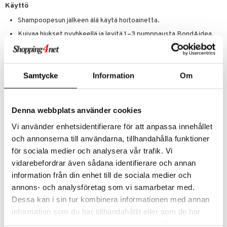
Käyttö
Shampoopesun jälkeen älä käytä hoitoainetta.
Kuivaa hiukset pyyhkeellä ja levitä 1–3 pumppausta BondAidea,
hiusten pituuden ja paksuuden mukaan.
Kampaa läpi harjalla, älä huuhtele – jatka suoraan muotoiluun ja
viimeistele Shinedropsilla.
Samtycke
Information
Om
Ainesosat
WATER, SD ALCOHOL 40B, CETEARYL ALCOHOL, GLYCERIN,
BEHENTRIMONIUM CHLORIDE, CETYL ESTERS, COCO-
Denna webbplats använder cookies
CAPRYLATE/CAPRATE, BIOTIN, NIACIN, HYDROLYZED WHEAT
PROTEIN, HYDROLYZED ADANSONIA DIGITATA (BOABAB) SEED
Vi använder enhetsidentifierare för att anpassa innehållet
PROTEIN, ALOE BARBADENSIS (ALOE VERA) LEAF EXTRACT,
och annonserna till användarna, tillhandahålla funktioner
ROSMARINUS OFFICINALIS (ROSEMARY) LEAF EXTRACT, URTICA
DIOICA (NETTLE) LEAF EXTRACT, CALENDULA OFFICINALIS
för sociala medier och analysera vår trafik. Vi
FLOWER EXTRACT, ISOPROPYL ALCOHOL, TOCOPHEROL,
vidarebefordrar även sådana identifierare och annan
POLYSORBATE 20, DISODIUM EDTA, CITRIC ACID, SODIUM
information från din enhet till de sociala medier och
HYDROXIDE, XANTHAN GUM, POTASSIUM SORBATE,
PHENOXYETHANOL, ETHYLHEXYLGLYCERIN, FRAGRANCE.
annons- och analysföretag som vi samarbetar med.
Dessa kan i sin tur kombinera informationen med annan
information som du har tillhandahållit eller som de har
samlat in när du har använt deras tjänster. Du godkänner