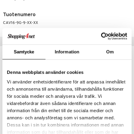
 verkkokaupasta
taloöljyt
ta & Viikset
talovoiteet
he 3: Kosteutus
teudenhoito
likiilto
t
Tuotenumero
talovoiteet
distaminen
rinta ja naamiot
lipuna
matics Elixir
o
CAV16-9G-9-XX-XX
rumit
distus
ltenrajausväri
yx
inkosuoja
mänympärysvoiteet
rumit
makarvat
nique Happy
Suositut tuotteet
aihetta Miehille
mien/Huulten Hoito
miväri
nique Happy For Men
nhoito
Samtycke
Information
Om
kampanja
-25%
kkisiveltmit
kastus
kkivoide
teutus & Soujaus
Denna webbplats använder cookies
tevoide
Vi använder enhetsidentifierare för att anpassa innehållet
ranajo & Ihonpuhdistus
och annonserna till användarna, tillhandahålla funktioner
justusvoide
för sociala medier och analysera vår trafik. Vi
kipuna
vidarebefordrar även sådana identifierare och annan
Saatavana useana vaihtoehtona
Saatavana useana vaihtoehtona
information från din enhet till de sociala medier och
teri
annons- och analysföretag som vi samarbetar med.
Scrunchie
Blax Snag Free Hair Elastics
siväri
BEAUTY BY AVALEA
BLAX
Dessa kan i sin tur kombinera informationen med annan
information som du har tillhandahållit eller som de har
mänrajauskynät