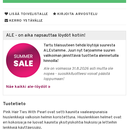
vojen poisto
nekorut
ulet
 de cologne
onhoito
LISÄÄ TOIVELISTALLE
KIRJOITA ARVOSTELU
vojen hoito
muksia
likiilto
o
 de parfum
i & Lapset
KERRO YSTÄVÄLLE
vovesi
vovoiteet
lipuna
nzer & Highlighter
nnet
 de toilette
inkotuotteet
t
ALE - on aika napsauttaa löydöt kotiin!
distus
kkä iho
metiikkalaukkuja
lirasva
kkivoide
okynnet
t tarvikkeet
japakkaukset
dorantit
stenlähtö
sasto
ito
iikkalaukkuja
Tartu tilaisuuteen tehdä löytöjä suuresta
mämeikinpoisto
va iho
rinta
auskynä
tevoide
sien hoito
kkaus
mät
ksukynttilät &
koistuotteet
sväri
inkotuotteet
sit
mit
otteita
ALEstamme. Juuri nyt tarjoamme suuren
onetuoksut
maali iho
japakkaukset
valikoiman jännittäviä tuotteita alennetuilla
kipuna
silakanpoisto
ut
liner / Kajaali
t Set
toaineet
koistuotteet
er shave balm
ko
onhoito
hinnoilla!
talosuihke
vainen iho
amiot
mer
silakat
setit
oripset
eruskettavat tuotteet
toilu
eruskettavat tuotteet
er shave lotion
inkotuotteet
Ale on voimassa 31.8.2026 asti mutta ole
nopea - suosikkituotteesi voivat päästä
rumit
teri
vikkeet
makarvat
kojen hoito
kölaitteet
vovoiteet
 de cologne
dorantit
linssit
loppumaan!
mänympärysvoiteet
ytetty Päivävoide
mivärit
vojen poisto
mpoot
Näe kaikki ale-löydöt »
metiikkalaukkuja
 de toilette
koistuotteet
UE
sienhoito
ien hoito
vikkeita
rinta
japakkaukset
eruskettavat tuotteet
e
spalvelu
Tuotetieto
siväri
rinta
japakkaus
vojen poisto
 10
 System
Pink Hair Ties With Pearl ovat setti kauniita vaaleanpunaisia
ksiä & vastauksia
pytuotteita
amiot
ien hoito
hiuslenkkejä valkoisin helmin koristettuna. Hiuslenkkien helmet ovat
he 1: Puhdistus
ito
eri kokoisia ja ne luovat kauniita yksityiskohtia hiuksiisi ja letteihin
tuotetta
hkugeelit & saippuat
ranajotuotteet
hkugeelit & saippuat
lenkkejä käyttäessäsi.
he 2: Kirkastus
ien- ja Vartalonhoito