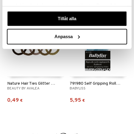
1,90
5,21
6,95
€
alk.
€
(
€
)
samlat in när du har använt deras tjänster. Du godkänner
våra cookies vid fortsatt användande av vår webbplats.
Tillåt alla
Anpassa
Nature Hair Ties Glitter With Pearl
791980 Self Gripping Rollers
BEAUTY BY AVALEA
BABYLISS
0,49
5,95
€
€