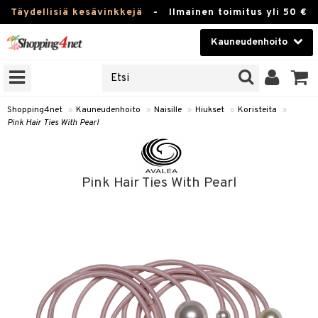
Täydellisiä kesävinkkejä
-
Ilmainen toimitus yli 50 €
Kauneudenhoito
ERKKEJÄ
Kauneudenhoito
M BRANDS
T
Piilolinssit
Shopping4net
»
Kauneudenhoito
»
Naisille
»
Hiukset
»
Koristeita
»
Pink Hair Ties With Pearl
JAT
Luontaistuotteet
UOTTEITA
Apteekki
Pink Hair Ties With Pearl
Fitness
t
Koti & Sisustus
t Set
Lelut, Lapsi & Vauva
jat / Kammat
Tuotemerkkejä
skuurit
Kampanjat
stenlähtö