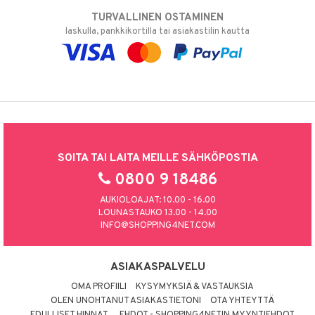
TURVALLINEN OSTAMINEN
laskulla, pankkikortilla tai asiakastilin kautta
SOITA TAI LAITA MEILLE SÄHKÖPOSTIA
0800 9 18486
AUKIOLOAJAT: 10.00 - 16.00
LOUNASTAUKO 13.00 - 14.00
INFO@SHOPPING4NET.COM
ASIAKASPALVELU
OMA PROFIILI
KYSYMYKSIÄ & VASTAUKSIA
OLEN UNOHTANUT ASIAKASTIETONI
OTA YHTEYTTÄ
EDULLISET HINNAT
EHDOT - SHOPPING4NETIN MYYNTIEHDOT