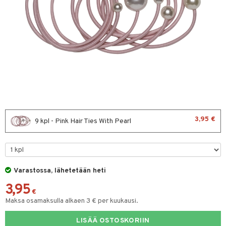
sväri
toaineet
isteita
ivashamppoo
ve-in hoitoaine
toilu
ssuihkeet
kölaitteet
3,95 €
9 kpl - Pink Hair Ties With Pearl
arat
mpoot
lto & Antifrizz
ohoitoa
pösuojat
ito
Varastossa, lähetetään heti
heuttavat tuotteet
inkotuotteet
3,95
€
Maksa osamaksulla alkaen 3 € per kuukausi.
a & Geeli
koistuotteet
lakorut
iikka
eruskettavat tuotteet
vakorut
LISÄÄ OSTOSKORIIN
t Set
mit