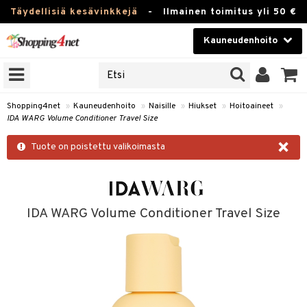
Täydellisiä kesävinkkejä
-
Ilmainen toimitus yli 50 €
Kauneudenhoito
ERKKEJÄ
Kauneudenhoito
M BRANDS
T
Piilolinssit
Shopping4net
»
Kauneudenhoito
»
Naisille
»
Hiukset
»
Hoitoaineet
»
IDA WARG Volume Conditioner Travel Size
JAT
Luontaistuotteet
×
UOTTEITA
Tuote on poistettu valikoimasta
Apteekki
Fitness
t
Koti & Sisustus
IDA WARG Volume Conditioner Travel Size
t Set
Lelut, Lapsi & Vauva
jat / Kammat
Tuotemerkkejä
skuurit
Kampanjat
stenlähtö