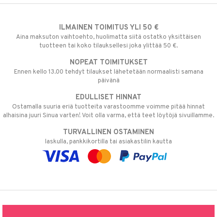
ILMAINEN TOIMITUS YLI 50 €
Aina maksuton vaihtoehto, huolimatta siitä ostatko yksittäisen
tuotteen tai koko tilauksellesi joka ylittää 50 €.
NOPEAT TOIMITUKSET
Ennen kello 13.00 tehdyt tilaukset lähetetään normaalisti samana
päivänä
EDULLISET HINNAT
Ostamalla suuria eriä tuotteita varastoomme voimme pitää hinnat
alhaisina juuri Sinua varten! Voit olla varma, että teet löytöjä sivuillamme.
TURVALLINEN OSTAMINEN
laskulla, pankkikortilla tai asiakastilin kautta