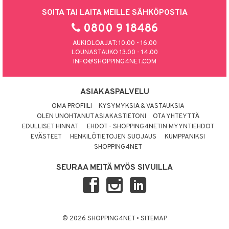
SOITA TAI LAITA MEILLE SÄHKÖPOSTIA
0800 9 18486
AUKIOLOAJAT: 10.00 - 16.00
LOUNASTAUKO 13.00 - 14.00
INFO@SHOPPING4NET.COM
ASIAKASPALVELU
OMA PROFIILI
KYSYMYKSIÄ & VASTAUKSIA
OLEN UNOHTANUT ASIAKASTIETONI
OTA YHTEYTTÄ
EDULLISET HINNAT
EHDOT - SHOPPING4NETIN MYYNTIEHDOT
EVÄSTEET
HENKILÖTIETOJEN SUOJAUS
KUMPPANIKSI
SHOPPING4NET
SEURAA MEITÄ MYÖS SIVUILLA
© 2026 SHOPPING4NET
•
SITEMAP