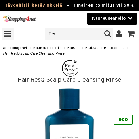
Täydellisiä kesävinkkejä
-
Ilmainen toimitus yli 50 €
Kauneudenhoito
ERKKEJÄ
Kauneudenhoito
M BRANDS
T
Piilolinssit
Shopping4net
»
Kauneudenhoito
»
Naisille
»
Hiukset
»
Hoitoaineet
»
Hair ResQ Scalp Care Cleansing Rinse
JAT
Luontaistuotteet
UOTTEITA
Apteekki
Hair ResQ Scalp Care Cleansing Rinse
Fitness
t
Koti & Sisustus
t Set
Lelut, Lapsi & Vauva
jat / Kammat
eco
Tuotemerkkejä
skuurit
Kampanjat
stenlähtö