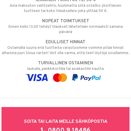
ILMAINEN TOIMITUS YLI 50 €
Aina maksuton vaihtoehto, huolimatta siitä ostatko yksittäisen
tuotteen tai koko tilauksellesi joka ylittää 50 €.
NOPEAT TOIMITUKSET
Ennen kello 13.00 tehdyt tilaukset lähetetään normaalisti samana
päivänä
EDULLISET HINNAT
Ostamalla suuria eriä tuotteita varastoomme voimme pitää hinnat
alhaisina juuri Sinua varten! Voit olla varma, että teet löytöjä sivuillamme.
TURVALLINEN OSTAMINEN
laskulla, pankkikortilla tai asiakastilin kautta
SOITA TAI LAITA MEILLE SÄHKÖPOSTIA
0800 9 18486