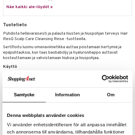
 verkkokaupasta
taloöljyt
Näe kaikki ale-löydöt »
ta & Viikset
talovoiteet
he 3: Kosteutus
teudenhoito
likiilto
t
talovoiteet
distaminen
rinta ja naamiot
lipuna
matics Elixir
o
Tuotetieto
rumit
distus
ltenrajausväri
yx
inkosuoja
Puhdista hellävaraisesti ja palauta hiusten ja hiuspohjan terveys Hair
mänympärysvoiteet
ResQ Scalp Care Cleansing Rinse -tuotteella.
rumit
makarvat
nique Happy
aihetta Miehille
Sertifioitu luomu omenaviinietikka auttaa poistamaan kertymiä ja
mien/Huulten Hoito
miväri
nique Happy For Men
nhoito
epäpuhtauksia, kun taas baobaböljy ja hyaluronihappo auttavat
kosteuttamaan ja vahvistamaan hiuksia ja hiuspohjaa.
kkisiveltmit
kastus
Käyttö
kkivoide
teutus & Soujaus
Hiero märkiin hiuksiin ja hiuspohjaan. Huuhtele huolellisesti.
tevoide
ranajo & Ihonpuhdistus
Ainesosat
justusvoide
Water (Aqua), Glycerin, Polysorbate 20, *Apple Cider Vinegar, *Aloe
Samtycke
Information
Om
Barbadensis (Aloe Vera) Leaf Juice, *Persea Gratissima (Avocado)
kipuna
Oil, Biotin, Adansonia Digitata (Baobab) Seed Oil, Sodium
Hyaluronate, Sodium Cocoamphoacetate, Lauryl Glucoside, Sodium
teri
Cocoyl Glutamate, Sodium Lauryl Glucose Carboxylate, Propanediol,
Denna webbplats använder cookies
Phenoxyethanol, Dehydroacetic Acid, Benzyl Alcohol, Fragrance
siväri
Vi använder enhetsidentifierare för att anpassa innehållet
(Parfum), Hexyl Cinnamal, Linalool.
och annonserna till användarna, tillhandahålla funktioner
mänrajauskynät
*Certified Organic Ingredients