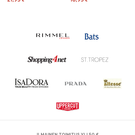
21,95
18,95
€
€