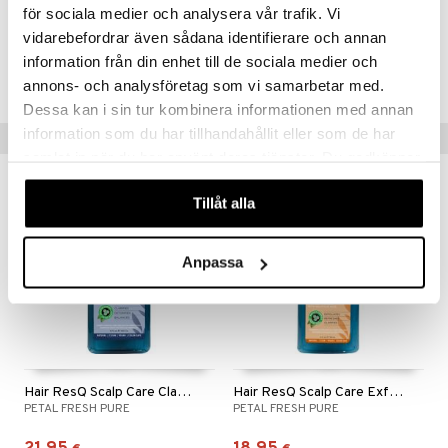
för sociala medier och analysera vår trafik. Vi
vidarebefordrar även sådana identifierare och annan
Tuotenumero
information från din enhet till de sociala medier och
CPE17-PF-355-XX-XX
annons- och analysföretag som vi samarbetar med.
Dessa kan i sin tur kombinera informationen med annan
information som du har tillhandahållit eller som de har
Vinkkejä sinulle
samlat in när du har använt deras tjänster. Du godkänner
våra cookies vid fortsatt användande av vår webbplats.
Tillåt alla
eco
eco
Anpassa
Hair ResQ Scalp Care Clarifying Shampoo
Hair ResQ Scalp Care Exfoliating Scalp Mask
PETAL FRESH PURE
PETAL FRESH PURE