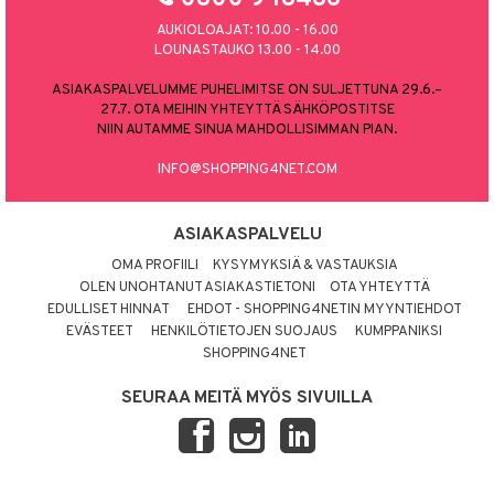
AUKIOLOAJAT: 10.00 - 16.00
LOUNASTAUKO 13.00 - 14.00
ASIAKASPALVELUMME PUHELIMITSE ON SULJETTUNA 29.6.–
27.7. OTA MEIHIN YHTEYTTÄ SÄHKÖPOSTITSE
NIIN AUTAMME SINUA MAHDOLLISIMMAN PIAN.
INFO@SHOPPING4NET.COM
ASIAKASPALVELU
OMA PROFIILI
KYSYMYKSIÄ & VASTAUKSIA
OLEN UNOHTANUT ASIAKASTIETONI
OTA YHTEYTTÄ
EDULLISET HINNAT
EHDOT - SHOPPING4NETIN MYYNTIEHDOT
EVÄSTEET
HENKILÖTIETOJEN SUOJAUS
KUMPPANIKSI
SHOPPING4NET
SEURAA MEITÄ MYÖS SIVUILLA