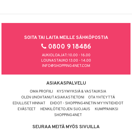
SOITA TAI LAITA MEILLE SÄHKÖPOSTIA
0800 9 18486
AUKIOLOAJAT: 10.00 - 16.00
LOUNASTAUKO 13.00 - 14.00
INFO@SHOPPING4NET.COM
ASIAKASPALVELU
OMA PROFIILI
KYSYMYKSIÄ & VASTAUKSIA
OLEN UNOHTANUT ASIAKASTIETONI
OTA YHTEYTTÄ
EDULLISET HINNAT
EHDOT - SHOPPING4NETIN MYYNTIEHDOT
EVÄSTEET
HENKILÖTIETOJEN SUOJAUS
KUMPPANIKSI
SHOPPING4NET
SEURAA MEITÄ MYÖS SIVUILLA