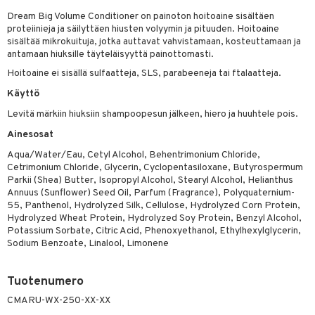
vojen poisto
nekorut
Dream Big Volume Conditioner on painoton hoitoaine sisältäen
ulet
 de cologne
onhoito
proteiinieja ja säilyttäen hiusten volyymin ja pituuden. Hoitoaine
vojen hoito
muksia
likiilto
o
 de parfum
sisältää mikrokuituja, jotka auttavat vahvistamaan, kosteuttamaan ja
i & Lapset
antamaan hiuksille täyteläisyyttä painottomasti.
vovesi
vovoiteet
lipuna
nzer & Highlighter
nnet
 de toilette
inkotuotteet
t
Hoitoaine ei sisällä sulfaatteja, SLS, parabeeneja tai ftalaatteja.
distus
kkä iho
metiikkalaukkuja
lirasva
kkivoide
okynnet
t tarvikkeet
japakkaukset
dorantit
stenlähtö
sasto
ito
iikkalaukkuja
Käyttö
mämeikinpoisto
va iho
rinta
auskynä
tevoide
sien hoito
kkaus
mät
ksukynttilät &
koistuotteet
Levitä märkiin hiuksiin shampoopesun jälkeen, hiero ja huuhtele pois.
sväri
inkotuotteet
sit
mit
otteita
onetuoksut
Ainesosat
maali iho
japakkaukset
kipuna
silakanpoisto
ut
liner / Kajaali
t Set
toaineet
koistuotteet
er shave balm
ko
onhoito
talosuihke
Aqua/Water/Eau, Cetyl Alcohol, Behentrimonium Chloride,
vainen iho
amiot
mer
silakat
setit
oripset
eruskettavat tuotteet
toilu
eruskettavat tuotteet
er shave lotion
inkotuotteet
Cetrimonium Chloride, Glycerin, Cyclopentasiloxane, Butyrospermum
Parkii (Shea) Butter, Isopropyl Alcohol, Stearyl Alcohol, Helianthus
rumit
teri
vikkeet
makarvat
kojen hoito
kölaitteet
vovoiteet
 de cologne
dorantit
linssit
Annuus (Sunflower) Seed Oil, Parfum (Fragrance), Polyquaternium-
55, Panthenol, Hydrolyzed Silk, Cellulose, Hydrolyzed Corn Protein,
mänympärysvoiteet
ytetty Päivävoide
mivärit
vojen poisto
mpoot
metiikkalaukkuja
 de toilette
koistuotteet
UE
Hydrolyzed Wheat Protein, Hydrolyzed Soy Protein, Benzyl Alcohol,
Potassium Sorbate, Citric Acid, Phenoxyethanol, Ethylhexylglycerin,
sienhoito
ien hoito
vikkeita
rinta
japakkaukset
eruskettavat tuotteet
e
Sodium Benzoate, Linalool, Limonene
spalvelu
siväri
rinta
japakkaus
vojen poisto
 10
 System
ksiä & vastauksia
Tuotenumero
pytuotteita
amiot
ien hoito
he 1: Puhdistus
ito
CMARU-WX-250-XX-XX
tuotetta
hkugeelit & saippuat
ranajotuotteet
hkugeelit & saippuat
he 2: Kirkastus
ien- ja Vartalonhoito