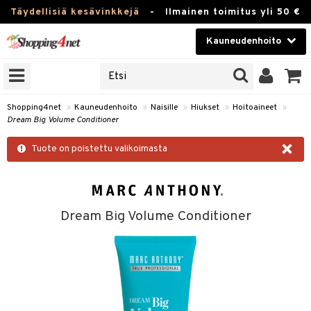
Täydellisiä kesävinkkejä
-
Ilmainen toimitus yli 50 €
Kauneudenhoito
ERKKEJÄ
Kauneudenhoito
M BRANDS
T
Piilolinssit
Shopping4net
»
Kauneudenhoito
»
Naisille
»
Hiukset
»
Hoitoaineet
»
Dream Big Volume Conditioner
JAT
Luontaistuotteet
×
UOTTEITA
Tuote on poistettu valikoimasta
Apteekki
Fitness
t
Koti & Sisustus
Dream Big Volume Conditioner
t Set
Lelut, Lapsi & Vauva
jat / Kammat
Tuotemerkkejä
skuurit
Kampanjat
stenlähtö