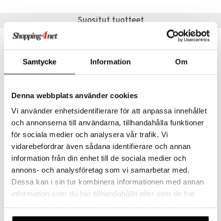
 verkkokaupasta
taloöljyt
ta & Viikset
talovoiteet
he 3: Kosteutus
teudenhoito
likiilto
t
Suositut tuotteet
talovoiteet
distaminen
rinta ja naamiot
lipuna
matics Elixir
o
-25%
-33%
rumit
distus
ltenrajausväri
yx
inkosuoja
Samtycke
Information
Om
mänympärysvoiteet
rumit
makarvat
nique Happy
aihetta Miehille
mien/Huulten Hoito
miväri
nique Happy For Men
nhoito
Denna webbplats använder cookies
kkisiveltmit
kastus
Vi använder enhetsidentifierare för att anpassa innehållet
kkivoide
teutus & Soujaus
och annonserna till användarna, tillhandahålla funktioner
för sociala medier och analysera vår trafik. Vi
tevoide
ranajo & Ihonpuhdistus
INVIGO SUN After Sun Express Conditioner
INVIGO Nutri Enrich Conditioner - Deep Nourishing
vidarebefordrar även sådana identifierare och annan
justusvoide
WELLA PROFESSIONALS
WELLA PROFESSIONALS
information från din enhet till de sociala medier och
kipuna
annons- och analysföretag som vi samarbetar med.
11,95
11,95
15,95
17,95
€
(
€
)
€
(
€
)
Dessa kan i sin tur kombinera informationen med annan
teri
information som du har tillhandahållit eller som de har
siväri
samlat in när du har använt deras tjänster. Du godkänner
våra cookies vid fortsatt användande av vår webbplats.
mänrajauskynät