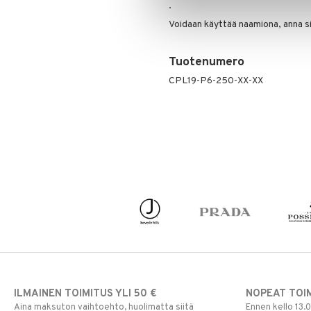
Puuteri
.
Ripsiväri
Voidaan käyttää naamiona, anna sil
Silmänrajauskynät
Tuotenumero
CPL19-P6-250-XX-XX
ILMAINEN TOIMITUS YLI 50 €
NOPEAT TOI
Aina maksuton vaihtoehto, huolimatta siitä
Ennen kello 13.