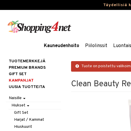
Täydellisiä 
Kauneudenhoito
Piilolinssit
Luontai
TUOTEMERKKEJÄ
Tuote on poistettu valikoi
PREMIUM BRANDS
GIFT SET
KAMPANJAT
Clean Beauty Re
UUSIA TUOTTEITA
Naisille
Hiukset
Gift Set
Harjat / Kammat
Hiuskuurit