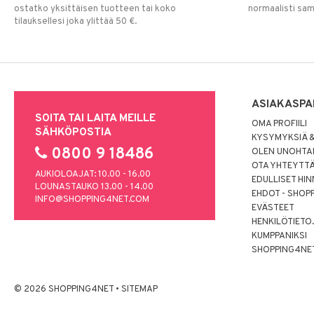
ostatko yksittäisen tuotteen tai koko
normaalisti sa
tilauksellesi joka ylittää 50 €.
ASIAKASPA
SOITA TAI LAITA MEILLE
OMA PROFIILI
SÄHKÖPOSTIA
KYSYMYKSIÄ &
0800 9 18486
OLEN UNOHTAN
OTA YHTEYTT
AUKIOLOAJAT: 10.00 - 16.00
EDULLISET HI
LOUNASTAUKO 13.00 - 14.00
EHDOT - SHOP
INFO@SHOPPING4NET.COM
EVÄSTEET
HENKILÖTIETO
KUMPPANIKSI
SHOPPING4NE
© 2026 SHOPPING4NET
•
SITEMAP