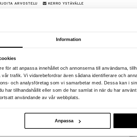
RJOITA ARVOSTELU
KERRO YSTÄVÄLLE
 Conditioner on korjaava hoitoaine, joka hoitaa
onnon avulla. Suojaa hiuksia fyysisiltä ja kemiallisilta
 selvittää hiukset helposti ja joustavasti.
Information
aminohapot auttavat vahvistamaan hiusta ja
herneproteiini auttaa säilyttämään hiuksen
 murtumasta. Tasapainottaa kosteutta kimmoisuuden
cookies
uotettuja 91 % luonnollista alkuperää olevia
e för att anpassa innehållet och annonserna till användarna, tillh
 ammattimaisen lopputuloksen. Kierrätettävissä
vår trafik. Vi vidarebefordrar även sådana identifierare och anna
stetuissa pakkauksissa.
nnons- och analysföretag som vi samarbetar med. Dessa kan i sin
nen
INVIGO SUN A
har tillhandahållit eller som de har samlat in när du har använt
Express Condi
ksille
WELLA PROFES
ortsatt användande av vår webbplats.
11,95
(
15
€
 tai gluteenia
Anpassa
jälkeen ja huuhtele.