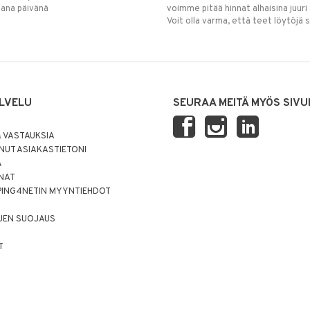
mana päivänä
voimme pitää hinnat alhaisina juuri
Voit olla varma, että teet löytöjä 
LVELU
SEURAA MEITÄ MYÖS SIVU
 VASTAUKSIA
UT ASIAKASTIETONI
Ä
NNAT
PING4NETIN MYYNTIEHDOT
JEN SUOJAUS
T