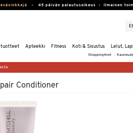
kesävinkkejä
-
45 päivän palautusoikeus -
Ilmainen toim
stuotteet
Apteekki
Fitness
Koti & Sisustus
Lelut, Lap
Shopping4net
»
Kauneude
masta
pair Conditioner