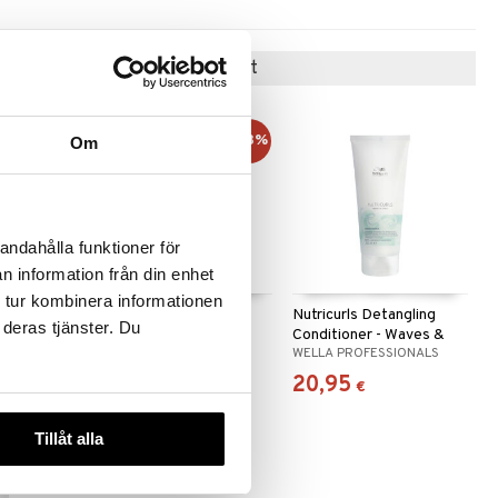
Suositut tuotteet
-25%
-33%
Om
andahålla funktioner för
n information från din enhet
 tur kombinera informationen
fter Sun
INVIGO Nutri Enrich
Nutricurls Detangling
 deras tjänster. Du
tioner
Conditioner - Deep
Conditioner - Waves &
SIONALS
WELLA PROFESSIONALS
WELLA PROFESSIONALS
Nourishing
Curls
11,95
20,95
,95
€
)
(
17,95
€
)
€
€
Tillåt alla