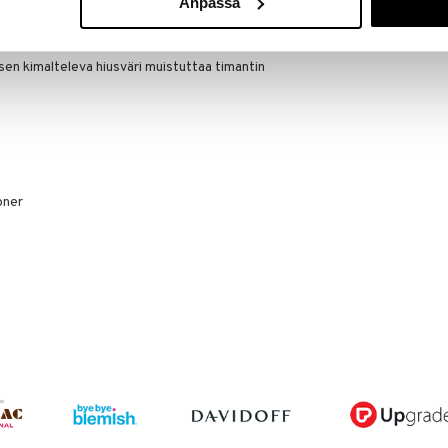
Anpassa
i ulkoisten vaikutusten vuoksi, sellaisten kuten
lähteistä.
sen kimalteleva hiusväri muistuttaa timantin
oner