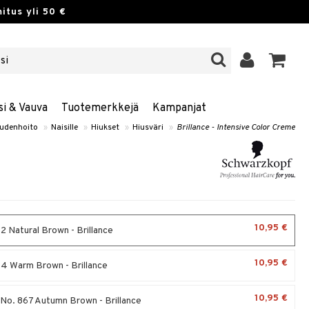
itus yli 50 €
si & Vauva
Tuotemerkkejä
Kampanjat
udenhoito
»
Naisille
»
Hiukset
»
Hiusväri
»
Brillance - Intensive Color Creme
10,95 €
2 Natural Brown - Brillance
10,95 €
4 Warm Brown - Brillance
10,95 €
- No. 867 Autumn Brown - Brillance