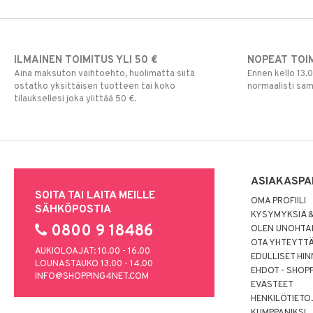
ILMAINEN TOIMITUS YLI 50 €
NOPEAT TOI
Aina maksuton vaihtoehto, huolimatta siitä
Ennen kello 13.
ostatko yksittäisen tuotteen tai koko
normaalisti sa
tilauksellesi joka ylittää 50 €.
ASIAKASPA
SOITA TAI LAITA MEILLE
OMA PROFIILI
SÄHKÖPOSTIA
KYSYMYKSIÄ &
0800 9 18486
OLEN UNOHTAN
OTA YHTEYTT
AUKIOLOAJAT: 10.00 - 16.00
EDULLISET HI
LOUNASTAUKO 13.00 - 14.00
EHDOT - SHOP
INFO@SHOPPING4NET.COM
EVÄSTEET
HENKILÖTIETO
KUMPPANIKSI