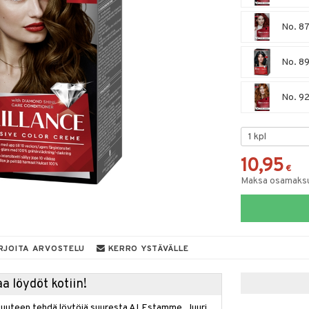
No. 87
No. 891
No. 92
10,95
€
Maksa osamaksul
RJOITA ARVOSTELU
KERRO YSTÄVÄLLE
a löydöt kotiin!
isuuteen tehdä löytöjä suuresta ALEstamme. Juuri