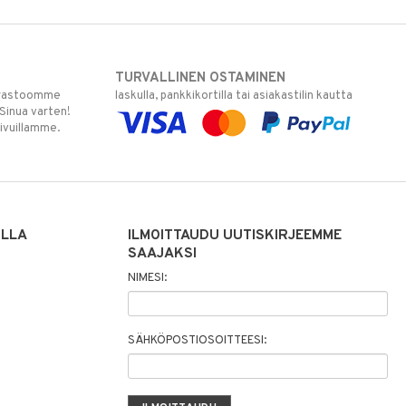
TURVALLINEN OSTAMINEN
varastoomme
laskulla, pankkikortilla tai asiakastilin kautta
 Sinua varten!
sivuillamme.
ILLA
ILMOITTAUDU UUTISKIRJEEMME
SAAJAKSI
NIMESI:
SÄHKÖPOSTIOSOITTEESI: