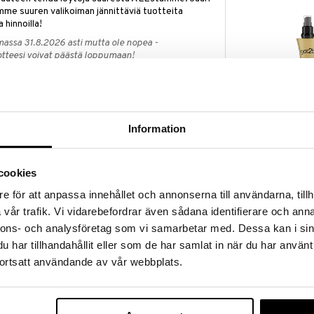
mme suuren valikoiman jännittäviä tuotteita
a hinnoilla!
massa 31.8.2026 asti mutta ole nopea -
otteesi voivat päästä loppumaan!
i ale-löydöt »
Information
got2b Guardia
ää löytöä? Outletistamme löydät runsaasti
220º Heat Pr
Hyödynnä tilaisuus tehdä löytöjä, kun
SCHWARZKOPF
lä.
6,95
cookies
in varastoa riittää!
€
e för att anpassa innehållet och annonserna till användarna, tillh
vår trafik. Vi vidarebefordrar även sådana identifierare och anna
nnons- och analysföretag som vi samarbetar med. Dessa kan i sin
me
Schwarzkopfilta on luotu henkilöille joilla on
har tillhandahållit eller som de har samlat in när du har använt
 Brilliance hiusväri on intensiivinen, muodin mukainen
iillon. Hiusvärejä on saatavana useina eri sävyinä mutta
ortsatt användande av vår webbplats.
än tuloksen.
sisältää erityisesti kehitellyn koostumuksen Color
idemmän kestävyyden lukitsemalla väripigmenttejä
u hiuksen sisälle, sen kestävyys pitenee ja hiuksen