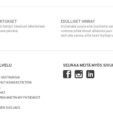
MITUKSET
EDULLISET HINNAT
00 tehdyt tilaukset lähetetään
Ostamalla suuria eriä tuotteita 
mana päivänä
voimme pitää hinnat alhaisina juuri
Voit olla varma, että teet löytöjä 
LVELU
SEURAA MEITÄ MYÖS SIVU
 VASTAUKSIA
UT ASIAKASTIETONI
Ä
NNAT
PING4NETIN MYYNTIEHDOT
JEN SUOJAUS