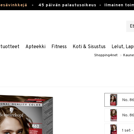
kesävinkkejä
-
45 päivän palautusoikeus -
Ilmainen toim
stuotteet
Apteekki
Fitness
Koti & Sisustus
Lelut, Lap
Shopping4net
»
Kaune
No. 86
No. 86
1 set 