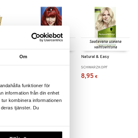
Saatavana useana
Saatavana useana
vaihtoehtona
vaihtoehtona
Om
n Angel -
Live Color
Natural & Easy
otection
SCHWARZKOPF
SCHWARZKOPF
8,95
8,95
€
€
andahålla funktioner för
n information från din enhet
 tur kombinera informationen
 deras tjänster. Du