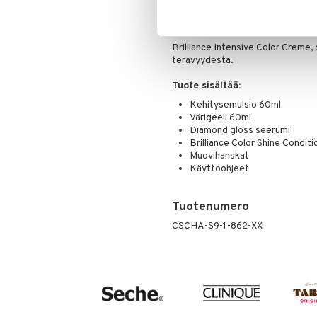
Puuteri
kaunis hohto ei häviä yhtä helpost
Ripsiväri
aurinko, hiusten pesu ja lämpö eri 
Silmänrajauskynät
Brilliance Intensive Color Creme, 
terävyydestä.
Tuote sisältää:
Kehitysemulsio 60ml
Värigeeli 60ml
Diamond gloss seerumi
Brilliance Color Shine Conditi
Muovihanskat
Käyttöohjeet
Tuotenumero
CSCHA-S9-1-862-XX