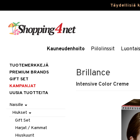
Täydellisiä 
Kauneudenhoito
Piilolinssit
Luontai
TUOTEMERKKEJÄ
Brillance
PREMIUM BRANDS
GIFT SET
Intensive Color Creme
KAMPANJAT
UUSIA TUOTTEITA
Naisille
Hiukset
Gift Set
Harjat / Kammat
Hiuskuurit