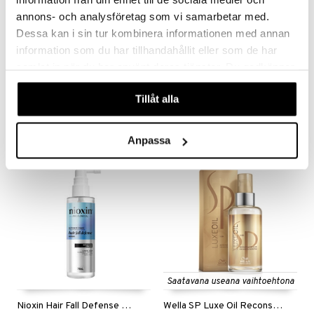
annons- och analysföretag som vi samarbetar med.
Dessa kan i sin tur kombinera informationen med annan
information som du har tillhandahållit eller som de har
samlat in när du har använt deras tjänster. Du godkänner
INVIGO SUN UV Hair Color Protection Spray
Nioxin Diaboost - Hair Thickening Serum
WELLA PROFESSIONALS
NIOXIN
våra cookies vid fortsatt användande av vår webbplats.
Tillåt alla
14,95
39,95
21,95
€
(
€
)
€
Anpassa
Saatavana useana vaihtoehtona
Nioxin Hair Fall Defense Serum
Wella SP Luxe Oil Reconstructive Elixir