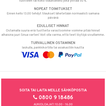
tuotteen tai koko tilauksellesi joka ylittää 50 €.
NOPEAT TOIMITUKSET
Ennen kello 13.00 tehdyt tilaukset lähetetään normaalisti samana
päivänä
EDULLISET HINNAT
Ostamalla suuria eriä tuotteita varastoomme voimme pitää hinnat
alhaisina juuri Sinua varten! Voit olla varma, että teet löytöjä sivuillamme.
TURVALLINEN OSTAMINEN
laskulla, pankkikortilla tai asiakastilin kautta
SOITA TAI LAITA MEILLE SÄHKÖPOSTIA
0800 9 18486
AUKIOLOAJAT: 10.00 - 16.00