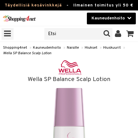
Täydellisiä kesävinkkejä
-
Ilmainen toimitus yli 50 €
Kauneudenhoito
ERKKEJÄ
Kauneudenhoito
M BRANDS
T
Piilolinssit
Shopping4net
»
Kauneudenhoito
»
Naisille
»
Hiukset
»
Hiuskuurit
»
Wella SP Balance Scalp Lotion
JAT
Luontaistuotteet
UOTTEITA
Apteekki
Wella SP Balance Scalp Lotion
Fitness
t
Koti & Sisustus
t Set
Lelut, Lapsi & Vauva
jat / Kammat
Tuotemerkkejä
skuurit
Kampanjat
stenlähtö