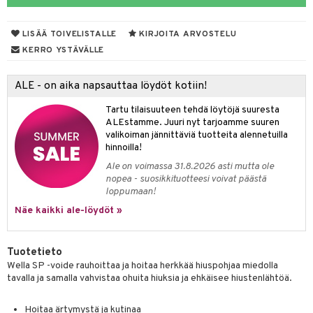
vojen poisto
nekorut
ulet
 de cologne
onhoito
LISÄÄ TOIVELISTALLE
KIRJOITA ARVOSTELU
vojen hoito
muksia
likiilto
o
 de parfum
i & Lapset
KERRO YSTÄVÄLLE
vovesi
vovoiteet
lipuna
nzer & Highlighter
nnet
 de toilette
inkotuotteet
t
ALE - on aika napsauttaa löydöt kotiin!
distus
kkä iho
metiikkalaukkuja
lirasva
kkivoide
okynnet
t tarvikkeet
japakkaukset
dorantit
stenlähtö
sasto
ito
iikkalaukkuja
Tartu tilaisuuteen tehdä löytöjä suuresta
mämeikinpoisto
va iho
rinta
auskynä
tevoide
sien hoito
kkaus
mät
ksukynttilät &
koistuotteet
sväri
inkotuotteet
sit
mit
otteita
ALEstamme. Juuri nyt tarjoamme suuren
onetuoksut
maali iho
japakkaukset
valikoiman jännittäviä tuotteita alennetuilla
kipuna
silakanpoisto
ut
liner / Kajaali
t Set
toaineet
koistuotteet
er shave balm
ko
onhoito
hinnoilla!
talosuihke
vainen iho
amiot
mer
silakat
setit
oripset
eruskettavat tuotteet
toilu
eruskettavat tuotteet
er shave lotion
inkotuotteet
Ale on voimassa 31.8.2026 asti mutta ole
nopea - suosikkituotteesi voivat päästä
rumit
teri
vikkeet
makarvat
kojen hoito
kölaitteet
vovoiteet
 de cologne
dorantit
linssit
loppumaan!
mänympärysvoiteet
ytetty Päivävoide
mivärit
vojen poisto
mpoot
Näe kaikki ale-löydöt »
metiikkalaukkuja
 de toilette
koistuotteet
UE
sienhoito
ien hoito
vikkeita
rinta
japakkaukset
eruskettavat tuotteet
e
spalvelu
Tuotetieto
siväri
rinta
japakkaus
vojen poisto
 10
 System
Wella SP -voide rauhoittaa ja hoitaa herkkää hiuspohjaa miedolla
ksiä & vastauksia
tavalla ja samalla vahvistaa ohuita hiuksia ja ehkäisee hiustenlähtöä.
pytuotteita
amiot
ien hoito
he 1: Puhdistus
ito
tuotetta
hkugeelit & saippuat
ranajotuotteet
hkugeelit & saippuat
Hoitaa ärtymystä ja kutinaa
he 2: Kirkastus
ien- ja Vartalonhoito