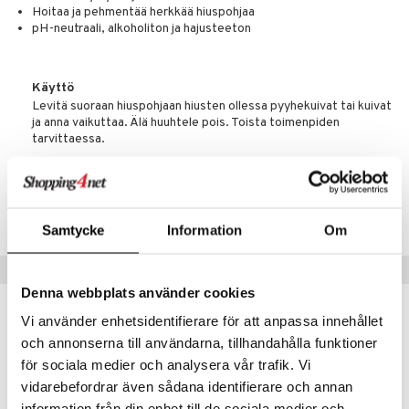
Hoitaa ja pehmentää herkkää hiuspohjaa
 verkkokaupasta
taloöljyt
ta & Viikset
talovoiteet
he 3: Kosteutus
pH-neutraali, alkoholiton ja hajusteeton
teudenhoito
likiilto
t
talovoiteet
distaminen
rinta ja naamiot
lipuna
matics Elixir
o
rumit
Käyttö
distus
ltenrajausväri
yx
inkosuoja
Levitä suoraan hiuspohjaan hiusten ollessa pyyhekuivat tai kuivat
mänympärysvoiteet
ja anna vaikuttaa. Älä huuhtele pois. Toista toimenpiden
rumit
makarvat
nique Happy
aihetta Miehille
tarvittaessa.
mien/Huulten Hoito
miväri
nique Happy For Men
nhoito
kkisiveltmit
Tuotenumero
kastus
CSP05-WK-125-XX-XX
kkivoide
teutus & Soujaus
Samtycke
Information
Om
tevoide
ranajo & Ihonpuhdistus
Suositut tuotteet
justusvoide
Denna webbplats använder cookies
kipuna
-32%
Vi använder enhetsidentifierare för att anpassa innehållet
teri
och annonserna till användarna, tillhandahålla funktioner
för sociala medier och analysera vår trafik. Vi
siväri
vidarebefordrar även sådana identifierare och annan
mänrajauskynät
information från din enhet till de sociala medier och