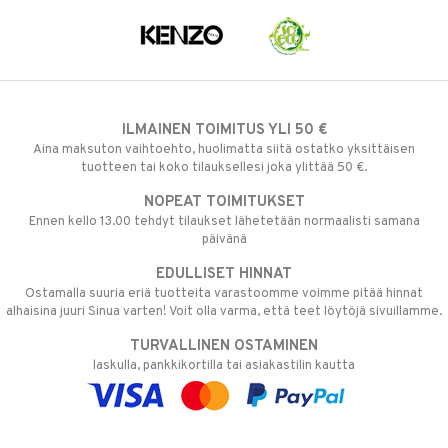
ILMAINEN TOIMITUS YLI 50 €
Aina maksuton vaihtoehto, huolimatta siitä ostatko yksittäisen
tuotteen tai koko tilauksellesi joka ylittää 50 €.
NOPEAT TOIMITUKSET
Ennen kello 13.00 tehdyt tilaukset lähetetään normaalisti samana
päivänä
EDULLISET HINNAT
Ostamalla suuria eriä tuotteita varastoomme voimme pitää hinnat
alhaisina juuri Sinua varten! Voit olla varma, että teet löytöjä sivuillamme.
TURVALLINEN OSTAMINEN
laskulla, pankkikortilla tai asiakastilin kautta