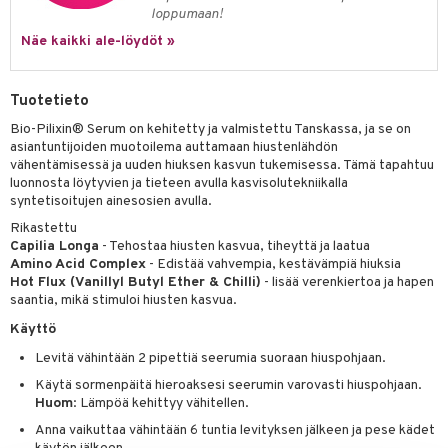
loppumaan!
 verkkokaupasta
taloöljyt
ta & Viikset
talovoiteet
he 3: Kosteutus
teudenhoito
likiilto
t
Näe kaikki ale-löydöt »
talovoiteet
distaminen
rinta ja naamiot
lipuna
matics Elixir
o
rumit
Tuotetieto
distus
ltenrajausväri
yx
inkosuoja
mänympärysvoiteet
Bio-Pilixin® Serum on kehitetty ja valmistettu Tanskassa, ja se on
rumit
makarvat
nique Happy
aihetta Miehille
asiantuntijoiden muotoilema auttamaan hiustenlähdön
vähentämisessä ja uuden hiuksen kasvun tukemisessa. Tämä tapahtuu
mien/Huulten Hoito
miväri
nique Happy For Men
nhoito
luonnosta löytyvien ja tieteen avulla kasvisolutekniikalla
syntetisoitujen ainesosien avulla.
kkisiveltmit
kastus
Rikastettu
kkivoide
teutus & Soujaus
Capilia Longa
- Tehostaa hiusten kasvua, tiheyttä ja laatua
Amino Acid Complex
- Edistää vahvempia, kestävämpiä hiuksia
tevoide
ranajo & Ihonpuhdistus
Hot Flux (Vanillyl Butyl Ether & Chilli)
- lisää verenkiertoa ja hapen
saantia, mikä stimuloi hiusten kasvua.
justusvoide
Käyttö
kipuna
Levitä vähintään 2 pipettiä seerumia suoraan hiuspohjaan.
teri
Käytä sormenpäitä hieroaksesi seerumin varovasti hiuspohjaan.
Huom
: Lämpöä kehittyy vähitellen.
siväri
Anna vaikuttaa vähintään 6 tuntia levityksen jälkeen ja pese kädet
mänrajauskynät