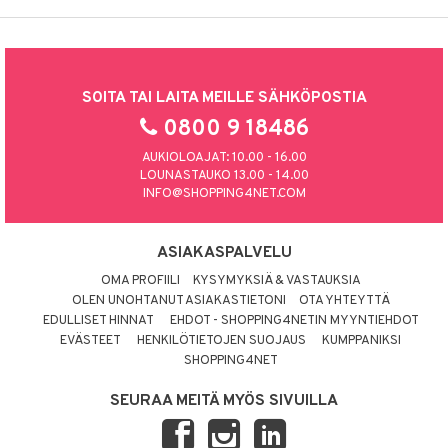
SOITA TAI LAITA MEILLE SÄHKÖPOSTIA
0800 9 18486
AUKIOLOAJAT: 10.00 - 16.00
LOUNASTAUKO 13.00 - 14.00
INFO@SHOPPING4NET.COM
ASIAKASPALVELU
OMA PROFIILI
KYSYMYKSIÄ & VASTAUKSIA
OLEN UNOHTANUT ASIAKASTIETONI
OTA YHTEYTTÄ
EDULLISET HINNAT
EHDOT - SHOPPING4NETIN MYYNTIEHDOT
EVÄSTEET
HENKILÖTIETOJEN SUOJAUS
KUMPPANIKSI
SHOPPING4NET
SEURAA MEITÄ MYÖS SIVUILLA