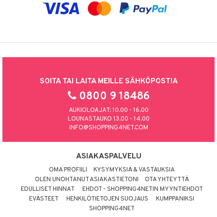
SOITA TAI LAITA MEILLE SÄHKÖPOSTIA
0800 9 18486
AUKIOLOAJAT: 10.00 - 16.00
LOUNASTAUKO 13.00 - 14.00
INFO@SHOPPING4NET.COM
ASIAKASPALVELU
OMA PROFIILI
KYSYMYKSIÄ & VASTAUKSIA
OLEN UNOHTANUT ASIAKASTIETONI
OTA YHTEYTTÄ
EDULLISET HINNAT
EHDOT - SHOPPING4NETIN MYYNTIEHDOT
EVÄSTEET
HENKILÖTIETOJEN SUOJAUS
KUMPPANIKSI
SHOPPING4NET