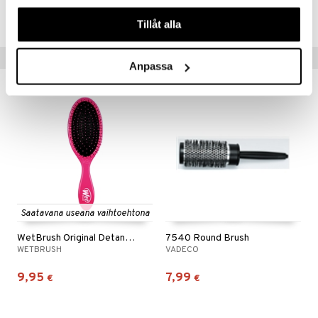
våra cookies vid fortsatt användande av vår webbplats.
CBWBK-D8-1-XX-XX
Tillåt alla
Suositut tuotteet
Anpassa
Saatavana useana vaihtoehtona
WetBrush Original Detangler
7540 Round Brush
WETBRUSH
VADECO
9,95
7,99
€
€