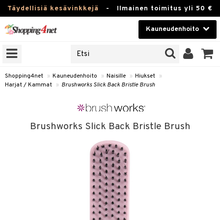
Täydellisiä kesävinkkejä
-
Ilmainen toimitus yli 50 €
Kauneudenhoito
ERKKEJÄ
Kauneudenhoito
M BRANDS
T
Piilolinssit
Shopping4net
»
Kauneudenhoito
»
Naisille
»
Hiukset
»
Harjat / Kammat
»
Brushworks Slick Back Bristle Brush
JAT
Luontaistuotteet
UOTTEITA
Apteekki
Brushworks Slick Back Bristle Brush
Fitness
t
Koti & Sisustus
t Set
Lelut, Lapsi & Vauva
rjat / Kammat
Tuotemerkkejä
skuurit
Kampanjat
stenlähtö