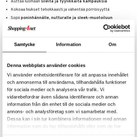
Auttaa luomaan
sileitä ja tyylikkäitä kampauksia
Kokoaa hiukset tehokkaasti ja vähentää pörröisyyttä
Sopii
poninhännälle, nutturalle ja sleek-muotoiluun
95 % kierrätettyä materiaalia
Sopii:
Kaikille hiustyypeille
Samtycke
Information
Om
Sleek- ja ylösnostetuille kampauksille
Arkimuotoiluun ja juhlatyyleihin
Denna webbplats använder cookies
Brushworks Slick Back Bristle Brush
on
välttämätön osa
muotoilurutiiniasi
, jos haluat luoda tyylikkäitä ja kestäviä kampauksia
Vi använder enhetsidentifierare för att anpassa innehållet
nopeasti ja helposti.
och annonserna till användarna, tillhandahålla funktioner
Käyttö
för sociala medier och analysera vår trafik. Vi
Saadaksesi sileän ja tiukan kampauksen, levitä ensin hiusnaamio tai
vidarebefordrar även sådana identifierare och annan
geeliä juurille. Harjaa sitten hiukset taaksepäin hiusrajasta siihen
information från din enhet till de sociala medier och
suuntaan, mihin haluat niiden asettuvan. Jatka epätasaisuuksien ja
annons- och analysföretag som vi samarbetar med.
pienten hiusten siloittamista, kunnes olet tyytyväinen, ja kiinnitä
hiuslenkillä.
Dessa kan i sin tur kombinera informationen med annan
information som du har tillhandahållit eller som de har
samlat in när du har använt deras tjänster. Du godkänner
Tuotenumero