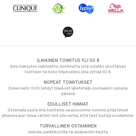
ILMAINEN TOIMITUS YLI 50 €
Aina maksuton vaihtoehto, huolimatta siitä ostatko yksittäisen
tuotteen tai koko tilauksellesi joka ylittää 50 €.
NOPEAT TOIMITUKSET
Ennen kello 13.00 tehdyt tilaukset lähetetään normaalisti samana
päivänä
EDULLISET HINNAT
Ostamalla suuria eriä tuotteita varastoomme voimme pitää hinnat
alhaisina juuri Sinua varten! Voit olla varma, että teet löytöjä sivuillamme.
TURVALLINEN OSTAMINEN
laskulla, pankkikortilla tai asiakastilin kautta