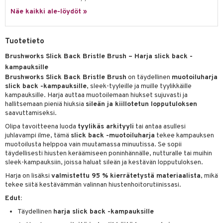
 verkkokaupasta
taloöljyt
Näe kaikki ale-löydöt »
ta & Viikset
talovoiteet
he 3: Kosteutus
teudenhoito
likiilto
t
talovoiteet
distaminen
rinta ja naamiot
lipuna
matics Elixir
o
Tuotetieto
rumit
distus
ltenrajausväri
yx
inkosuoja
Brushworks Slick Back Bristle Brush – Harja slick back -
mänympärysvoiteet
rumit
kampauksille
makarvat
nique Happy
aihetta Miehille
Brushworks Slick Back Bristle Brush
on täydellinen
muotoiluharja
mien/Huulten Hoito
miväri
nique Happy For Men
nhoito
slick back -kampauksille
, sleek-tyyleille ja muille tyylikkäille
kampauksille. Harja auttaa muotoilemaan hiukset sujuvasti ja
kkisiveltmit
kastus
hallitsemaan pieniä hiuksia
sileän ja kiillotetun lopputuloksen
saavuttamiseksi.
kkivoide
teutus & Soujaus
Olipa tavoitteena luoda
tyylikäs arkityyli
tai antaa asullesi
tevoide
juhlavampi ilme, tämä
slick back -muotoiluharja
tekee kampauksen
ranajo & Ihonpuhdistus
muotoilusta helppoa vain muutamassa minuutissa. Se sopii
justusvoide
täydellisesti hiusten keräämiseen poninhännälle, nutturalle tai muihin
sleek-kampauksiin, joissa haluat sileän ja kestävän lopputuloksen.
kipuna
Harja on lisäksi
valmistettu 95 % kierrätetystä materiaalista
, mikä
tekee siitä kestävämmän valinnan hiustenhoitorutiinissasi.
teri
Edut:
siväri
Täydellinen
harja slick back -kampauksille
mänrajauskynät