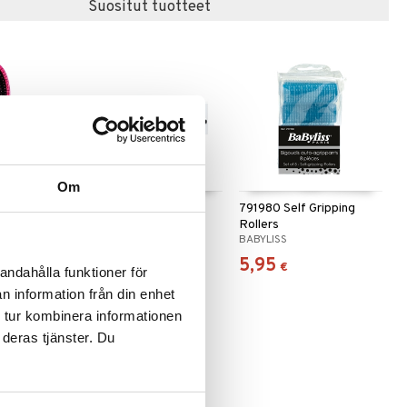
Suositut tuotteet
 useana
htona
Om
inal
7540 Round Brush
791980 Self Gripping
Rollers
VADECO
BABYLISS
7,99
5,95
€
€
andahålla funktioner för
n information från din enhet
 tur kombinera informationen
 deras tjänster. Du