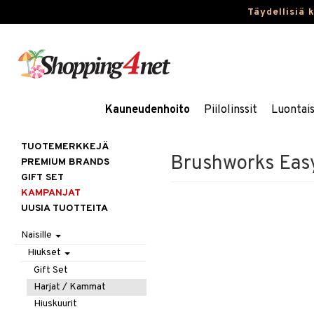
Täydellisiä 
Kauneudenhoito
Piilolinssit
Luontai
TUOTEMERKKEJÄ
Brushworks Easy
PREMIUM BRANDS
GIFT SET
KAMPANJAT
UUSIA TUOTTEITA
Naisille
Hiukset
Gift Set
Harjat / Kammat
Hiuskuurit