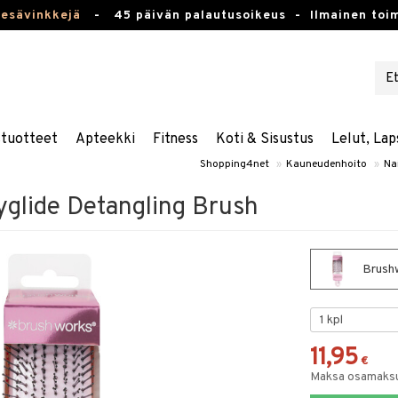
kesävinkkejä
-
45 päivän palautusoikeus -
Ilmainen toim
stuotteet
Apteekki
Fitness
Koti & Sisustus
Lelut, Lap
Shopping4net
»
Kauneudenhoito
»
Nai
glide Detangling Brush
Brushw
11,95
€
Maksa osamaksul