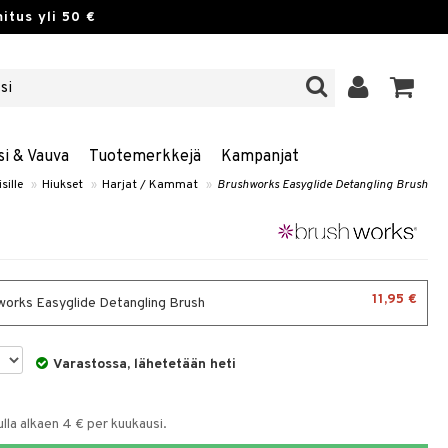
itus yli 50 €
si & Vauva
Tuotemerkkejä
Kampanjat
sille
»
Hiukset
»
Harjat / Kammat
»
Brushworks Easyglide Detangling Brush
11,95 €
orks Easyglide Detangling Brush
Varastossa, lähetetään heti
la alkaen 4 € per kuukausi.