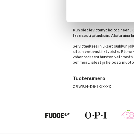
Puuteri
Käyttö
Ripsiväri
Käytä tätä harjaa päivittäin hiust
Silmänrajauskynät
kohti juuria.
Kun olet levittänyt hoitoaineen, k
tasaisesti pituuksiin. Aloita aina 
Selvittääksesi hiukset suihkun jäl
sitten varovasti latvoista. Etene 
vähentääksesi hiusten vetämistä.
pehmeät, sileät ja helposti muoto
Tuotenumero
CBWBH-D8-1-XX-XX