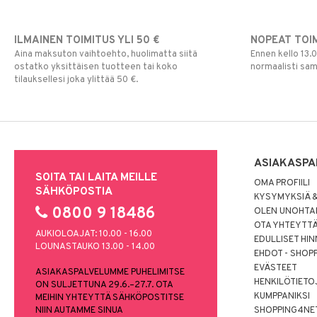
ILMAINEN TOIMITUS YLI 50 €
NOPEAT TOI
Aina maksuton vaihtoehto, huolimatta siitä
Ennen kello 13.
ostatko yksittäisen tuotteen tai koko
normaalisti sa
tilauksellesi joka ylittää 50 €.
ASIAKASPA
SOITA TAI LAITA MEILLE
OMA PROFIILI
SÄHKÖPOSTIA
KYSYMYKSIÄ &
0800 9 18486
OLEN UNOHTAN
OTA YHTEYTT
AUKIOLOAJAT: 10.00 - 16.00
EDULLISET HI
LOUNASTAUKO 13.00 - 14.00
EHDOT - SHOP
EVÄSTEET
ASIAKASPALVELUMME PUHELIMITSE
HENKILÖTIETO
ON SULJETTUNA 29.6.–27.7. OTA
KUMPPANIKSI
MEIHIN YHTEYTTÄ SÄHKÖPOSTITSE
NIIN AUTAMME SINUA
SHOPPING4NE