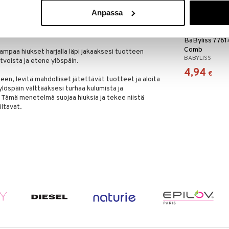
Anpassa
en selvittämiseen – aloita latvoista ja etene varovasti
BaByliss 7761
Comb
ampaa hiukset harjalla läpi jakaaksesi tuotteen
BABYLISS
latvoista ja etene ylöspäin.
4,94
€
keen, levitä mahdolliset jätettävät tuotteet ja aloita
ylöspäin välttääksesi turhaa kulumista ja
 Tämä menetelmä suojaa hiuksia ja tekee niistä
iltavat.