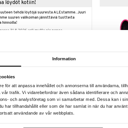
a löydöt kotiin!
isuuteen tehdä löytöjä suuresta ALEstamme. Juuri
mme suuren valikoiman jännittäviä tuotteita
a hinnoilla!
massa 31.8.2026 asti mutta ole nopea -
otteesi voivat päästä loppumaan!
i ale-löydöt »
Saatavana
vaihtoe
Information
WetBrush Orig
Brush on täydellinen ratkaisu helppoon
Detangler
assa on kahdeksan riviä joustavia nailonpiikkejä
WETBRUSH
cookies
vittävät takut helposti ja jättävät hiukset pehmeiksi
9,95
 sekä märissä että kuivissa hiuksissa ja sopii
€
e för att anpassa innehållet och annonserna till användarna, tillh
nen kaikkiin tilanteisiin, olipa kyseessä hoitoaineen
vår trafik. Vi vidarebefordrar även sådana identifierare och anna
vittäminen tai vain päivittäinen hiusten harjaus.
nnons- och analysföretag som vi samarbetar med. Dessa kan i sin
 hellävaraisen päänahan hieronnan, joka edistää
har tillhandahållit eller som de har samlat in när du har använt
maan päänahkaa epäpuhtauksista ja tuotejäämistä,
ortsatt användande av vår webbplats.
n.
 ja vegaaninen.