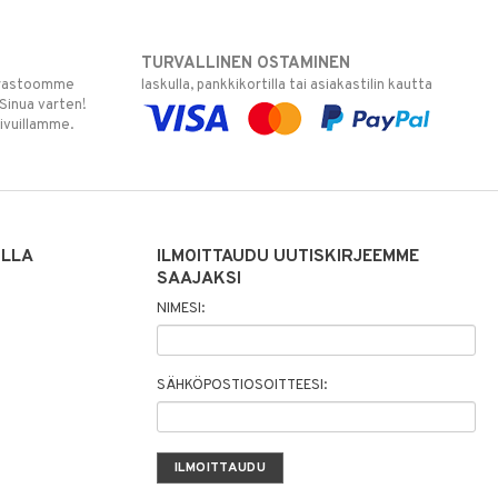
TURVALLINEN OSTAMINEN
varastoomme
laskulla, pankkikortilla tai asiakastilin kautta
 Sinua varten!
sivuillamme.
ILLA
ILMOITTAUDU UUTISKIRJEEMME
SAAJAKSI
NIMESI:
SÄHKÖPOSTIOSOITTEESI: