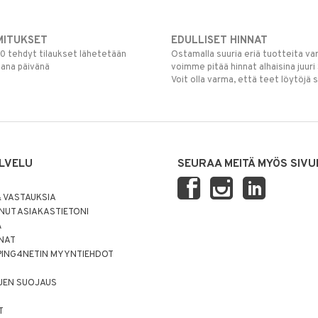
MITUKSET
EDULLISET HINNAT
00 tehdyt tilaukset lähetetään
Ostamalla suuria eriä tuotteita 
mana päivänä
voimme pitää hinnat alhaisina juuri
Voit olla varma, että teet löytöjä 
LVELU
SEURAA MEITÄ MYÖS SIVU
 VASTAUKSIA
UT ASIAKASTIETONI
Ä
NNAT
PING4NETIN MYYNTIEHDOT
JEN SUOJAUS
T