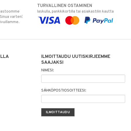
TURVALLINEN OSTAMINEN
varastoomme
laskulla, pankkikortilla tai asiakastilin kautta
 Sinua varten!
sivuillamme.
ILLA
ILMOITTAUDU UUTISKIRJEEMME
SAAJAKSI
NIMESI:
SÄHKÖPOSTIOSOITTEESI: