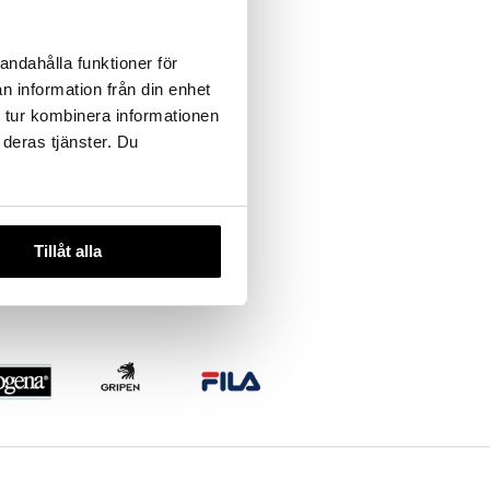
andahålla funktioner för
n information från din enhet
 tur kombinera informationen
 deras tjänster. Du
lear
ampoo
Tillåt alla