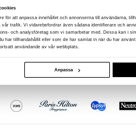
mpoo - 50ml
cookies
itioner - 50ml
e för att anpassa innehållet och annonserna till användarna, tillh
vår trafik. Vi vidarebefordrar även sådana identifierare och anna
nnons- och analysföretag som vi samarbetar med. Dessa kan i sin
har tillhandahållit eller som de har samlat in när du har använt
ortsatt användande av vår webbplats.
Arganmidas C
Hydrating Sh
ARGANMIDAS
Anpassa
16,95
€