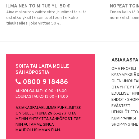
Puuteri
ILMAINEN TOIMITUS YLI 50 €
NOPEAT TOI
Ripsiväri
Aina maksuton vaihtoehto, huolimatta siitä
Ennen kello 13.
Silmänrajauskynät
ostatko yksittäisen tuotteen tai koko
normaalisti sa
tilauksellesi joka ylittää 50 €.
ASIAKASPA
SOITA TAI LAITA MEILLE
OMA PROFIILI
SÄHKÖPOSTIA
KYSYMYKSIÄ &
0800 9 18486
OLEN UNOHTAN
OTA YHTEYTT
AUKIOLOAJAT: 10.00 - 16.00
EDULLISET HI
LOUNASTAUKO 13.00 - 14.00
EHDOT - SHOP
EVÄSTEET
ASIAKASPALVELUMME PUHELIMITSE
HENKILÖTIETO
ON SULJETTUNA 29.6.–27.7. OTA
KUMPPANIKSI
MEIHIN YHTEYTTÄ SÄHKÖPOSTITSE
NIIN AUTAMME SINUA
SHOPPING4NE
MAHDOLLISIMMAN PIAN.