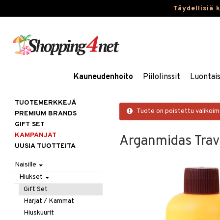
Täydellisiä 
Kauneudenhoito
Piilolinssit
Luontai
TUOTEMERKKEJÄ
Tuote on poistettu valikoi
PREMIUM BRANDS
GIFT SET
KAMPANJAT
Arganmidas Trave
UUSIA TUOTTEITA
Naisille
Hiukset
Gift Set
Harjat / Kammat
Hiuskuurit