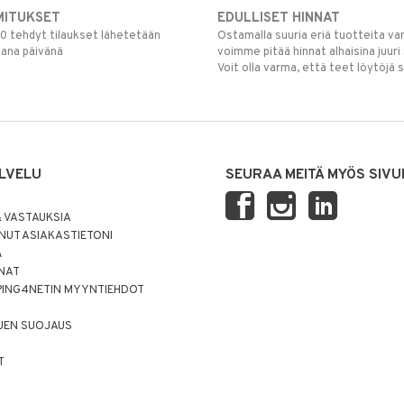
MITUKSET
EDULLISET HINNAT
00 tehdyt tilaukset lähetetään
Ostamalla suuria eriä tuotteita 
mana päivänä
voimme pitää hinnat alhaisina juuri
Voit olla varma, että teet löytöjä 
LVELU
SEURAA MEITÄ MYÖS SIVU
 VASTAUKSIA
UT ASIAKASTIETONI
Ä
NNAT
PING4NETIN MYYNTIEHDOT
JEN SUOJAUS
T