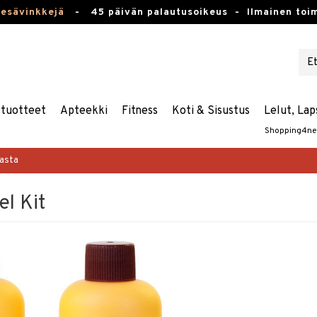
kesävinkkejä
-
45 päivän palautusoikeus -
Ilmainen toim
stuotteet
Apteekki
Fitness
Koti & Sisustus
Lelut, Lap
Shopping4ne
masta
l Kit