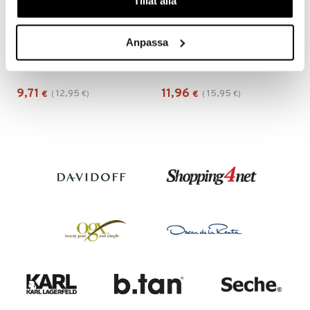
Tillåt alla
Anpassa
No Hair Crew Body Hair Removal Cream
No Hair Crew Precision Tweezers
NO HAIR CREW
NO HAIR CREW
9,71
11,96
12,95
15,95
€
(
€
)
€
(
€
)