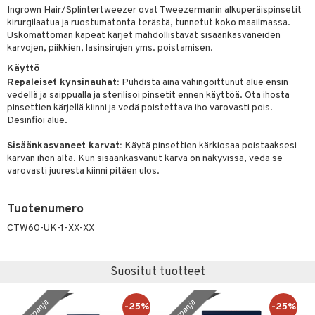
Ingrown Hair/Splintertweezer ovat Tweezermanin alkuperäispinsetit
taloöljyt
linssit
kirurgilaatua ja ruostumatonta terästä, tunnetut koko maailmassa.
Uskomattoman kapeat kärjet mahdollistavat sisäänkasvaneiden
talovoiteet
UE
karvojen, piikkien, lasinsirujen yms. poistamisen.
Käyttö
e
spalvelu
Repaleiset kynsinauhat:
Puhdista aina vahingoittunut alue ensin
 10
 System
vedellä ja saippualla ja sterilisoi pinsetit ennen käyttöä. Ota ihosta
ksiä & vastauksia
pinsettien kärjellä kiinni ja vedä poistettava iho varovasti pois.
he 1: Puhdistus
ito
Desinfioi alue.
tuotetta
he 2: Kirkastus
ien- ja Vartalonhoito
Sisäänkasvaneet karvat:
Käytä pinsettien kärkiosaa poistaaksesi
 verkkokaupasta
karvan ihon alta. Kun sisäänkasvanut karva on näkyvissä, vedä se
he 3: Kosteutus
teudenhoito
likiilto
t
varovasti juuresta kiinni pitäen ulos.
rinta ja naamiot
lipuna
matics Elixir
o
Tuotenumero
distus
ltenrajausväri
yx
inkosuoja
CTW60-UK-1-XX-XX
rumit
makarvat
nique Happy
aihetta Miehille
mien/Huulten Hoito
miväri
nique Happy For Men
nhoito
Suositut tuotteet
kkisiveltmit
kastus
kampanja
kampanja
-25%
-25%
kkivoide