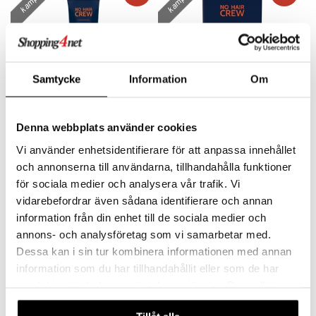
teutus & Soujaus
tevoide
ranajo & Ihonpuhdistus
justusvoide
kipuna
Samtycke
Information
Om
teri
siväri
Denna webbplats använder cookies
No Hair Crew Intimate Hair Removal Cream
No Hair Crew Body Hair Removal Wax Strips
mänrajauskynät
NO HAIR CREW
NO HAIR CREW
Vi använder enhetsidentifierare för att anpassa innehållet
och annonserna till användarna, tillhandahålla funktioner
9,71
9,71
12,95
12,95
€
(
€
)
€
(
€
)
för sociala medier och analysera vår trafik. Vi
vidarebefordrar även sådana identifierare och annan
information från din enhet till de sociala medier och
kampanja
kampanja
-25%
-25%
annons- och analysföretag som vi samarbetar med.
Dessa kan i sin tur kombinera informationen med annan
information som du har tillhandahållit eller som de har
samlat in när du har använt deras tjänster. Du godkänner
våra cookies vid fortsatt användande av vår webbplats.