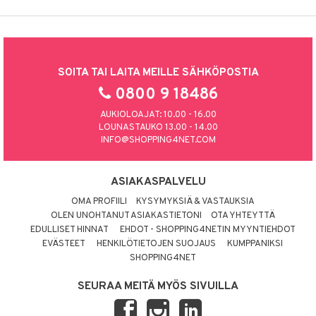
SOITA TAI LAITA MEILLE SÄHKÖPOSTIA
0800 9 18486
AUKIOLOAJAT: 10.00 - 16.00
LOUNASTAUKO 13.00 - 14.00
INFO@SHOPPING4NET.COM
ASIAKASPALVELU
OMA PROFIILI
KYSYMYKSIÄ & VASTAUKSIA
OLEN UNOHTANUT ASIAKASTIETONI
OTA YHTEYTTÄ
EDULLISET HINNAT
EHDOT - SHOPPING4NETIN MYYNTIEHDOT
EVÄSTEET
HENKILÖTIETOJEN SUOJAUS
KUMPPANIKSI
SHOPPING4NET
SEURAA MEITÄ MYÖS SIVUILLA