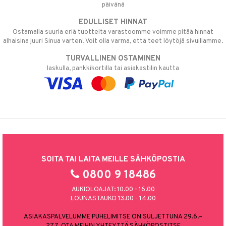
päivänä
EDULLISET HINNAT
Ostamalla suuria eriä tuotteita varastoomme voimme pitää hinnat
alhaisina juuri Sinua varten! Voit olla varma, että teet löytöjä sivuillamme.
TURVALLINEN OSTAMINEN
laskulla, pankkikortilla tai asiakastilin kautta
SOITA TAI LAITA MEILLE SÄHKÖPOSTIA
0800 9 18486
AUKIOLOAJAT: 10.00 - 16.00
LOUNASTAUKO 13.00 - 14.00
ASIAKASPALVELUMME PUHELIMITSE ON SULJETTUNA 29.6.–
27.7. OTA MEIHIN YHTEYTTÄ SÄHKÖPOSTITSE