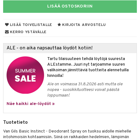
LISÄÄ OSTOSKORIIN
taloöljyt
linssit
talovoiteet
UE
LISÄÄ TOIVELISTALLE
KIRJOITA ARVOSTELU
e
KERRO YSTÄVÄLLE
spalvelu
 10
 System
ksiä & vastauksia
ALE - on aika napsauttaa löydöt kotiin!
he 1: Puhdistus
ito
tuotetta
Tartu tilaisuuteen tehdä löytöjä suuresta
he 2: Kirkastus
ien- ja Vartalonhoito
ALEstamme. Juuri nyt tarjoamme suuren
 verkkokaupasta
valikoiman jännittäviä tuotteita alennetuilla
he 3: Kosteutus
teudenhoito
likiilto
t
hinnoilla!
Ale on voimassa 31.8.2026 asti mutta ole
rinta ja naamiot
lipuna
matics Elixir
o
nopea - suosikkituotteesi voivat päästä
loppumaan!
distus
ltenrajausväri
yx
inkosuoja
Näe kaikki ale-löydöt »
rumit
makarvat
nique Happy
aihetta Miehille
mien/Huulten Hoito
miväri
nique Happy For Men
nhoito
Tuotetieto
kkisiveltmit
kastus
Van Gils Basic Instinct - Deodorant Spray on tuoksu aidolle miehelle
intohimoisiin kohtaamisiin. Siinä on raikkaiden hedelmien, lämpimän
kkivoide