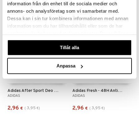
information från din enhet till de sociala medier och
3,95
4,94
€
€
annons- och analysföretag som vi samarbetar med.
Dessa kan i sin tur kombinera informationen med annan
information som du har tillhandahållit eller som de har
kampanja
kampanja
-25%
-25%
samlat in när du har använt deras tjänster. Du godkänner
våra cookies vid fortsatt användande av vår webbplats.
Tillåt alla
Anpassa
Adidas After Sport Deo Body Spray
Adidas Fresh - 48H AntiPerspirant Deodorant Spray
ADIDAS
ADIDAS
2,96
2,96
3,95
3,95
€
(
€
)
€
(
€
)