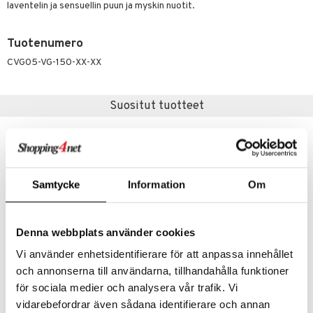
teutus & Soujaus
laventelin ja sensuellin puun ja myskin nuotit.
tevoide
ranajo & Ihonpuhdistus
Tuotenumero
justusvoide
CVG05-VG-150-XX-XX
kipuna
teri
Suositut tuotteet
siväri
mänrajauskynät
Samtycke
Information
Om
Denna webbplats använder cookies
Vi använder enhetsidentifierare för att anpassa innehållet
och annonserna till användarna, tillhandahålla funktioner
Extra Effective Mild Antiperspirant
Extra Effective Creme Antiperspirant Hands Feet
för sociala medier och analysera vår trafik. Vi
BATS
BATS
vidarebefordrar även sådana identifierare och annan