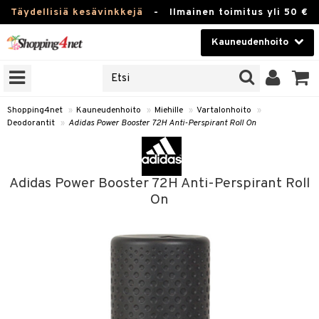
Täydellisiä kesävinkkejä
-
Ilmainen toimitus yli 50 €
Kauneudenhoito
ERKKEJÄ
Kauneudenhoito
M BRANDS
T
Piilolinssit
Shopping4net
»
Kauneudenhoito
»
Miehille
»
Vartalonhoito
»
Deodorantit
»
Adidas Power Booster 72H Anti-Perspirant Roll On
JAT
Luontaistuotteet
UOTTEITA
Apteekki
Adidas Power Booster 72H Anti-Perspirant Roll
Fitness
On
t
Koti & Sisustus
t Set
ito
t
Lelut, Lapsi & Vauva
jat / Kammat
inkotuotteet
stenlähtö
ito
Tuotemerkkejä
skuurit
koistuotteet
sväri
lakorut
inkotuotteet
iikka
mit
Kampanjat
stenlähtö
eruskettavat tuotteet
toaineet
vakorut
koistuotteet
t Set
er shave balm
mit
onhoito