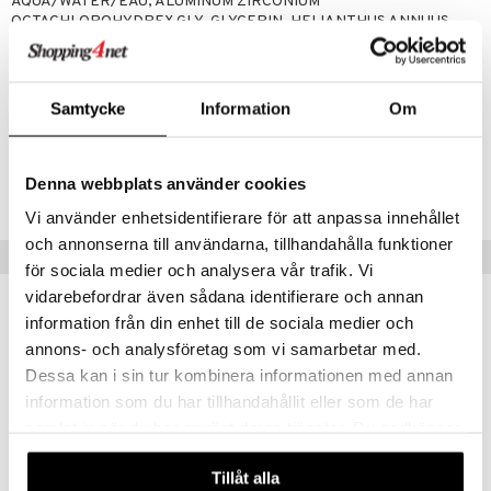
teutus & Soujaus
AQUA/WATER/EAU, ALUMINUM ZIRCONIUM
OCTACHLOROHYDREX GLY, GLYCERIN, HELIANTHUS ANNUUS
tevoide
ranajo & Ihonpuhdistus
(SUNFLOWER) SEED OIL, STEARETH-2, PARFUM/FRAGRANCE,
STEARETH-20, SODIUM BENZOATE, CHLORPHENESIN,
justusvoide
DISODIUM EDTA, TOCOPHEROL, OLUS OIL/VEGETABLE
OIL/HUILE VEGETALE.
Samtycke
Information
Om
kipuna
teri
Tuotenumero
Denna webbplats använder cookies
siväri
CAD40-A1-50-XX-XX
Vi använder enhetsidentifierare för att anpassa innehållet
mänrajauskynät
och annonserna till användarna, tillhandahålla funktioner
Vinkkejä sinulle
för sociala medier och analysera vår trafik. Vi
vidarebefordrar även sådana identifierare och annan
information från din enhet till de sociala medier och
annons- och analysföretag som vi samarbetar med.
Dessa kan i sin tur kombinera informationen med annan
information som du har tillhandahållit eller som de har
samlat in när du har använt deras tjänster. Du godkänner
våra cookies vid fortsatt användande av vår webbplats.
Tillåt alla