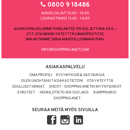
0800 9 18486
AUKIOLOAJAT: 10.00 - 16.00
LOUNASTAUKO 13.00 - 14.00
ASIAKASPALVELUMME PUHELIMITSE ON SULJETTUNA 29.6.–
27.7. OTA MEIHIN YHTEYTTÄ SÄHKÖPOSTITSE
NIIN AUTAMME SINUA MAHDOLLISIMMAN PIAN.
INFO@SHOPPING4NET.COM
ASIAKASPALVELU
OMA PROFIILI
KYSYMYKSIÄ & VASTAUKSIA
OLEN UNOHTANUT ASIAKASTIETONI
OTA YHTEYTTÄ
EDULLISET HINNAT
EHDOT - SHOPPING4NETIN MYYNTIEHDOT
EVÄSTEET
HENKILÖTIETOJEN SUOJAUS
KUMPPANIKSI
SHOPPING4NET
SEURAA MEITÄ MYÖS SIVUILLA