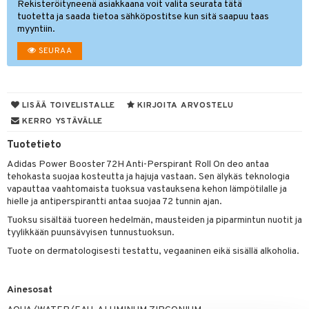
Rekisteröityneenä asiakkaana voit valita seurata tätä
tuotetta ja saada tietoa sähköpostitse kun sitä saapuu taas
taloöljyt
linssit
myyntiin.
talovoiteet
UE
SEURAA
e
spalvelu
 10
 System
ksiä & vastauksia
LISÄÄ TOIVELISTALLE
KIRJOITA ARVOSTELU
he 1: Puhdistus
ito
KERRO YSTÄVÄLLE
tuotetta
he 2: Kirkastus
ien- ja Vartalonhoito
Tuotetieto
 verkkokaupasta
he 3: Kosteutus
Adidas Power Booster 72H Anti-Perspirant Roll On deo antaa
teudenhoito
likiilto
t
tehokasta suojaa kosteutta ja hajuja vastaan. Sen älykäs teknologia
rinta ja naamiot
lipuna
vapauttaa vaahtomaista tuoksua vastauksena kehon lämpötilalle ja
matics Elixir
o
hielle ja antiperspirantti antaa suojaa 72 tunnin ajan.
distus
ltenrajausväri
yx
inkosuoja
Tuoksu sisältää tuoreen hedelmän, mausteiden ja piparmintun nuotit ja
tyylikkään puunsävyisen tunnustuoksun.
rumit
makarvat
nique Happy
aihetta Miehille
Tuote on dermatologisesti testattu, vegaaninen eikä sisällä alkoholia.
mien/Huulten Hoito
miväri
nique Happy For Men
nhoito
kkisiveltmit
kastus
Ainesosat
kkivoide