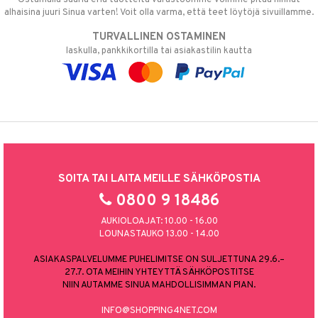
alhaisina juuri Sinua varten! Voit olla varma, että teet löytöjä sivuillamme.
TURVALLINEN OSTAMINEN
laskulla, pankkikortilla tai asiakastilin kautta
SOITA TAI LAITA MEILLE SÄHKÖPOSTIA
0800 9 18486
AUKIOLOAJAT: 10.00 - 16.00
LOUNASTAUKO 13.00 - 14.00
ASIAKASPALVELUMME PUHELIMITSE ON SULJETTUNA 29.6.–
27.7. OTA MEIHIN YHTEYTTÄ SÄHKÖPOSTITSE
NIIN AUTAMME SINUA MAHDOLLISIMMAN PIAN.
INFO@SHOPPING4NET.COM