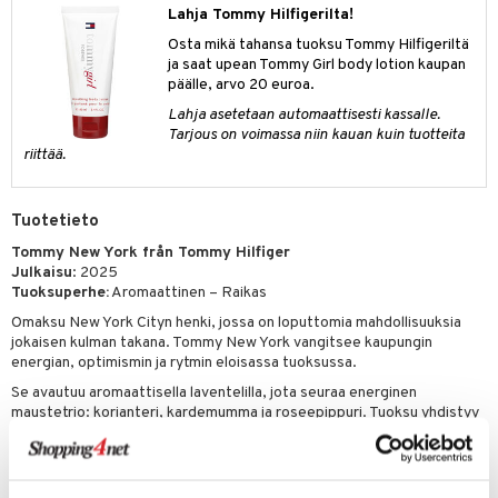
Lahja Tommy Hilfigerilta!
teri
Osta mikä tahansa tuoksu Tommy Hilfigeriltä
ja saat upean Tommy Girl body lotion kaupan
siväri
päälle, arvo 20 euroa.
mänrajauskynät
Lahja asetetaan automaattisesti kassalle.
Tarjous on voimassa niin kauan kuin tuotteita
riittää.
Tuotetieto
Tommy New York från Tommy Hilfiger
Julkaisu
: 2025
Tuoksuperhe:
Aromaattinen – Raikas
Omaksu New York Cityn henki, jossa on loputtomia mahdollisuuksia
jokaisen kulman takana. Tommy New York vangitsee kaupungin
energian, optimismin ja rytmin eloisassa tuoksussa.
Se avautuu aromaattisella laventelilla, jota seuraa energinen
maustetrio: korianteri, kardemumma ja roseepippuri. Tuoksu yhdistyy
setripuun täyteläisyyteen ja jättää rohkean, puumaisen jäljen.
Ylävivahteet
: bergamotti, laventeli, salvia
Sydänvivahteet
: korianteri, kardemumma, roseepippuri, elemi,