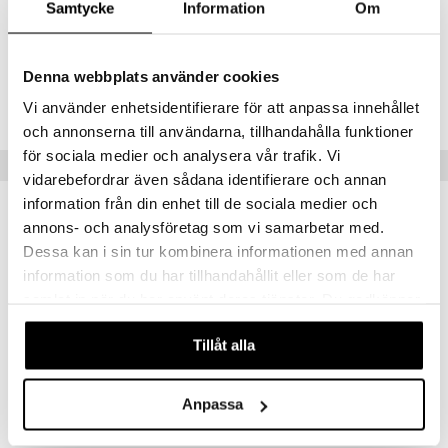
patchouli
Samtycke
Information
Om
Pohjavivahteet
: setripuu, ambrofix™, vetiver
Tuotenumero
Denna webbplats använder cookies
CTHIJ-TH-30-XX-XX
Vi använder enhetsidentifierare för att anpassa innehållet
och annonserna till användarna, tillhandahålla funktioner
för sociala medier och analysera vår trafik. Vi
Suositut tuotteet
vidarebefordrar även sådana identifierare och annan
information från din enhet till de sociala medier och
annons- och analysföretag som vi samarbetar med.
Dessa kan i sin tur kombinera informationen med annan
information som du har tillhandahållit eller som de har
samlat in när du har använt deras tjänster. Du godkänner
våra cookies vid fortsatt användande av vår webbplats.
Tillåt alla
Saatavana useana vaihtoehtona
Anpassa
French Avenue After Effect - Extrait de parfum
Boss Bottled - Eau de toilette (Edt) Spray
FRENCH AVENUE
BOSS