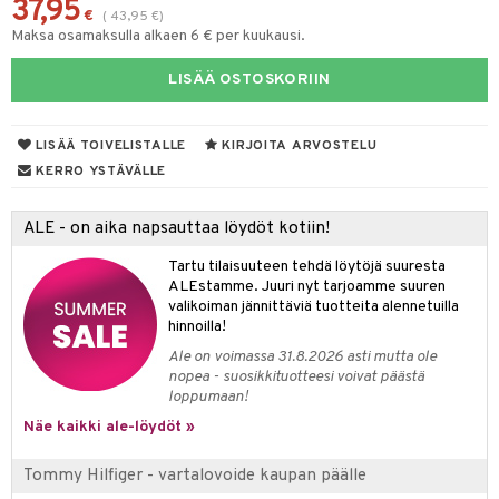
37,95
spalvelu
€
(
43,95
€
)
taloöljyt
 10
Maksa osamaksulla alkaen 6 € per kuukausi.
 System
ksiä & vastauksia
talovoiteet
he 1: Puhdistus
ito
LISÄÄ OSTOSKORIIN
tuotetta
he 2: Kirkastus
ien- ja Vartalonhoito
 verkkokaupasta
LISÄÄ TOIVELISTALLE
KIRJOITA ARVOSTELU
he 3: Kosteutus
teudenhoito
likiilto
t
KERRO YSTÄVÄLLE
rinta ja naamiot
lipuna
matics Elixir
o
ALE - on aika napsauttaa löydöt kotiin!
distus
ltenrajausväri
yx
inkosuoja
rumit
Tartu tilaisuuteen tehdä löytöjä suuresta
makarvat
nique Happy
aihetta Miehille
ALEstamme. Juuri nyt tarjoamme suuren
mien/Huulten Hoito
miväri
nique Happy For Men
valikoiman jännittäviä tuotteita alennetuilla
nhoito
hinnoilla!
kkisiveltmit
kastus
Ale on voimassa 31.8.2026 asti mutta ole
nopea - suosikkituotteesi voivat päästä
kkivoide
teutus & Soujaus
loppumaan!
tevoide
ranajo & Ihonpuhdistus
Näe kaikki ale-löydöt »
justusvoide
Tommy Hilfiger - vartalovoide kaupan päälle
kipuna