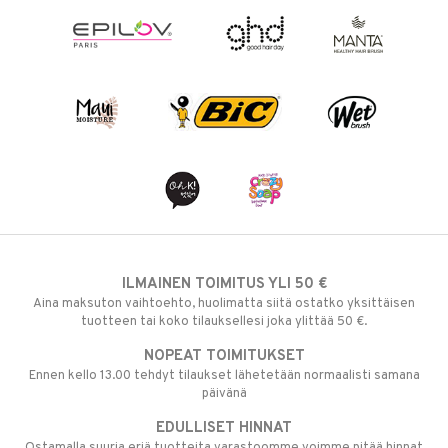
ILMAINEN TOIMITUS YLI 50 €
Aina maksuton vaihtoehto, huolimatta siitä ostatko yksittäisen
tuotteen tai koko tilauksellesi joka ylittää 50 €.
NOPEAT TOIMITUKSET
Ennen kello 13.00 tehdyt tilaukset lähetetään normaalisti samana
päivänä
EDULLISET HINNAT
Ostamalla suuria eriä tuotteita varastoomme voimme pitää hinnat