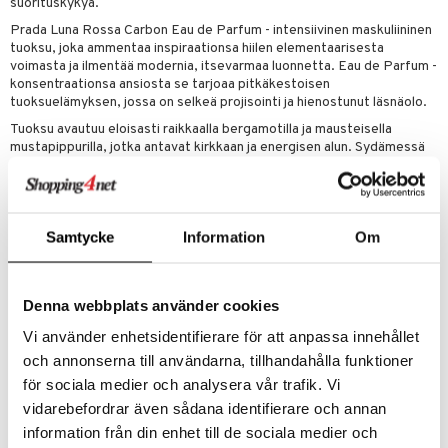
suorituskykyä.
Prada Luna Rossa Carbon Eau de Parfum - intensiivinen maskuliininen
tuoksu, joka ammentaa inspiraationsa hiilen elementaarisesta
voimasta ja ilmentää modernia, itsevarmaa luonnetta. Eau de Parfum -
konsentraationsa ansiosta se tarjoaa pitkäkestoisen
tuoksuelämyksen, jossa on selkeä projisointi ja hienostunut läsnäolo.
Tuoksu avautuu eloisasti raikkaalla bergamotilla ja mausteisella
mustapippurilla, jotka antavat kirkkaan ja energisen alun. Sydämessä
laventeli kohtaa metalliset ja vesimäiset sävyt, luoden modernin,
elegantin ja lähes kliinisen puhtaan raikkauden. Pohja on syvä ja
aistillinen, jossa ambroksaani ja patchouli tuovat lämpöä,
intensiivisyyttä ja kestävää syvyyttä.
Samtycke
Information
Om
Parhaiten levitetään pulssipisteisiin ilman hankausta, jotta tuoksun
rakenne ja kehitys säilyvät. Täytettävä pullo yhdistää
ympäristötietoisuuden rohkeaan, mattapintaiseen muotoiluun.
Tuloksena on tuoksuelämys, joka on rakennettu kontrasteille –
Denna webbplats använder cookies
täydellinen tasapaino luonnollisen raikkauden ja tumman intensiteetin
Vi använder enhetsidentifierare för att anpassa innehållet
välillä miehille, jotka uskaltavat mennä normien ulkopuolelle.
och annonserna till användarna, tillhandahålla funktioner
Luna Rossa Carbon Eau de Parfum on täytettävä, mikä vähentää
pakkausjätettä. Ostamalla 150 ml täyttöpakkauksen kolmen 50 ml
för sociala medier och analysera vår trafik. Vi
pullon sijaan säästät 75 % lasia, 100 % metalleja, 65 % muovia ja 70 %
vidarebefordrar även sådana identifierare och annan
kartonkia.
information från din enhet till de sociala medier och
Ylänuotit
: bergamotti ja mustapippuri