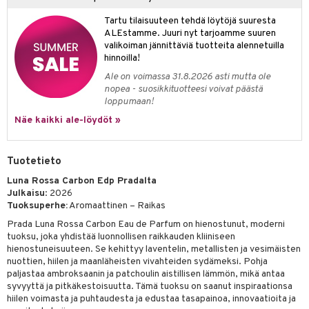
Tartu tilaisuuteen tehdä löytöjä suuresta
teri
ALEstamme. Juuri nyt tarjoamme suuren
siväri
valikoiman jännittäviä tuotteita alennetuilla
hinnoilla!
mänrajauskynät
Ale on voimassa 31.8.2026 asti mutta ole
nopea - suosikkituotteesi voivat päästä
loppumaan!
Näe kaikki ale-löydöt »
Tuotetieto
Luna Rossa Carbon Edp Pradalta
Julkaisu
: 2026
Tuoksuperhe:
Aromaattinen – Raikas
Prada Luna Rossa Carbon Eau de Parfum on hienostunut, moderni
tuoksu, joka yhdistää luonnollisen raikkauden kliiniseen
hienostuneisuuteen. Se kehittyy laventelin, metallisten ja vesimäisten
nuottien, hiilen ja maanläheisten vivahteiden sydämeksi. Pohja
paljastaa ambroksaanin ja patchoulin aistillisen lämmön, mikä antaa
syvyyttä ja pitkäkestoisuutta. Tämä tuoksu on saanut inspiraationsa
hiilen voimasta ja puhtaudesta ja edustaa tasapainoa, innovaatioita ja