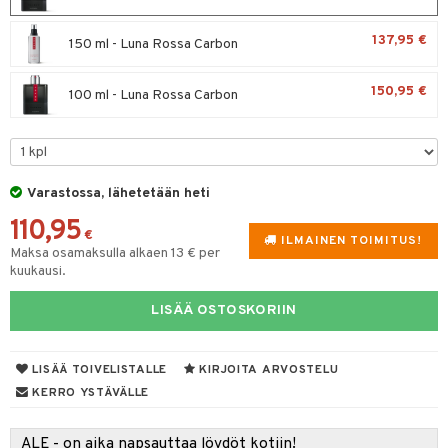
spalvelu
taloöljyt
 10
 System
137,95 €
150 ml - Luna Rossa Carbon
ksiä & vastauksia
talovoiteet
he 1: Puhdistus
ito
tuotetta
150,95 €
100 ml - Luna Rossa Carbon
he 2: Kirkastus
ien- ja Vartalonhoito
 verkkokaupasta
he 3: Kosteutus
teudenhoito
likiilto
t
rinta ja naamiot
lipuna
matics Elixir
o
Varastossa, lähetetään heti
distus
ltenrajausväri
yx
inkosuoja
110,95
€
rumit
makarvat
nique Happy
ILMAINEN TOIMITUS!
aihetta Miehille
Maksa osamaksulla alkaen 13 € per
kuukausi.
mien/Huulten Hoito
miväri
nique Happy For Men
nhoito
kkisiveltmit
LISÄÄ OSTOSKORIIN
kastus
kkivoide
teutus & Soujaus
LISÄÄ TOIVELISTALLE
KIRJOITA ARVOSTELU
tevoide
ranajo & Ihonpuhdistus
KERRO YSTÄVÄLLE
justusvoide
ALE - on aika napsauttaa löydöt kotiin!
kipuna