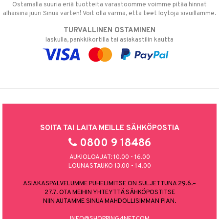
Ostamalla suuria eriä tuotteita varastoomme voimme pitää hinnat
alhaisina juuri Sinua varten! Voit olla varma, että teet löytöjä sivuillamme.
TURVALLINEN OSTAMINEN
laskulla, pankkikortilla tai asiakastilin kautta
SOITA TAI LAITA MEILLE SÄHKÖPOSTIA
0800 9 18486
AUKIOLOAJAT: 10.00 - 16.00
LOUNASTAUKO 13.00 - 14.00
ASIAKASPALVELUMME PUHELIMITSE ON SULJETTUNA 29.6.–
27.7. OTA MEIHIN YHTEYTTÄ SÄHKÖPOSTITSE
NIIN AUTAMME SINUA MAHDOLLISIMMAN PIAN.
INFO@SHOPPING4NET.COM