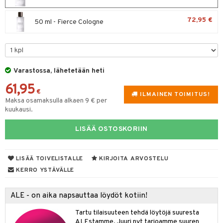
spalvelu
taloöljyt
 10
 System
72,95 €
50 ml - Fierce Cologne
ksiä & vastauksia
talovoiteet
he 1: Puhdistus
ito
tuotetta
he 2: Kirkastus
ien- ja Vartalonhoito
 verkkokaupasta
he 3: Kosteutus
teudenhoito
likiilto
t
Varastossa, lähetetään heti
rinta ja naamiot
lipuna
61,95
matics Elixir
o
€
ILMAINEN TOIMITUS!
Maksa osamaksulla alkaen 9 € per
distus
ltenrajausväri
yx
inkosuoja
kuukausi.
rumit
makarvat
nique Happy
aihetta Miehille
LISÄÄ OSTOSKORIIN
mien/Huulten Hoito
miväri
nique Happy For Men
nhoito
kkisiveltmit
kastus
LISÄÄ TOIVELISTALLE
KIRJOITA ARVOSTELU
kkivoide
KERRO YSTÄVÄLLE
teutus & Soujaus
tevoide
ranajo & Ihonpuhdistus
ALE - on aika napsauttaa löydöt kotiin!
justusvoide
Tartu tilaisuuteen tehdä löytöjä suuresta
kipuna
ALEstamme. Juuri nyt tarjoamme suuren