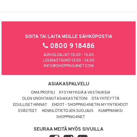
SOITA TAI LAITA MEILLE SÄHKÖPOSTIA
0800 9 18486
AUKIOLOAJAT: 10.00 - 16.00
LOUNASTAUKO 13.00 - 14.00
INFO@SHOPPING4NET.COM
ASIAKASPALVELU
OMA PROFIILI
KYSYMYKSIÄ & VASTAUKSIA
OLEN UNOHTANUT ASIAKASTIETONI
OTA YHTEYTTÄ
EDULLISET HINNAT
EHDOT - SHOPPING4NETIN MYYNTIEHDOT
EVÄSTEET
HENKILÖTIETOJEN SUOJAUS
KUMPPANIKSI
SHOPPING4NET
SEURAA MEITÄ MYÖS SIVUILLA