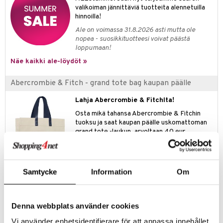
valikoiman jännittäviä tuotteita alennetuilla
teri
hinnoilla!
Ale on voimassa 31.8.2026 asti mutta ole
siväri
nopea - suosikkituotteesi voivat päästä
loppumaan!
mänrajauskynät
Näe kaikki ale-löydöt »
Abercrombie & Fitch - grand tote bag kaupan päälle
Lahja Abercrombie & Fitchlta!
Osta mikä tahansa Abercrombie & Fitchin
tuoksu ja saat kaupan päälle uskomattoman
grand tote -laukun, arvoltaan 40 eur.
Koko: 45 x 34 x 16 cm
Lahja asetetaan automaattisesti kassalle.
Tarjous on voimassa niin kauan kuin tuotteita riittää.
Samtycke
Information
Om
Tuotetieto
Denna webbplats använder cookies
Fierce Cologne Abercrombie & Fitchiltä
Lanseeraus
: 2002
Vi använder enhetsidentifierare för att anpassa innehållet