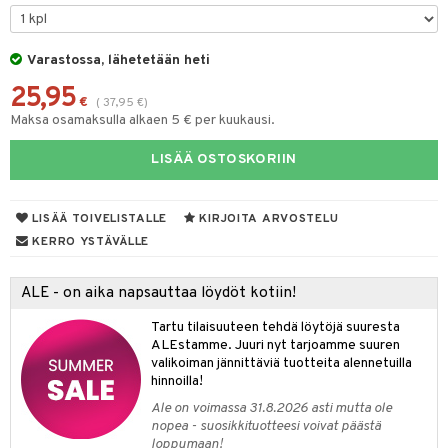
spalvelu
taloöljyt
 10
 System
ksiä & vastauksia
talovoiteet
Varastossa, lähetetään heti
he 1: Puhdistus
ito
tuotetta
25,95
he 2: Kirkastus
ien- ja Vartalonhoito
€
(
37,95
€
)
 verkkokaupasta
Maksa osamaksulla alkaen 5 € per kuukausi.
he 3: Kosteutus
teudenhoito
likiilto
t
LISÄÄ OSTOSKORIIN
rinta ja naamiot
lipuna
matics Elixir
o
distus
ltenrajausväri
yx
inkosuoja
LISÄÄ TOIVELISTALLE
KIRJOITA ARVOSTELU
rumit
makarvat
nique Happy
aihetta Miehille
KERRO YSTÄVÄLLE
mien/Huulten Hoito
miväri
nique Happy For Men
nhoito
ALE - on aika napsauttaa löydöt kotiin!
kkisiveltmit
kastus
Tartu tilaisuuteen tehdä löytöjä suuresta
kkivoide
teutus & Soujaus
ALEstamme. Juuri nyt tarjoamme suuren
valikoiman jännittäviä tuotteita alennetuilla
tevoide
ranajo & Ihonpuhdistus
hinnoilla!
Ale on voimassa 31.8.2026 asti mutta ole
justusvoide
nopea - suosikkituotteesi voivat päästä
loppumaan!
kipuna