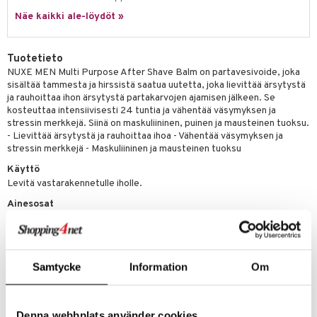
Näe kaikki ale-löydöt »
teri
siväri
Tuotetieto
mänrajauskynät
NUXE MEN Multi Purpose After Shave Balm on partavesivoide, joka
sisältää tammesta ja hirssistä saatua uutetta, joka lievittää ärsytystä
ja rauhoittaa ihon ärsytystä partakarvojen ajamisen jälkeen. Se
kosteuttaa intensiivisesti 24 tuntia ja vähentää väsymyksen ja
stressin merkkejä. Siinä on maskuliininen, puinen ja mausteinen tuoksu.
- Lievittää ärsytystä ja rauhoittaa ihoa - Vähentää väsymyksen ja
stressin merkkejä - Maskuliininen ja mausteinen tuoksu
Käyttö
Levitä vastarakennetulle iholle.
Ainesosat
AQUA/WATER, PROPYLHEPTYL CAPRYLATE, GLYCERIN,
MACADAMIA INTEGRIFOLIA SEED OIL, DICAPRYLYL CARBONATE,
HYDROLYZED ADANSONIA DIGITATA EXTRACT, ISODECYL
NEOPENTANOATE, ARACHIDYL ALCOHOL, GLYCOL PALMITATE,
Samtycke
Information
Om
HYDROXYETHYL UREA, ADANSONIA DIGITATA SEED OIL, LAURYL
LAURATE, HYDROXYETHYL ACRYLATE/SODIUM
ACRYLOYLDIMETHYL TAURATE COPOLYMER, BEHENYL
ALCOHOL, MANNITOL, PENTYLENE GLYCOL,
Denna webbplats använder cookies