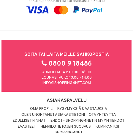
laskulla, pankkikortilla tai asiakastilin kautta
SOITA TAI LAITA MEILLE SÄHKÖPOSTIA
0800 9 18486
AUKIOLOAJAT: 10.00 - 16.00
LOUNASTAUKO 13.00 - 14.00
INFO@SHOPPING4NET.COM
ASIAKASPALVELU
OMA PROFIILI
KYSYMYKSIÄ & VASTAUKSIA
OLEN UNOHTANUT ASIAKASTIETONI
OTA YHTEYTTÄ
EDULLISET HINNAT
EHDOT - SHOPPING4NETIN MYYNTIEHDOT
EVÄSTEET
HENKILÖTIETOJEN SUOJAUS
KUMPPANIKSI
SHOPPING4NET