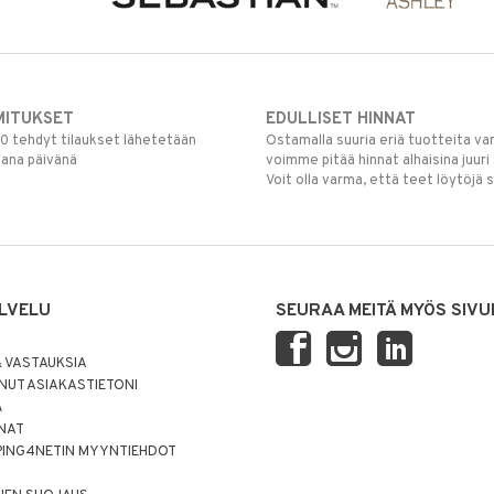
MITUKSET
EDULLISET HINNAT
00 tehdyt tilaukset lähetetään
Ostamalla suuria eriä tuotteita 
mana päivänä
voimme pitää hinnat alhaisina juuri
Voit olla varma, että teet löytöjä 
LVELU
SEURAA MEITÄ MYÖS SIVU
 VASTAUKSIA
UT ASIAKASTIETONI
Ä
NNAT
PING4NETIN MYYNTIEHDOT