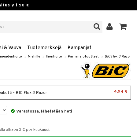
itus yli 50 €
si & Vauva
Tuotemerkkejä
Kampanjat
uneudenhoito
»
Miehille
»
Ihonhoito
»
Parranajotuotteet
»
BIC Flex 3 Razor
4,94 €
paketti - BIC Flex 3 Razor
Varastossa, lähetetään heti
la alkaen 3 € per kuukausi.