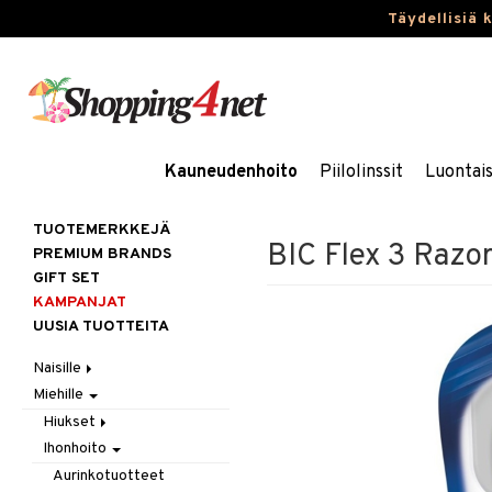
Täydellisiä 
Kauneudenhoito
Piilolinssit
Luontai
TUOTEMERKKEJÄ
BIC Flex 3 Razo
PREMIUM BRANDS
GIFT SET
KAMPANJAT
UUSIA TUOTTEITA
Naisille
Miehille
Hiukset
Ihonhoito
Gift Set
Hiukset
Korut
Harjat / Kammat
Aurinkotuotteet
Ihonhoito
Hiustenlähtö
Kosmetiikka
Hiuskuurit
Erikoistuotteet
Kaulakorut
Hiusväri
Aurinkotuotteet