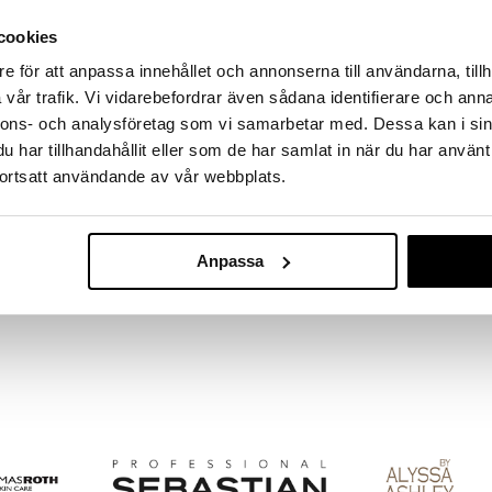
massa 31.8.2026 asti mutta ole nopea -
otteesi voivat päästä loppumaan!
cookies
i ale-löydöt »
e för att anpassa innehållet och annonserna till användarna, tillh
vår trafik. Vi vidarebefordrar även sådana identifierare och anna
nnons- och analysföretag som vi samarbetar med. Dessa kan i sin
BIC Hybrid Fl
höylä, joka on suunniteltu antamaan erityisen sileän
har tillhandahållit eller som de har samlat in när du har använt
Starter Kit
BIC
ortsatt användande av vår webbplats.
 liikkuvaa, jousikiinnitteistä terää, jotka seuraavat
11,95
€
on. Kahva on ergonomisesti muotoiltu ja liikkuva pää
Anpassa
 nauha, joka sisältää E-vitamiinia ja aloe veraa, mikä