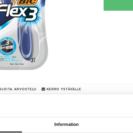
RJOITA ARVOSTELU
KERRO YSTÄVÄLLE
a löydöt kotiin!
isuuteen tehdä löytöjä suuresta ALEstamme. Juuri
mme suuren valikoiman jännittäviä tuotteita
Information
a hinnoilla!