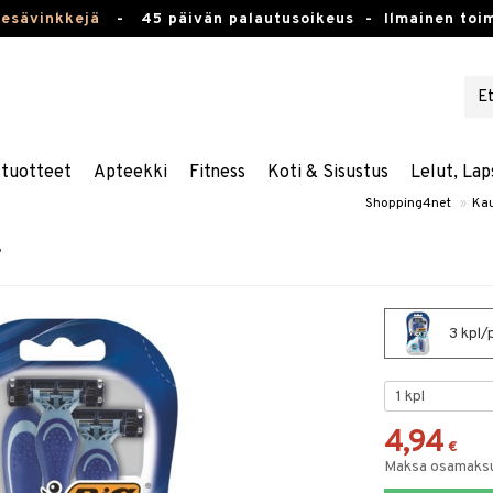
kesävinkkejä
-
45 päivän palautusoikeus -
Ilmainen toim
stuotteet
Apteekki
Fitness
Koti & Sisustus
Lelut, Lap
Shopping4net
»
Ka
r
3 kpl/
4,94
€
Maksa osamaksul