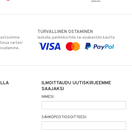
TURVALLINEN OSTAMINEN
varastoomme
laskulla, pankkikortilla tai asiakastilin kautta
 Sinua varten!
sivuillamme.
ILLA
ILMOITTAUDU UUTISKIRJEEMME
SAAJAKSI
NIMESI:
SÄHKÖPOSTIOSOITTEESI: