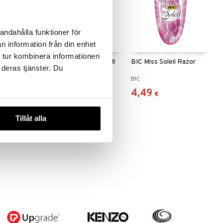
andahålla funktioner för
n information från din enhet
 tur kombinera informationen
ex 5 Razor
BIC Hybrid Flex 5 Refill
BIC Miss Soleil Razor
 deras tjänster. Du
Blades
BIC
BIC
7,94
4,49
€
€
Tillåt alla