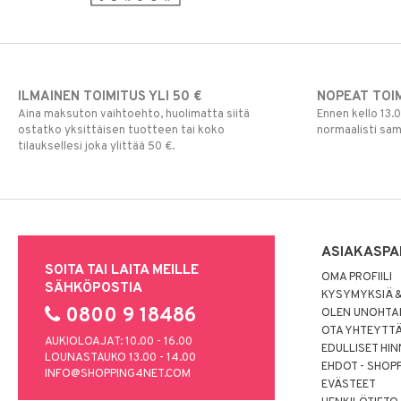
Silmänrajauskynät
ILMAINEN TOIMITUS YLI 50 €
NOPEAT TOI
Aina maksuton vaihtoehto, huolimatta siitä
Ennen kello 13.
ostatko yksittäisen tuotteen tai koko
normaalisti sa
tilauksellesi joka ylittää 50 €.
ASIAKASPA
SOITA TAI LAITA MEILLE
OMA PROFIILI
SÄHKÖPOSTIA
KYSYMYKSIÄ &
0800 9 18486
OLEN UNOHTAN
OTA YHTEYTT
AUKIOLOAJAT: 10.00 - 16.00
EDULLISET HI
LOUNASTAUKO 13.00 - 14.00
EHDOT - SHOP
INFO@SHOPPING4NET.COM
EVÄSTEET