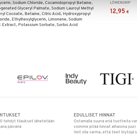
ycerin, Sodium Chloride, Cocamidopropyl Betaine,
LÖWENGRIP
enated Glyceryl Palmate, Sodium Lauroyl Methyl
12,95
€
ryl Cocoate, Betaine, Citric Acid, Hydroxypropyl
ride, Ethylhexylglycerin, Limonene, Sodium
 Extract, Potassium Sorbate, Sorbic Acid
MITUKSET
EDULLISET HINNAT
00 tehdyt tilaukset lähetetään
Ostamalla suuria eriä tuotteita 
mana päivänä
voimme pitää hinnat alhaisina juuri
Voit olla varma, että teet löytöjä 