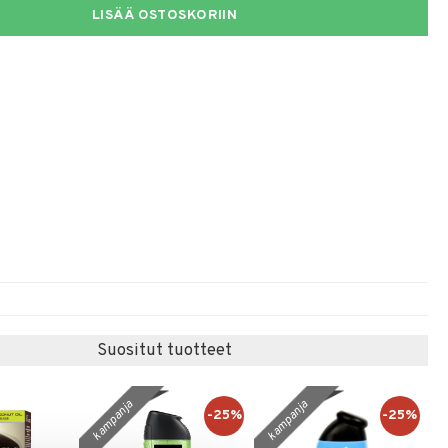
LISÄÄ OSTOSKORIIN
Suositut tuotteet
kampanja
kampanja
-25%
-25%