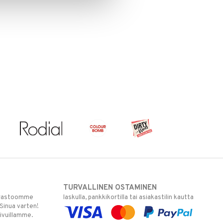
TURVALLINEN OSTAMINEN
varastoomme
laskulla, pankkikortilla tai asiakastilin kautta
 Sinua varten!
sivuillamme.