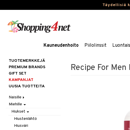
Täydellisiä 
Kauneudenhoito
Piilolinssit
Luontai
TUOTEMERKKEJÄ
Recipe For Men
PREMIUM BRANDS
GIFT SET
KAMPANJAT
UUSIA TUOTTEITA
Naisille
Miehille
Hiukset
Ihonhoito
Gift Set
Hiukset
Korut
Harjat / Kammat
Aurinkotuotteet
Hiustenlähtö
Kosmetiikka
Hiuskuurit
Erikoistuotteet
Kaulakorut
Hiusväri