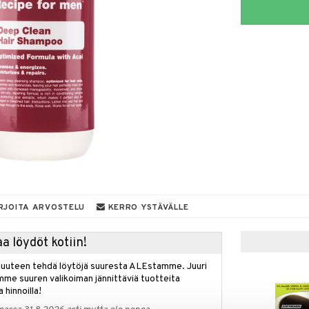
RJOITA ARVOSTELU
KERRO YSTÄVÄLLE
a löydöt kotiin!
isuuteen tehdä löytöjä suuresta ALEstamme. Juuri
mme suuren valikoiman jännittäviä tuotteita
a hinnoilla!