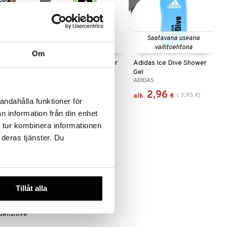
Saatavana useana
vaihtoehtona
Om
Control GX
Adidas Active Start For
Adidas Ice Dive Shower
g Shampoo
Him - Shower Gel
Gel
ADIDAS
ADIDAS
2,96
2,96
(
3,95
€
)
(
3,95
€
)
€
alk.
€
andahålla funktioner för
n information från din enhet
 tur kombinera informationen
 deras tjänster. Du
Tillåt alla
Sensitive