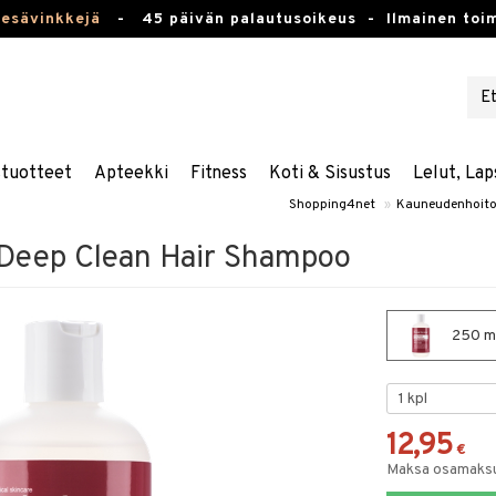
kesävinkkejä
-
45 päivän palautusoikeus -
Ilmainen toim
stuotteet
Apteekki
Fitness
Koti & Sisustus
Lelut, Lap
Shopping4net
»
Kauneudenhoit
 Deep Clean Hair Shampoo
250 ml
12,95
€
Maksa osamaksul