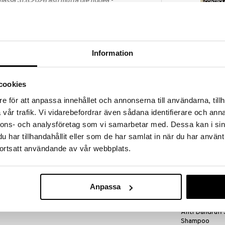
massa 31.8.2026 asti mutta ole nopea -
otteesi voivat päästä loppumaan!
i ale-löydöt »
Information
Just For Men 
Shampoo on intensiivisesti syväpuhdistava shampoo,
Grey Reducin
isäenergiaa hiuksille. Tuloksena ovat puhtaat ja
JUST FOR MEN
cookies
ella hehkulla. Ravitsevat, korjaavat ja pehmentävät
14,95
siin hiuksiin, joten tuote sopii erinomaisesti myös
€
e för att anpassa innehållet och annonserna till användarna, tillh
le hiuksille.
vår trafik. Vi vidarebefordrar även sådana identifierare och anna
nnons- och analysföretag som vi samarbetar med. Dessa kan i sin
asti hyviä antioksidantteja. Vaikuttaa
har tillhandahållit eller som de har samlat in när du har använt
vahvistavasti ja suojaavasti.
ortsatt användande av vår webbplats.
in luonnollisen kiillon.
in ja päänahkaan pyörivin liikkein. Huuhtele
Anpassa
distettynä Recipe for men Smooth Repair Hair
Anti Dandruff 
Shampoo