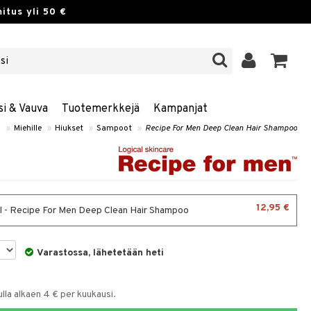
itus yli 50 €
si & Vauva
Tuotemerkkejä
Kampanjat
o
»
Miehille
»
Hiukset
»
Sampoot
»
Recipe For Men Deep Clean Hair Shampoo
12,95 €
 - Recipe For Men Deep Clean Hair Shampoo
Varastossa, lähetetään heti
la alkaen 4 € per kuukausi.