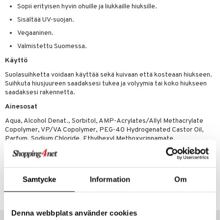
ranajo & Ihonpuhdistus
Sopii erityisen hyvin ohuille ja liukkaille hiuksille.
justusvoide
Sisältää UV-suojan.
kipuna
Vegaaninen.
Valmistettu Suomessa.
teri
Käyttö
siväri
Suolasuihketta voidaan käyttää sekä kuivaan että kosteaan hiukseen.
mänrajauskynät
Suihkuta hiusjuureen saadaksesi tukea ja volyymia tai koko hiukseen
saadaksesi rakennetta.
Ainesosat
Aqua, Alcohol Denat., Sorbitol, AMP-Acrylates/Allyl Methacrylate
Copolymer, VP/VA Copolymer, PEG-40 Hydrogenated Castor Oil,
Parfum, Sodium Chloride, Ethylhexyl Methoxycinnamate,
Phenoxyethanol.
Tuotenumero
Samtycke
Information
Om
CBZ08-HX-150-XX-XX
Denna webbplats använder cookies
Vinkkejä sinulle