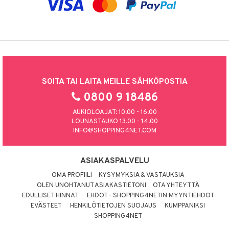
SOITA TAI LAITA MEILLE SÄHKÖPOSTIA
0800 9 18486
AUKIOLOAJAT: 10.00 - 16.00
LOUNASTAUKO 13.00 - 14.00
INFO@SHOPPING4NET.COM
ASIAKASPALVELU
OMA PROFIILI
KYSYMYKSIÄ & VASTAUKSIA
OLEN UNOHTANUT ASIAKASTIETONI
OTA YHTEYTTÄ
EDULLISET HINNAT
EHDOT - SHOPPING4NETIN MYYNTIEHDOT
EVÄSTEET
HENKILÖTIETOJEN SUOJAUS
KUMPPANIKSI
SHOPPING4NET