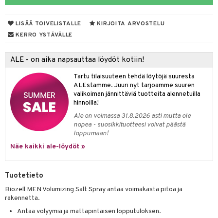
ranajotuotteet
taloöljyt
hkugeelit & saippuat
UE
LISÄÄ TOIVELISTALLE
KIRJOITA ARVOSTELU
ta & Viikset
talovoiteet
talovoiteet
e
KERRO YSTÄVÄLLE
spalvelu
distaminen
 10
 System
ksiä & vastauksia
ALE - on aika napsauttaa löydöt kotiin!
rumit
he 1: Puhdistus
ito
tuotetta
Tartu tilaisuuteen tehdä löytöjä suuresta
mänympärysvoiteet
he 2: Kirkastus
ien- ja Vartalonhoito
ALEstamme. Juuri nyt tarjoamme suuren
 verkkokaupasta
valikoiman jännittäviä tuotteita alennetuilla
he 3: Kosteutus
teudenhoito
likiilto
t
hinnoilla!
Ale on voimassa 31.8.2026 asti mutta ole
rinta ja naamiot
lipuna
matics Elixir
o
nopea - suosikkituotteesi voivat päästä
distus
ltenrajausväri
loppumaan!
yx
inkosuoja
Näe kaikki ale-löydöt »
rumit
makarvat
nique Happy
aihetta Miehille
mien/Huulten Hoito
miväri
nique Happy For Men
nhoito
Tuotetieto
kkisiveltmit
kastus
Biozell MEN Volumizing Salt Spray antaa voimakasta pitoa ja
rakennetta.
kkivoide
teutus & Soujaus
Antaa volyymia ja mattapintaisen lopputuloksen.
tevoide