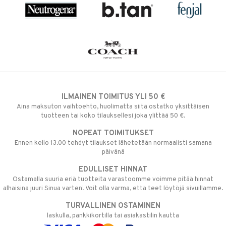
ILMAINEN TOIMITUS YLI 50 €
Aina maksuton vaihtoehto, huolimatta siitä ostatko yksittäisen
tuotteen tai koko tilauksellesi joka ylittää 50 €.
NOPEAT TOIMITUKSET
Ennen kello 13.00 tehdyt tilaukset lähetetään normaalisti samana
päivänä
EDULLISET HINNAT
Ostamalla suuria eriä tuotteita varastoomme voimme pitää hinnat
alhaisina juuri Sinua varten! Voit olla varma, että teet löytöjä sivuillamme.
TURVALLINEN OSTAMINEN
laskulla, pankkikortilla tai asiakastilin kautta