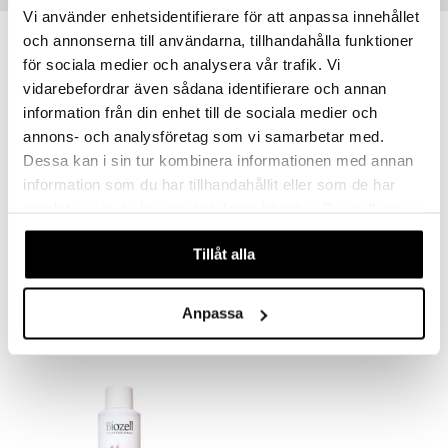
Vi använder enhetsidentifierare för att anpassa innehållet
och annonserna till användarna, tillhandahålla funktioner
för sociala medier och analysera vår trafik. Vi
vidarebefordrar även sådana identifierare och annan
information från din enhet till de sociala medier och
annons- och analysföretag som vi samarbetar med.
Dessa kan i sin tur kombinera informationen med annan
information som du har tillhandahållit eller som de har
samlat in när du har använt deras tjänster. Du godkänner
våra cookies vid fortsatt användande av vår webbplats.
Biozell MEN Styling Gel - Medium Hold
Biozell Scalp Hydrating Shampoo
Tillåt alla
BIOZELL PROFESSIONAL
BIOZELL PROFESSIONAL
8,95
10,96
€
€
Anpassa