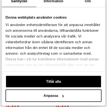
ranajo & Ihonpuhdistus
Samtycke
Information
Om
justusvoide
Biozell MEN Volumizing Salt Spray
Clubman Dark Castor Oil + Hemp
kipuna
BIOZELL PROFESSIONAL
CLUBMAN
Denna webbplats använder cookies
teri
Vi använder enhetsidentifierare för att anpassa innehållet
10,96
4,95
€
€
och annonserna till användarna, tillhandahålla funktioner
siväri
för sociala medier och analysera vår trafik. Vi
mänrajauskynät
vidarebefordrar även sådana identifierare och annan
information från din enhet till de sociala medier och
annons- och analysföretag som vi samarbetar med.
Dessa kan i sin tur kombinera informationen med annan
information som du har tillhandahållit eller som de har
samlat in när du har använt deras tjänster. Du godkänner
våra cookies vid fortsatt användande av vår webbplats.
Tillåt alla
E+46 Rough Wax
E+46 Shaper Wax
Anpassa
E+46
E+46
12,95
12,95
€
€