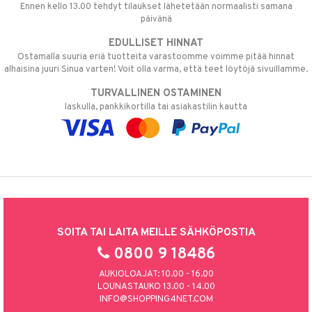
Ennen kello 13.00 tehdyt tilaukset lähetetään normaalisti samana
päivänä
EDULLISET HINNAT
Ostamalla suuria eriä tuotteita varastoomme voimme pitää hinnat
alhaisina juuri Sinua varten! Voit olla varma, että teet löytöjä sivuillamme.
TURVALLINEN OSTAMINEN
laskulla, pankkikortilla tai asiakastilin kautta
SOITA TAI LAITA MEILLE SÄHKÖPOSTIA
0800 9 18486
AUKIOLOAJAT: 10.00 - 16.00
LOUNASTAUKO 13.00 - 14.00
INFO@SHOPPING4NET.COM