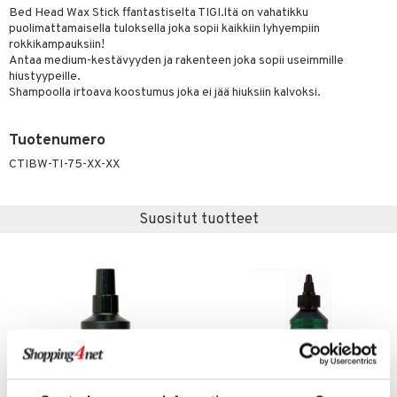
Bed Head Wax Stick ffantastiselta TIGI.ltä on vahatikku
ranajotuotteet
taloöljyt
hkugeelit & saippuat
UE
puolimattamaisella tuloksella joka sopii kaikkiin lyhyempiin
rokkikampauksiin!
ta & Viikset
talovoiteet
talovoiteet
e
Antaa medium-kestävyyden ja rakenteen joka sopii useimmille
spalvelu
hiustyypeille.
distaminen
 10
 System
Shampoolla irtoava koostumus joka ei jää hiuksiin kalvoksi.
ksiä & vastauksia
rumit
he 1: Puhdistus
ito
tuotetta
Tuotenumero
mänympärysvoiteet
he 2: Kirkastus
ien- ja Vartalonhoito
CTIBW-TI-75-XX-XX
 verkkokaupasta
he 3: Kosteutus
teudenhoito
likiilto
t
rinta ja naamiot
lipuna
matics Elixir
o
Suositut tuotteet
distus
ltenrajausväri
yx
inkosuoja
rumit
makarvat
nique Happy
aihetta Miehille
mien/Huulten Hoito
miväri
nique Happy For Men
nhoito
kkisiveltmit
kastus
kkivoide
teutus & Soujaus
tevoide