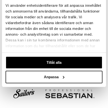
Vi använder enhetsidentifierare för att anpassa innehållet
och annonserna till användarna, tillhandahålla funktioner
Egyptian Loofah Glove
Hydréa Bamboo Bath Brush
för sociala medier och analysera vår trafik. Vi
HYDRÉA LONDON
HYDRÉA LONDON
vidarebefordrar även sådana identifierare och annan
12,95
24,95
€
€
information från din enhet till de sociala medier och
annons- och analysföretag som vi samarbetar med.
Dessa kan i sin tur kombinera informationen med annan
information som du har tillhandahållit eller som de har
samlat in när du har använt deras tjänster. Du godkänner
våra cookies vid fortsatt användande av vår webbplats.
Tillåt alla
Anpassa