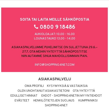
SOITA TAI LAITA MEILLE SÄHKÖPOSTIA
0800 9 18486
AUKIOLOAJAT: 10.00 - 16.00
LOUNASTAUKO 13.00 - 14.00
ASIAKASPALVELUMME PUHELIMITSE ON SULJETTUNA 29.6.–
27.7. OTA MEIHIN YHTEYTTÄ SÄHKÖPOSTITSE
NIIN AUTAMME SINUA MAHDOLLISIMMAN PIAN.
INFO@SHOPPING4NET.COM
ASIAKASPALVELU
OMA PROFIILI
KYSYMYKSIÄ & VASTAUKSIA
OLEN UNOHTANUT ASIAKASTIETONI
OTA YHTEYTTÄ
EDULLISET HINNAT
EHDOT - SHOPPING4NETIN MYYNTIEHDOT
EVÄSTEET
HENKILÖTIETOJEN SUOJAUS
KUMPPANIKSI
SHOPPING4NET