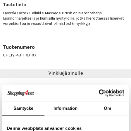
kastus
Tuotetieto
taloöljyt
kkivoide
teutus & Soujaus
Hydréa Detox Cellulite Massage Brush on hierontaharja
talovoiteet
luonnonharjaksella ja kumisilla nystyröillä, jotka hierottaessa lisäävät
tevoide
ranajo & Ihonpuhdistus
verenkiertoa ja vapauttavat elimistöstä myrkkyjä.
justusvoide
kipuna
Tuotenumero
teri
CHL19-4J-1-XX-XX
siväri
mänrajauskynät
Vinkkejä sinulle
Samtycke
Information
Om
Denna webbplats använder cookies