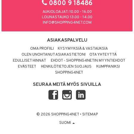
0800 9 18486
AUKIOLOAJAT: 10.00 - 16.00
LOUNASTAUKO 13.00 - 14.00
INFO@SHOPPING4NET.COM
ASIAKASPALVELU
OMA PROFIILI
KYSYMYKSIÄ & VASTAUKSIA
OLEN UNOHTANUT ASIAKASTIETONI
OTA YHTEYTTÄ
EDULLISET HINNAT
EHDOT - SHOPPING4NETIN MYYNTIEHDOT
EVÄSTEET
HENKILÖTIETOJEN SUOJAUS
KUMPPANIKSI
SHOPPING4NET
SEURAA MEITÄ MYÖS SIVUILLA
© 2026 SHOPPING4NET
•
SITEMAP
SUOMI