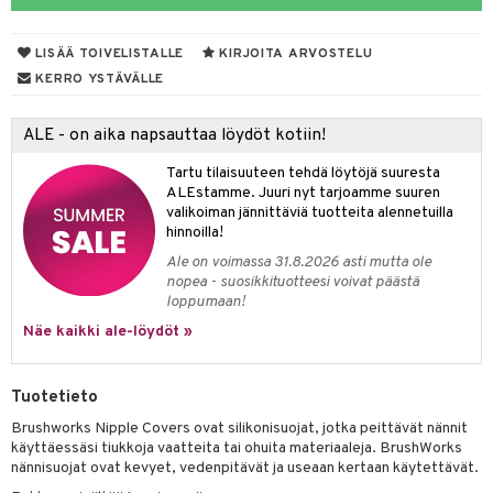
kastus
taloöljyt
kkivoide
teutus & Soujaus
LISÄÄ TOIVELISTALLE
KIRJOITA ARVOSTELU
talovoiteet
tevoide
ranajo & Ihonpuhdistus
KERRO YSTÄVÄLLE
justusvoide
ALE - on aika napsauttaa löydöt kotiin!
kipuna
Tartu tilaisuuteen tehdä löytöjä suuresta
teri
ALEstamme. Juuri nyt tarjoamme suuren
valikoiman jännittäviä tuotteita alennetuilla
siväri
hinnoilla!
mänrajauskynät
Ale on voimassa 31.8.2026 asti mutta ole
nopea - suosikkituotteesi voivat päästä
loppumaan!
Näe kaikki ale-löydöt »
Tuotetieto
Brushworks Nipple Covers ovat silikonisuojat, jotka peittävät nännit
käyttäessäsi tiukkoja vaatteita tai ohuita materiaaleja. BrushWorks
nännisuojat ovat kevyet, vedenpitävät ja useaan kertaan käytettävät.