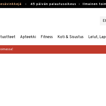
kesävinkkejä
-
45 päivän palautusoikeus -
Ilmainen toim
stuotteet
Apteekki
Fitness
Koti & Sisustus
Lelut, Lap
voimassa!