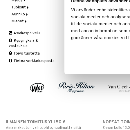
Meikit
Vaihe 2: Kirkastus
Käsien- ja Vartalonhoito
Denna webbplats använder 
Tuoksut
Vaihe 3: Kosteutus
Kosteudenhoito
Huulikiilto
Vi använder enhetsidentifierar
Aurinko
Kuorinta ja naamiot
Huulipuna
Aromatics Elixir
sociala medier och analysera 
Miehet
Puhdistus
Huultenrajausväri
Calyx
Aurinkosuoja
till de sociala medier och a
Seerumit
Kulmakarvat
Clinique Happy
3-Vaihetta Miehille
med annan information som du 
Asiakaspalvelu
Silmien/Huulten Hoito
Luomiväri
Clinique Happy For Men
Ironhoito
godkänner våra cookies vid f
Kysymyksiä &
Meikkisiveltmit
Kirkastus
vastauksia
Meikkivoide
Kosteutus & Soujaus
Toivo tuotetta
Peitevoide
Parranajo &
Tietoa verkkokaupasta
Ihonpuhdistus
Pohjustusvoide
Poskipuna
Puuteri
Ripsiväri
Silmänrajauskynät
ILMAINEN TOIMITUS YLI 50 €
NOPEAT TOI
Aina maksuton vaihtoehto, huolimatta siitä
Ennen kello 13.