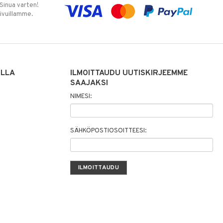
 Sinua varten!
sivuillamme.
ILLA
ILMOITTAUDU UUTISKIRJEEMME
SAAJAKSI
NIMESI:
SÄHKÖPOSTIOSOITTEESI: