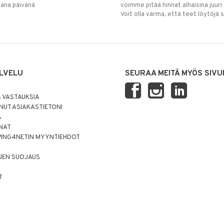
mana päivänä
voimme pitää hinnat alhaisina juuri
Voit olla varma, että teet löytöjä 
LVELU
SEURAA MEITÄ MYÖS SIVU
 VASTAUKSIA
UT ASIAKASTIETONI
Ä
NNAT
PING4NETIN MYYNTIEHDOT
JEN SUOJAUS
T