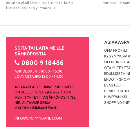
ostatko yksittäisen tuotteen tai koko
normaalisti sa
tilauksellesi joka ylittää 50 €.
ASIAKASPA
SOITA TAI LAITA MEILLE
OMA PROFIILI
SÄHKÖPOSTIA
KYSYMYKSIÄ &
0800 9 18486
OLEN UNOHTAN
OTA YHTEYTT
AUKIOLOAJAT: 10.00 - 16.00
EDULLISET HI
LOUNASTAUKO 13.00 - 14.00
EHDOT - SHOP
EVÄSTEET
ASIAKASPALVELUMME PUHELIMITSE
HENKILÖTIETO
ON SULJETTUNA 29.6.–27.7. OTA
KUMPPANIKSI
MEIHIN YHTEYTTÄ SÄHKÖPOSTITSE
NIIN AUTAMME SINUA
SHOPPING4NE
MAHDOLLISIMMAN PIAN.
INFO@SHOPPING4NET.COM