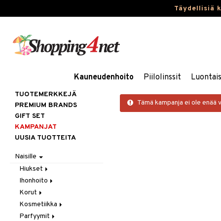
Täydellisiä 
Kauneudenhoito
Piilolinssit
Luontai
TUOTEMERKKEJÄ
Tämä kampanja ei ole enää 
PREMIUM BRANDS
GIFT SET
KAMPANJAT
UUSIA TUOTTEITA
Naisille
Hiukset
Ihonhoito
Gift Set
Korut
Harjat / Kammat
Aurinkotuotteet
Kosmetiikka
Hiuskuurit
Erikoistuotteet
Kaulakorut
Parfyymit
Hiustenlähtö
Itseruskettavat
Korvakorut
Gift Set